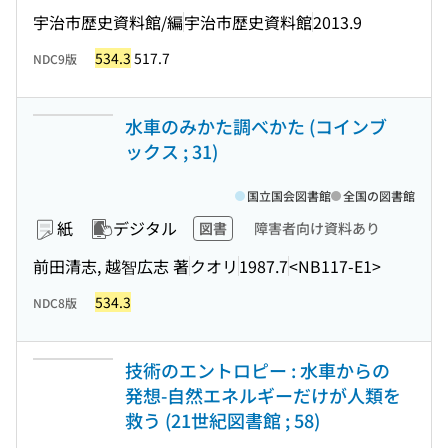
宇治市歴史資料館/編
宇治市歴史資料館
2013.9
534.3
517.7
NDC9版
水車のみかた調べかた (コインブ
ックス ; 31)
国立国会図書館
全国の図書館
紙
デジタル
図書
障害者向け資料あり
前田清志, 越智広志 著
クオリ
1987.7
<NB117-E1>
534.3
NDC8版
技術のエントロピー : 水車からの
発想-自然エネルギーだけが人類を
救う (21世紀図書館 ; 58)