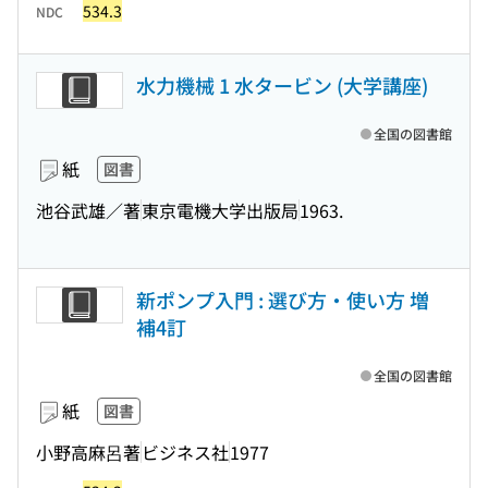
534.3
NDC
水力機械 1 水タービン (大学講座)
全国の図書館
紙
図書
池谷武雄／著
東京電機大学出版局
1963.
新ポンプ入門 : 選び方・使い方 増
補4訂
全国の図書館
紙
図書
小野高麻呂著
ビジネス社
1977