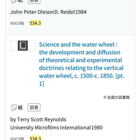
John Peter Oleson
D. Reidel
1984
534.3
NDC9版
Science and the water wheel :
the development and diffusion
of theoretical and experimental
doctrines relating to the vertical
water wheel, c. 1500-c. 1850. [pt.
1]
全国の図書館
紙
図書
by Terry Scott Reynolds
University Microfilms International
1980
534.3
NDC9版