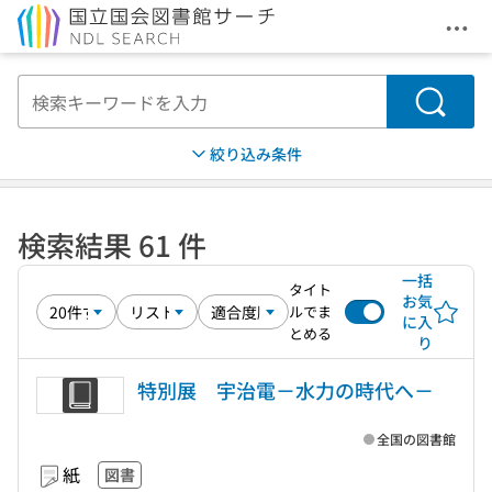
メニ
本文へ移動
検索
絞り込み条件
検索結果 61 件
一括
タイト
お気
ルでま
に入
とめる
り
特別展 宇治電－水力の時代へ－
全国の図書館
紙
図書