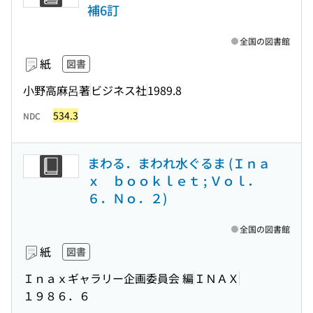
補6訂
全国の図書館
紙
図書
小野高麻呂著
ビジネス社
1989.8
534.3
NDC
まわる．まわれ水ぐるま (Ｉｎａ
ｘ ｂｏｏｋｌｅｔ ; Ｖｏｌ．
６．Ｎｏ．２)
全国の図書館
紙
図書
Ｉｎａｘギャラリー企画委員会 編
ＩＮＡＸ
１９８６．６