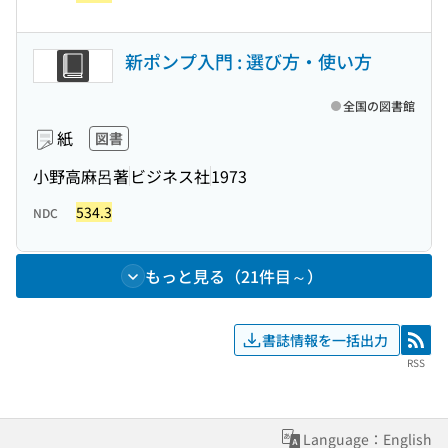
新ポンプ入門 : 選び方・使い方
全国の図書館
紙
図書
小野高麻呂著
ビジネス社
1973
534.3
NDC
もっと見る（21件目～）
書誌情報を一括出力
RSS
RSS
Language：English