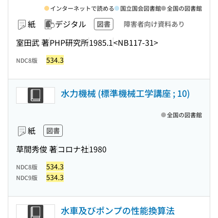
インターネットで読める
国立国会図書館
全国の図書館
紙
デジタル
図書
障害者向け資料あり
室田武 著
PHP研究所
1985.1
<NB117-31>
534.3
NDC8版
水力機械 (標準機械工学講座 ; 10)
全国の図書館
紙
図書
草間秀俊 著
コロナ社
1980
534.3
NDC8版
534.3
NDC9版
水車及びポンプの性能換算法