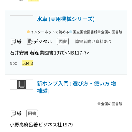
水車 (実用機械シリーズ)
インターネットで読める
国立国会図書館
全国の図書館
紙
デジタル
図書
障害者向け資料あり
石井安男 著
産業図書
1970
<NB117-7>
534.3
NDC
新ポンプ入門 : 選び方・使い方 増
補5訂
全国の図書館
紙
図書
小野高麻呂著
ビジネス社
1979