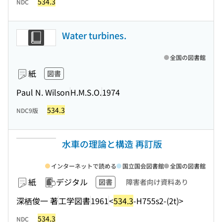
534.3
NDC
Water turbines.
全国の図書館
紙
図書
Paul N. Wilson
H.M.S.O.
1974
534.3
NDC9版
水車の理論と構造 再訂版
インターネットで読める
国立国会図書館
全国の図書館
紙
デジタル
図書
障害者向け資料あり
深栖俊一 著
工学図書
1961
<
534.3
-H755s2-(2t)>
534.3
NDC