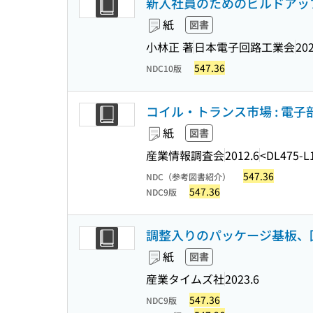
新入社員のためのビルドアップ配線
紙
図書
小林正 著
日本電子回路工業会
202
547.36
NDC10版
コイル・トランス市場 : 電子
紙
図書
産業情報調査会
2012.6
<DL475-L
547.36
NDC（参考図書紹介）
547.36
NDC9版
調整入りのパッケージ基板、
紙
図書
産業タイムズ社
2023.6
547.36
NDC9版