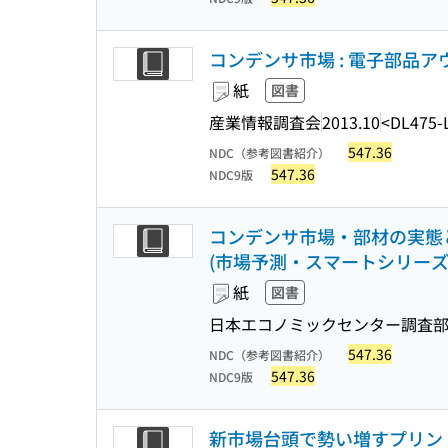
コンデンサ市場 : 電子部品アウ
紙
図書
産業情報調査会
2013.10
<DL475-
547.36
NDC（参考図書紹介）
547.36
NDC9版
コンデンサ市場・部材の実態と
(市場予測・スマートシリーズ ; 1
紙
図書
日本エコノミックセンター調査部
547.36
NDC（参考図書紹介）
547.36
NDC9版
新市場台頭で勢い増すプリン