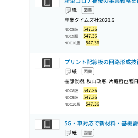
新型コロナ禍後の事業戦略を
紙
図書
産業タイムズ社
2020.6
547.36
NDC8版
547.36
NDC9版
547.36
NDC10版
プリント配線板の回路形成技術
紙
図書
雀部俊樹, 秋山政憲. 片庭哲也著
547.36
NDC8版
547.36
NDC9版
547.36
NDC10版
5G・車対応で新材料・基板
紙
図書