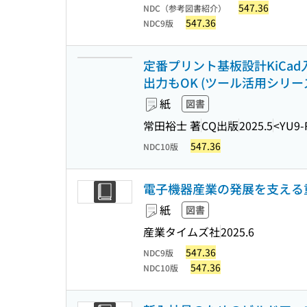
547.36
NDC（参考図書紹介）
547.36
NDC9版
定番プリント基板設計KiCad
出力もOK (ツール活用シリー
紙
図書
常田裕士 著
CQ出版
2025.5
<YU9-
547.36
NDC10版
電子機器産業の発展を支える
紙
図書
産業タイムズ社
2025.6
547.36
NDC9版
547.36
NDC10版