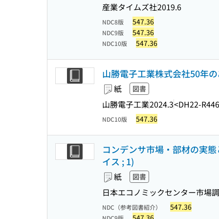
産業タイムズ社
2019.6
547.36
NDC8版
547.36
NDC9版
547.36
NDC10版
山勝電子工業株式会社50年のあゆみ
紙
図書
山勝電子工業
2024.3
<DH22-R44
547.36
NDC10版
コンデンサ市場・部材の実態と将来
イス ; 1)
紙
図書
日本エコノミックセンター市場調
547.36
NDC（参考図書紹介）
547.36
NDC9版