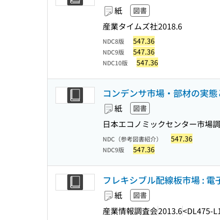
紙
図書
産業タイムズ社
2018.6
547.36
NDC8版
547.36
NDC9版
547.36
NDC10版
コンデンサ市場・部材の実態と将来
紙
図書
日本エコノミックセンター市場調
547.36
NDC（参考図書紹介）
547.36
NDC9版
フレキシブル配線板市場 : 電
紙
図書
産業情報調査会
2013.6
<DL475-L