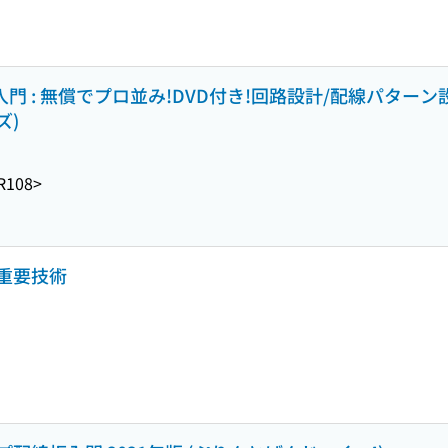
入門 : 無償でプロ並み!DVD付き!回路設計/配線パター
ズ)
R108>
重要技術