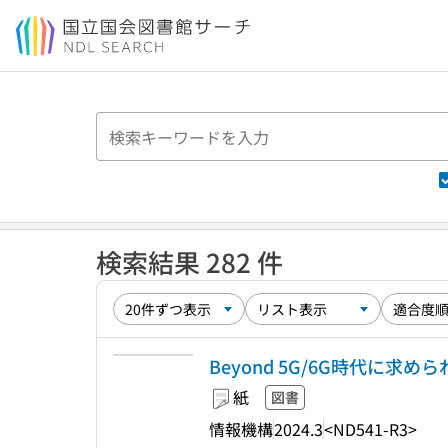
本文へ移動
検索結果 282 件
Beyond 5G/6G時代に求
紙
図書
情報機構
2024.3
<ND541-R3>