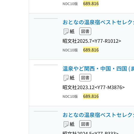
689.816
NDC10版
おとなの温泉宿ベストセレクショ
紙
図書
昭文社
2025.7
<Y77-R1012>
689.816
NDC10版
温泉やど関西・中国・四国 (
紙
図書
昭文社
2023.12
<Y77-M3876>
689.816
NDC10版
おとなの温泉宿ベストセレクショ
紙
図書
昭文社
2024.5
<Y77-R333>