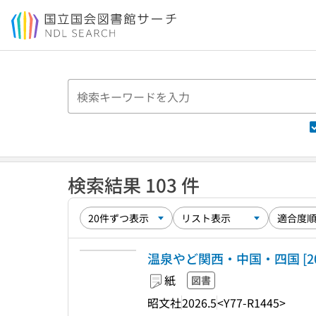
本文へ移動
検索結果 103 件
温泉やど関西・中国・四国 [20
紙
図書
昭文社
2026.5
<Y77-R1445>