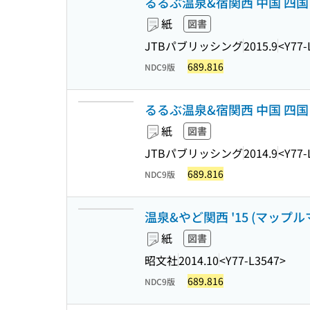
るるぶ温泉&宿関西 中国 四国 [20
紙
図書
JTBパブリッシング
2015.9
<Y77-
689.816
NDC9版
るるぶ温泉&宿関西 中国 四国 '1
紙
図書
JTBパブリッシング
2014.9
<Y77-
689.816
NDC9版
温泉&やど関西 '15 (マップ
紙
図書
昭文社
2014.10
<Y77-L3547>
689.816
NDC9版