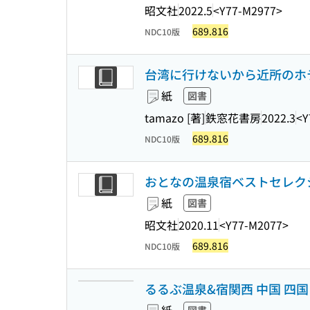
昭文社
2022.5
<Y77-M2977>
689.816
NDC10版
台湾に行けないから近所のホ
紙
図書
tamazo [著]
鉄窓花書房
2022.3
<Y
689.816
NDC10版
おとなの温泉宿ベストセレクショ
紙
図書
昭文社
2020.11
<Y77-M2077>
689.816
NDC10版
るるぶ温泉&宿関西 中国 四国 北陸