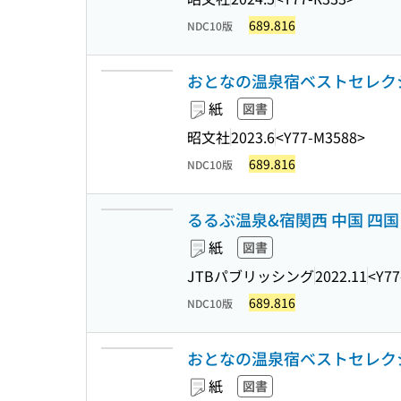
689.816
NDC10版
おとなの温泉宿ベストセレクショ
紙
図書
昭文社
2023.6
<Y77-M3588>
689.816
NDC10版
るるぶ温泉&宿関西 中国 四国 [20
紙
図書
JTBパブリッシング
2022.11
<Y77
689.816
NDC10版
おとなの温泉宿ベストセレクショ
紙
図書