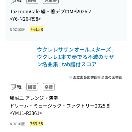
紙
図書
児童書
JazzoomCafe 編・著
デプロMP
2026.2
<Y6-N26-R98>
763.58
NDC10版
ウクレレサザンオールスターズ :
ウクレレ1本で奏でる不滅のサザ
ン名曲集 : tab譜付スコア
国立国会図書館
全国の図書館
紙
図書
楽譜
勝誠二 アレンジ・演奏
ドリーム・ミュージック・ファクトリー
2025.8
<YM11-R3361>
763.58
NDC10版