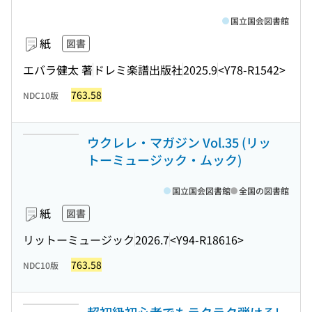
国立国会図書館
紙
図書
エバラ健太 著
ドレミ楽譜出版社
2025.9
<Y78-R1542>
763.58
NDC10版
ウクレレ・マガジン Vol.35 (リッ
トーミュージック・ムック)
国立国会図書館
全国の図書館
紙
図書
リットーミュージック
2026.7
<Y94-R18616>
763.58
NDC10版