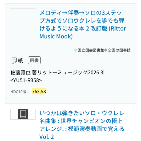
メロディ→伴奏→ソロの3ステッ
プ方式でソロウクレレを誰でも弾
けるようになる本 2 改訂版 (Rittor
Music Mook)
国立国会図書館
全国の図書館
紙
図書
佐藤雅也 著
リットーミュージック
2026.3
<YU51-R358>
763.58
NDC10版
いつかは弾きたいソロ・ウクレレ
名曲集 : 世界チャンピオンの極上
アレンジ! : 模範演奏動画で覚える
Vol. 2