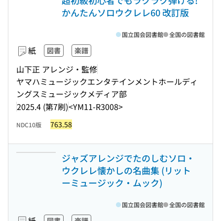
超初級初心者でもラクラク弾ける!
かんたんソロウクレレ60 改訂版
国立国会図書館
全国の図書館
紙
図書
楽譜
山下正 アレンジ・監修
ヤマハミュージックエンタテインメントホールディ
ングスミュージックメディア部
2025.4 (第7刷)
<YM11-R3008>
763.58
NDC10版
ジャズアレンジでたのしむソロ・
ウクレレ懐かしの名曲集 (リット
ーミュージック・ムック)
国立国会図書館
全国の図書館
紙
図書
楽譜