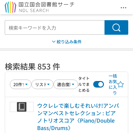
メニ
本文へ移動
検索
絞り込み条件
検索結果 853 件
一括
タイト
お気
ルでま
に入
とめる
り
ウクレレで楽しむそれいけ!アンパ
ンマンベストセレクション : ピア
ノトリオスコア〈Piano/Double
Bass/Drums〉