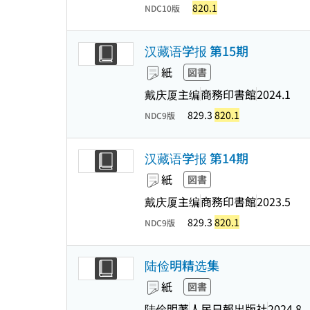
820.1
NDC10版
汉藏语学报 第15期
紙
図書
戴庆厦主编
商務印書館
2024.1
829.3
820.1
NDC9版
汉藏语学报 第14期
紙
図書
戴庆厦主编
商務印書館
2023.5
829.3
820.1
NDC9版
陆俭明精选集
紙
図書
陆俭明著
人民日報出版社
2024.8