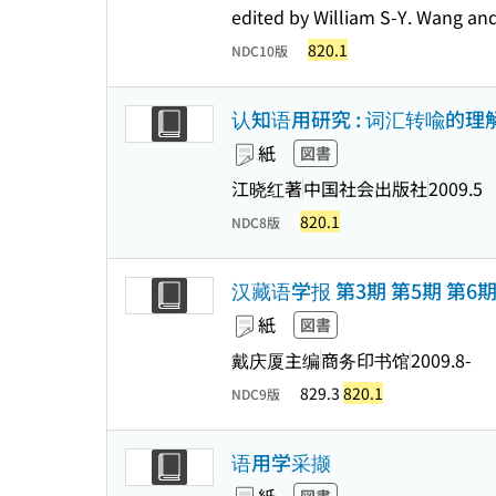
edited by William S-Y. Wang and
820.1
NDC10版
认知语用研究 : 词汇转喩的理
紙
図書
江晓红著
中国社会出版社
2009.5
820.1
NDC8版
汉藏语学报 第3期 第5期 第6期
紙
図書
戴庆厦主编
商务印书馆
2009.8-
829.3
820.1
NDC9版
语用学采撷