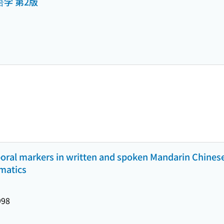
语学 第2版
oral markers in written and spoken Mandarin Chinese 
matics
998