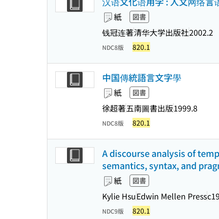
汉语文化语用学 : 人文网络言
紙
図書
钱冠连著
清华大学出版社
2002.2
820.1
NDC8版
中国傳統語言文字學
紙
図書
徐超著
五南圖書出版
1999.8
820.1
NDC8版
A discourse analysis of temp
semantics, syntax, and prag
紙
図書
Kylie Hsu
Edwin Mellen Press
c1
820.1
NDC9版