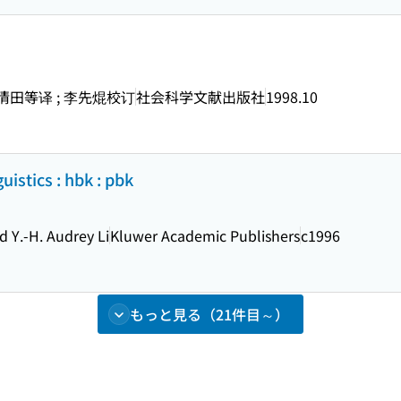
 崔清田等译 ; 李先焜校订
社会科学文献出版社
1998.10
uistics : hbk : pbk
 Y.-H. Audrey Li
Kluwer Academic Publishers
c1996
もっと見る（21件目～）