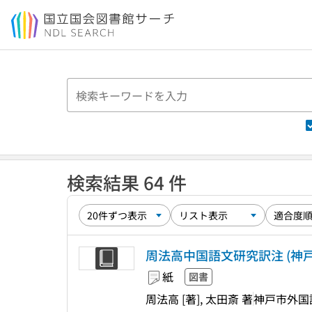
本文へ移動
検索結果 64 件
周法高中国語文研究訳注 (神戸市外国語大
紙
図書
周法高 [著], 太田斎 著
神戸市外国