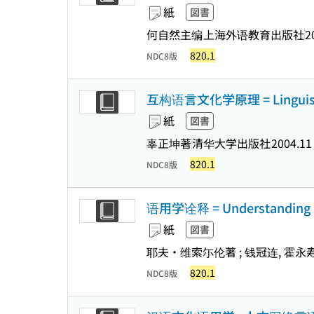
紙
図書
何自然主编
上海外语教育出版社
2
820.1
NDC8版
互构语言文化学原理 = Linguistic
紙
図書
辜正坤著
清华大学出版社
2004.11
820.1
NDC8版
语用学诠释 = Understanding 
紙
図書
耶夫・维索尓伦著 ; 钱冠连, 霍永
820.1
NDC8版