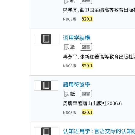
紙
図書
熊学亮, 曲卫国主编
高等教育出版
820.1
NDC8版
语用学纵横
紙
図書
冉永平, 张新红著
高等教育出版社
820.1
NDC8版
語用符號學
紙
図書
周慶華著
唐山出版社
2006.6
820.1
NDC8版
认知语用学 : 言语交际的认知研究 = Cog