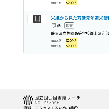
S209.5
NDC9版
米紙から見た万延元年遣米使
紙
図書
静岡県立静岡高等学校郷土研究部
S209.5
NDC8版
S209.5
NDC9版
資料にアクセスするための手段