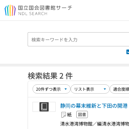
本文へ移動
検索結果 2 件
静岡の幕末維新と下田の開港
紙
図書
清水港湾博物館／編
清水港湾博