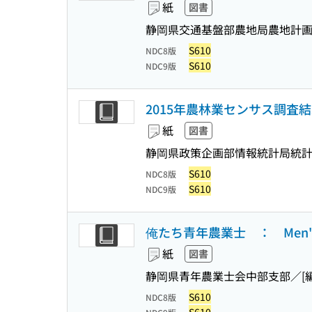
紙
図書
静岡県交通基盤部農地局農地計画課
S610
NDC8版
S610
NDC9版
2015年農林業センサス調査結
紙
図書
静岡県政策企画部情報統計局統計
S610
NDC8版
S610
NDC9版
俺たち青年農業士 ： Men's 
紙
図書
静岡県青年農業士会中部支部／[編]
S610
NDC8版