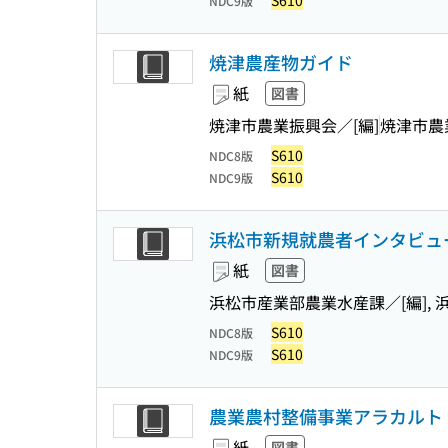
S610
NDC9版
焼津農産物ガイド
紙
図書
焼津市農業振興会／[編]
焼津市農
S610
NDC8版
S610
NDC9版
浜松市新規就農者インタビュ
紙
図書
浜松市産業部農業水産課／[編], 
S610
NDC8版
S610
NDC9版
農業農村整備事業アラカルト
紙
図書