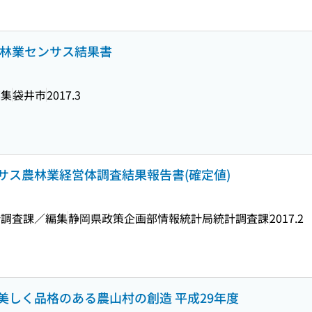
農林業センサス結果書
編集
袋井市
2017.3
センサス農林業経営体調査結果報告書(確定値)
計調査課／編集
静岡県政策企画部情報統計局統計調査課
2017.2
美しく品格のある農山村の創造 平成29年度