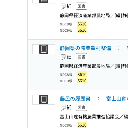
紙
図書
静岡県経済産業部農地局／[編]
静
S610
NDC8版
S610
NDC9版
静岡県の農業農村整備 ： 
紙
図書
静岡県経済産業部農地局／[編]
静
S610
NDC8版
S610
NDC9版
農民の履歴書 ： 富士山麓
紙
図書
富士山麓有機農業推進協議会／
S610
NDC8版