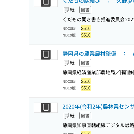
くだもの縁結び ： 久野脇の聞き
紙
図書
くだもの聞き書き推進委員会
202
S610
NDC8版
S610
NDC9版
静岡県の農業農村整備 ： 
紙
図書
静岡県経済産業部農地局／[編]
静
S610
NDC8版
S610
NDC9版
2020年(令和2年)農林業セ
紙
図書
静岡県知事直轄組織デジタル戦