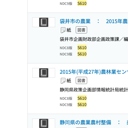
S610
NDC9版
袋井市の農業 ： 2015年
紙
図書
袋井市企画財政部企画政策課／
S610
NDC8版
S610
NDC9版
2015年(平成27年)農林業
紙
図書
静岡県政策企画部情報統計局統
S610
NDC8版
S610
NDC9版
静岡県の農業農村整備 ： 