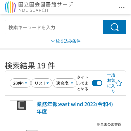
メニ
本文へ移動
検索
絞り込み条件
検索結果 19 件
一括
タイト
お気
ルでま
に入
とめる
り
業務年報:east wind 2022(令和4)
年度
全国の図書館