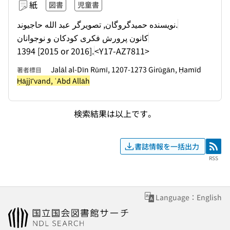
紙
図書
児童書
نویسنده حمیدگروگان, تصویرگر عبد الله حاجیوند.
کانون پرورش فکری کودکان و نوجوانان
1394 [2015 or 2016].
<Y17-AZ7811>
Jalāl al-Dīn Rūmī, 1207-1273 Girūgān, Ḥamīd
著者標目
Ḥājjīʹvand, ʿAbd Allāh
検索結果は以上です。
書誌情報を一括出力
RSS
RSS
Language：English