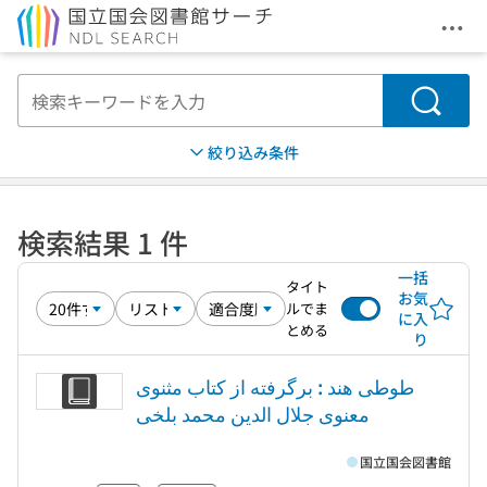
メニ
本文へ移動
検索
絞り込み条件
検索結果 1 件
一括
タイト
お気
ルでま
に入
とめる
り
طوطی هند : برگرفته از کتاب مثنوی
معنوی جلال الدین محمد بلخی
国立国会図書館