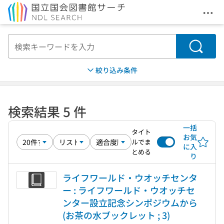
メニ
本文へ移動
検索
絞り込み条件
検索結果 5 件
一括
タイト
お気
ルでま
に入
とめる
り
ライフワールド・ウオッチセンタ
ー : ライフワールド・ウオッチセ
ンター設立記念シンポジウムから
(お茶の水ブックレット ; 3)