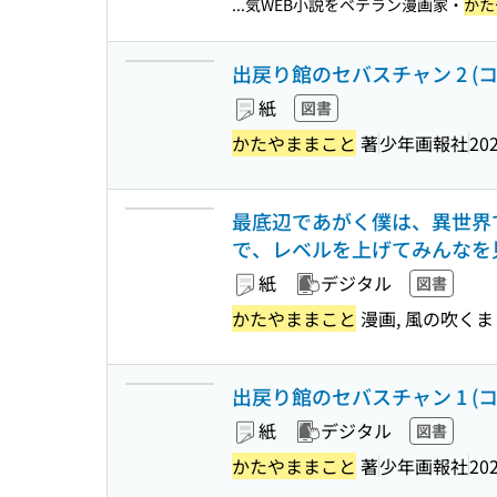
...気WEB小説をベテラン漫画家・
かた
出戻り館のセバスチャン 2 (コミッ
紙
図書
かたやままこと
著
少年画報社
202
最底辺であがく僕は、異世界
で、レベルを上げてみんなを見返し
紙
デジタル
図書
かたやままこと
漫画, 風の吹く
出戻り館のセバスチャン 1 (コミッ
紙
デジタル
図書
かたやままこと
著
少年画報社
202