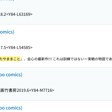
8.2
<Y84-L63169>
omics)
7.5
<Y84-L54585>
たやままこと
」、会心の最新作!!! これは訓練ではないー実戦の物語である
 comics)
画
竹書房
2019.6
<Y84-M7716>
 comics)