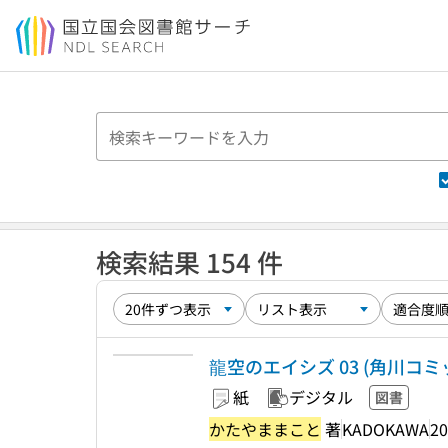
本文へ移動
検索結果 154 件
龍空のエイシズ 03 (角川コ
紙
デジタル
図書
かたやままこと
著
KADOKAWA
20