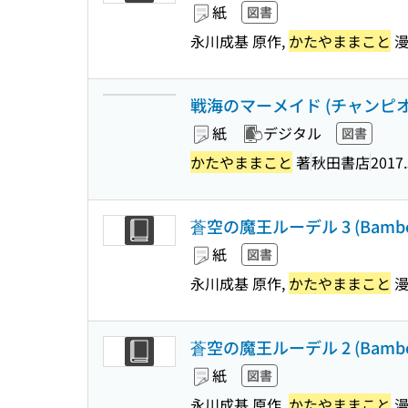
紙
図書
永川成基 原作,
かたやままこと
漫
戦海のマーメイド (チャンピオ
紙
デジタル
図書
かたやままこと
著
秋田書店
2017.
蒼空の魔王ルーデル 3 (Bamboo
紙
図書
永川成基 原作,
かたやままこと
漫
蒼空の魔王ルーデル 2 (Bamboo
紙
図書
永川成基 原作,
かたやままこと
漫