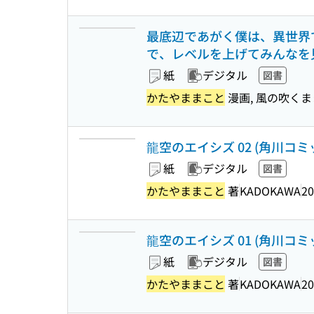
最底辺であがく僕は、異世界
で、レベルを上げてみんなを見返し
紙
デジタル
図書
かたやままこと
漫画, 風の吹く
龍空のエイシズ 02 (角川コ
紙
デジタル
図書
かたやままこと
著
KADOKAWA
20
龍空のエイシズ 01 (角川コ
紙
デジタル
図書
かたやままこと
著
KADOKAWA
20