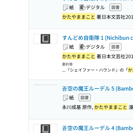
紙
デジタル
図書
かたやままこと
著
日本文芸社
201
すんどめ自衛隊 1 (Nichibun c
紙
デジタル
図書
かたやままこと
著
日本文芸社
201
要約等
...『シェイファー・ハウンド』の「
か
蒼空の魔王ルーデル 5 (Bamboo
紙
図書
永川成基 原作,
かたやままこと
漫
蒼空の魔王ルーデル 4 (Bamboo