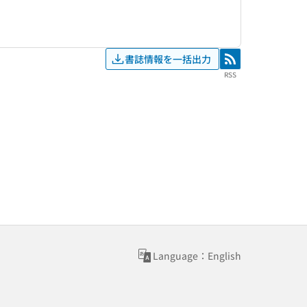
書誌情報を一括出力
RSS
RSS
Language：English