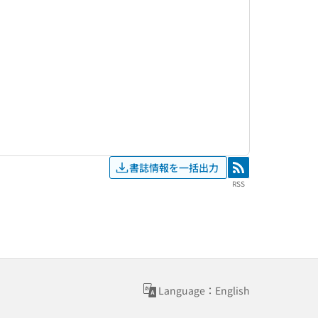
書誌情報を一括出力
RSS
RSS
Language：English