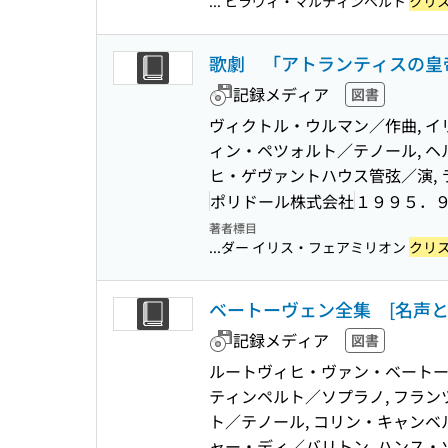
... ヒラヴィ・マルティンペルト
クリ
歌劇 「アトランティスの皇
記録メディア
図書
ヴィクトル・ウルマン／作曲, イ
ィン・ペツォルト／テノール, ヘ
ヒ・ゲヴァントハウス管弦／演,
ポリドール株式会社
１９９５．
著者標目
...ダー イリス・フェアミリオン
クリ
ベートーヴェン全集 [名声と
記録メディア
図書
ルートヴィヒ・ヴァン・ベートー
ティンペルト／ソプラノ, フラン
ト／テノール, コリン・キャンベ
ャー・ディ／バリトン, ハンス・