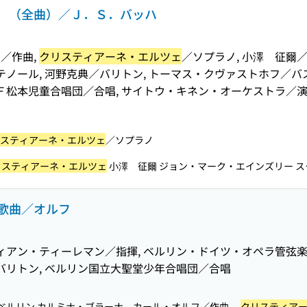
 （全曲）／Ｊ．Ｓ．バッハ
／作曲,
クリスティアーネ・エルツェ
／ソプラノ, 小澤 征爾
テノール, 河野克典／バリトン, トーマス・クヴァストホフ／バス
Ｆ松本児童合唱団／合唱, サイトウ・キネン・オーケストラ／演
８
スティアーネ・エルツェ
／ソプラノ
リスティアーネ・エルツェ
小澤 征爾 ジョン・マーク・エインズリー スタ
歌曲／オルフ
ティアン・ティーレマン／指揮, ベルリン・ドイツ・オペラ管弦
バリトン, ベルリン国立大聖堂少年合唱団／合唱
６
ベルリン カルミナ・ブラーナ カール・オルフ／作曲、
クリスティア