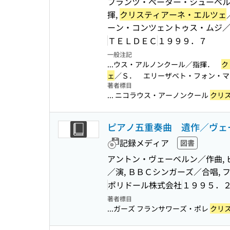
フランツ・ペーター・シューベル
揮,
クリスティアーネ・エルツェ
ーン・コンツェントゥス・ムジ／
ＴＥＬＤＥＣ
１９９９．７
一般注記
...ウス・アルノンクール／指揮．
ク
ェ
／Ｓ． エリーザベト・フォン・マグ
著者標目
... ニコラウス・アーノンクール
クリ
ピアノ五重奏曲 遺作／ヴェ
記録メディア
図書
アントン・ヴェーベルン／作曲,
／演, ＢＢＣシンガーズ／合唱,
ポリドール株式会社
１９９５．
著者標目
...ガーズ フランサワーズ・ポレ
クリ