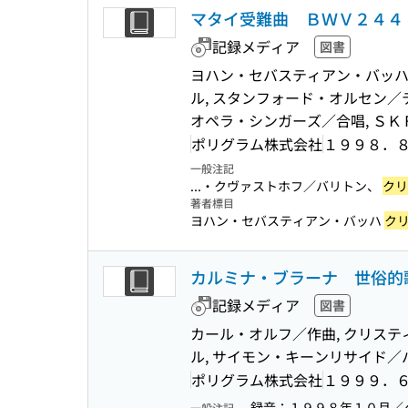
マタイ受難曲 ＢＷＶ２４４
記録メディア
図書
ヨハン・セバスティアン・バッハ
ル, スタンフォード・オルセン／
オペラ・シンガーズ／合唱, ＳＫ
ポリグラム株式会社
１９９８．
一般注記
...・クヴァストホフ／バリトン、
クリ
著者標目
ヨハン・セバスティアン・バッハ
ク
カルミナ・ブラーナ 世俗的
記録メディア
図書
カール・オルフ／作曲, クリス
ル, サイモン・キーンリサイド／
ポリグラム株式会社
１９９９．
録音；１９９８年１０月／
一般注記