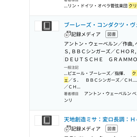
...リン・ドイツ・オペラ管弦楽団
クリ
ブーレーズ・コンダクツ・ヴ
記録メディア
図書
アントン・ウェーベルン／作曲,
Ｓ, ＢＢＣシンガーズ／ＣＨＯＲ
ＤＥＵＴＳＣＨＥ ＧＲＡＭＭ
一般注記
...ピエール・ブーレーズ／指揮．
ク
ェ
／Ｓ． ＢＢＣシンガーズ／ＣＨ...
／ＣＨ...
アントン・ウェーベルン 
著者標目
ンリ
天地創造ミサ：変ロ長調：Ｈ
記録メディア
図書