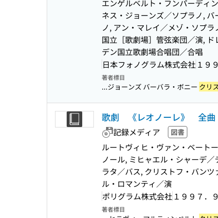
エンゲルベルト・フンパーディンク
ネス・ジョーンズ／ソプラノ, バ
ノ, アン・マレイ／メゾ・ソプラ
国立［歌劇場］管弦楽団／演, ド
デン国立歌劇場合唱団／合唱
日本フォノグラム株式会社
１９
著者標目
...ジョーンズ バーバラ・ボニー
クリ
歌劇 《レオノーレ》 全曲
記録メディア
図書
ルートヴィヒ・ヴァン・ベートー
ノール, ミヒャエル・シャーデ／
ラタ／バス, クリストフ・バンツ
ル・ロマンティ／演
ポリグラム株式会社
１９９７．
著者標目