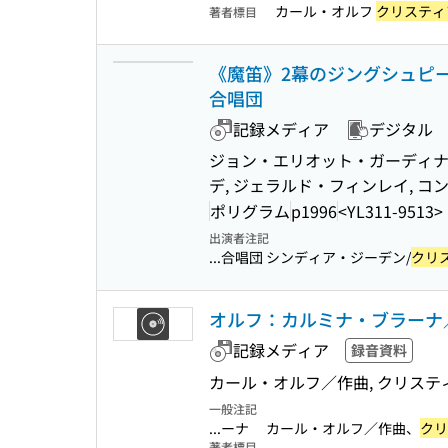
カール・オルフ
クリスティ
著者標目
《魔笛》2幕のジングシュピール
合唱団
記録メディア
デジタル
ジョン・エリオット・ガーディナ
デ, ジェラルド・フィンレイ, コ
ポリグラム
p1996
<YL311-9513>
出演者注記
...合唱団 シンディア・ジーデン/
クリ
オルフ：カルミナ・ブラーナ
記録メディア
録音資料
カール・オルフ／作曲, クリス
一般注記
...ーナ カール・オルフ／作曲、
クリ
著者標目