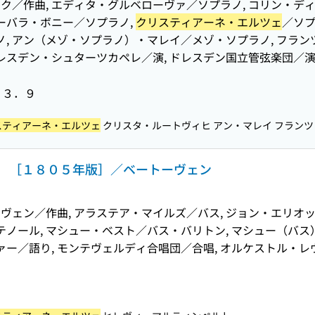
／作曲, エディタ・グルベローヴァ／ソプラノ, コリン・ディヴ
ーバラ・ボニー／ソプラノ,
クリスティアーネ・エルツェ
／ソプ
ノ, アン（メゾ・ソプラノ）・マレイ／メゾ・ソプラノ, フラン
レスデン・シュターツカペレ／演, ドレスデン国立管弦楽団／演,
９３．９
スティアーネ・エルツェ
クリスタ・ルートヴィヒ アン・マレイ フランツ・
 ［１８０５年版］／ベートーヴェン
ヴェン／作曲, アラステア・マイルズ／バス, ジョン・エリオ
テノール, マシュー・ベスト／バス・バリトン, マシュー（バス
ァー／語り, モンテヴェルディ合唱団／合唱, オルケストル・レ
９