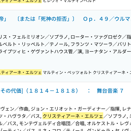
スティアーネ・エルツェ
ヒレヴィ・マルティンペルト
帝」 〔または「死神の拒否」〕 Ｏｐ．４９／ウルマン 
リス・フェルミリオン／ソプラノ, ローター・ツァグロゼク／指揮
ルベルト・リッペルト／テノール, フランツ・マツーラ／バリトン
 ライプツィヒ・ゲヴァントハウス管／演, ヨーナタン・アルダ
９
スティアーネ・エルツェ
マルティン・ペッツォルト クリスティアーネ・
その代価]（１８１４－１８１８） ： 舞台音楽 ７
ヴェン／作曲, ジョン・エリオット・ガーディナー／指揮, レ
ツ・ハヴラタ／バス,
クリスティアーネ・エルツェ
／ソプラノ,
ル／バス, モンテヴェルディ合唱団／合唱, オルケストル・レヴ
ゾーティン／バス, ルネ・コロ／テノール, グンドゥラ・ヤノヴ