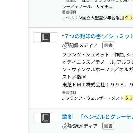
ラー／テノール、 サイモ...
著者標目
...ベルリン国立大聖堂少年合唱団
クリ
“７つの封印の書”／シュミッ
記録メディア
図書
フランツ・シュミット／作曲, シ
オディニウス／テノール, アルフ
ン・ウィンクルホーファ／オルガ
スト／指揮
東芝ＥＭＩ株式会社
１９９８．
著者標目
...フランツ・ウェルザー・メスト
クリ
歌劇 「ヘンゼルとグレーテ
記録メディア
図書