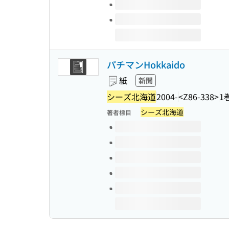
パチマンHokkaido
紙
新聞
シーズ北海道
2004-
<Z86-338>
1
シーズ北海道
著者標目
このタイトルの巻号