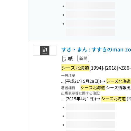
すき・まん : すすきのman-z
紙
新聞
シーズ北海道
[1994]-[2018]
<Z86
一般注記
...(平成21年5月28日))→
シーズ北海道
シーズ北海道
シーズ情報出版
著者標目
出版表示等に関する注記
... (2015年4月1日))→
シーズ北海道
(平
このタイトルの巻号