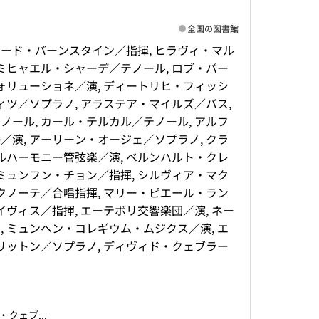
全国の図書館
ナード・バーンスタイン／指揮, ヒラヴィ・マル
ミヒャエル・シャーデ／テノール, ロブ・バー
ォリューショネ／演, ディートリヒ・フィッシ
ィツ／ソプラノ, アラステア・マイルズ／バス,
ール, カール・テルカル／テノール, アルフ
演, アーリーン・オージェ／ソプラノ, クラ
ルハーモニー管弦楽／演, ベルンハルト・クレ
ミュンフン・チョン／指揮, シルヴィア・マク
クノーテ／合唱指揮, マリー・ピエール・ラン
ヴィス／指揮, エーテボリ交響楽団／演, ネー
 ミュンヘン・コレギウム・ムジクス／演, エ
グリットン／ソプラノ, ディヴィド・クェブラー
クェブ...