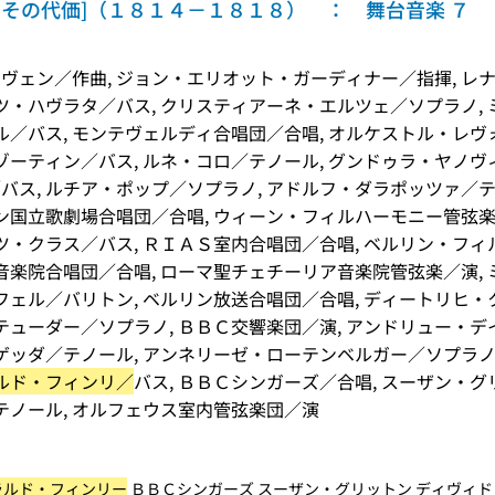
その代価]（１８１４－１８１８） ： 舞台音楽 ７
ヴェン／作曲, ジョン・エリオット・ガーディナー／指揮, レ
ツ・ハヴラタ／バス, クリスティアーネ・エルツェ／ソプラノ, 
ル／バス, モンテヴェルディ合唱団／合唱, オルケストル・レヴ
ゾーティン／バス, ルネ・コロ／テノール, グンドゥラ・ヤノヴ
ス, ルチア・ポップ／ソプラノ, アドルフ・ダラポッツァ／テノ
ン国立歌劇場合唱団／合唱, ウィーン・フィルハーモニー管弦楽／
ツ・クラス／バス, ＲＩＡＳ室内合唱団／合唱, ベルリン・フィ
音楽院合唱団／合唱, ローマ聖チェチーリア音楽院管弦楽／演, 
フェル／バリトン, ベルリン放送合唱団／合唱, ディートリヒ・
テューダー／ソプラノ, ＢＢＣ交響楽団／演, アンドリュー・デイ
ゲッダ／テノール, アンネリーゼ・ローテンベルガー／ソプラノ,
ルド・フィンリ／
バス, ＢＢＣシンガーズ／合唱, スーザン・
テノール, オルフェウス室内管弦楽団／演
ラルド・フィンリー
ＢＢＣシンガーズ スーザン・グリットン ディヴィド・