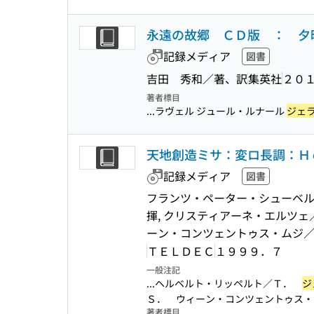
永遠の故郷 ＣＤ版 ： 夕
記録メディア
図書
吉田 秀和／著、訳
集英社
２０
著者標目
...ラヴェル ジュール・ルナール
ジェ
天地創造ミサ：変ロ長調：Ｈ
記録メディア
図書
フランツ・ペーター・シューベル
揮, クリスティアーネ・エルツェ
ーン・コンツェントゥス・ムジ／
ＴＥＬＤＥＣ
１９９９．７
一般注記
...ヘルベルト・リッペルト／Ｔ．
ジ
Ｓ． ウィーン・コンツェントゥス・ム
著者標目