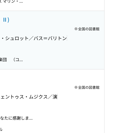
マリン・...
Ⅱ)
全国の図書館
ン・シュロット／バス＝バリトン
団 （コ...
全国の図書館
ツェントゥス・ムジクス／演
たに感謝しま...
ル