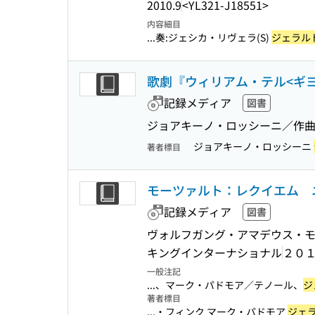
2010.9
<YL321-J18551>
内容細目
...奏:ジェシカ・リヴェラ(S)
ジェラル
歌劇『ウィリアム・テル<ギ
記録メディア
図書
ジョアキーノ・ロッシーニ／作曲
ジョアキーノ・ロッシーニ
著者標目
モーツァルト：レクイエム 
記録メディア
図書
ヴォルフガング・アマデウス・モ
キングインターナショナル
２０
一般注記
...、マーク・パドモア／テノール、
ジ
著者標目
...・フィンク マーク・パドモア
ジェ