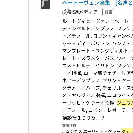
ベートーヴェン全集 [名声と
記録メディア
図書
ルートヴィヒ・ヴァン・ベートー
ティンペルト／ソプラノ, フラン
ト／テノール, コリン・キャンベ
ャー・ディ／バリトン, ハンス・
マンフレート・ユングヴィルト／バ
レート・ズラメク／バス, ウィー
ウス・ヒルテ／バリトン, フラン
ー／指揮, ローマ聖チェチーリア
ネアー／ソプラノ, ブリン・ター
グラメー／ハープ, チェリル・ス
メ・ヤルヴィ／指揮, ニコライ・
ーリッヒ・ケラー／指揮,
ジェラ
／テノール, ロビン・レガ－テ／
講談社
１９９９．７
著者標目
...ムジクス エーリッヒ・ケラー
ジェ