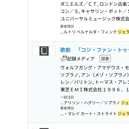
ダニエルズ／ＣＴ, ロンドン古楽
コン／Ｓ, キャサリン・ボット／
ユニバーサルミュージック株式
著者標目
...ルトリ ベルナルダ・フィンク
ジェ
歌劇 「コジ・ファン・トゥ
記録メディア
図書
ヴォルフガング・アマデウス・モ
ソプラノ, アン（メゾ・ソプラノ
レン／バリトン, トーマス・アレ
東芝ＥＭＩ株式会社
１９９６．
一般注記
...アリソン・ハグリー／ソプラノ
ジェ
著者標目
...・マレイ カート・ストライト
ジェ