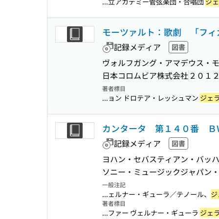
...立アカデミー管弦楽団・合唱団
ジェ
モーツァルト：歌劇 「フィ
記録メディア
図書
ヴォルフガング・アマデウス・モ
日本コロムビア株式会社
２０１
著者標目
...ョン ドロテア・レッシュマン
ジェ
カンタータ 第１４０番 Ｂ
記録メディア
図書
ヨハン・セバスティアン・バッハ
ソニー・ミュージックジャパン
一般注記
...ェルナー・ギューラ／テノール、
ジ
著者標目
...ファー ヴェルナー・ギューラ
ジェ