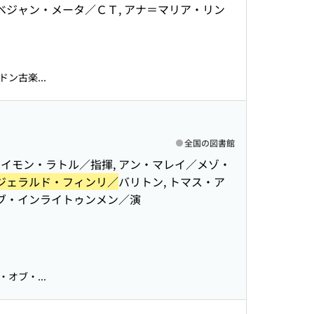
ベジャン・メータ／ＣＴ, アナ＝マリア・リン
ン古楽...
全国の図書館
サイモン・ラトル／指揮, アン・マレイ／メゾ・
ジェラルド・フィンリ／
バリトン, トマス・ア
オブ・インライトゥンメン／演
オブ・...