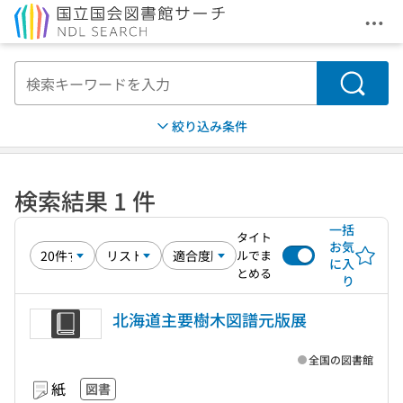
メニ
本文へ移動
検索
絞り込み条件
検索結果 1 件
一括
タイト
お気
ルでま
に入
とめる
り
北海道主要樹木図譜元版展
全国の図書館
紙
図書