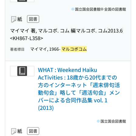
国立国会図書館
全国の図書館
紙
図書
マイマイ 著, マルコボ. コム 編
マルコボ. コム
2013.6
<KH867-L358>
マイマイ, 1966-
マルコボコム
著者標目
WHAT : Weekend Haiku
AcTivities : 18歳から20代までの
方のインターネット「週末俳句活
動句会」略して「週活句会」メン
バーによる合同作品集 vol. 1
(2013)
国立国会図書館
紙
図書