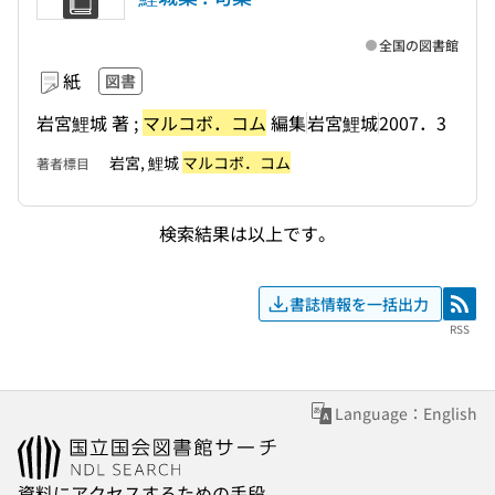
全国の図書館
紙
図書
岩宮鯉城 著 ;
マルコボ．コム
編集
岩宮鯉城
2007．3
岩宮, 鯉城
マルコボ．コム
著者標目
検索結果は以上です。
書誌情報を一括出力
RSS
RSS
Language：English
資料にアクセスするための手段