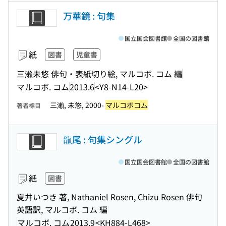
万華鏡 : 句集
国立国会図書館
全国の図書館
紙
図書
児童書
三瀨未悠 俳句・表紙切り絵, マルコボ. コム 編
マルコボ. コム
2013.6
<Y8-N14-L20>
三瀨, 未悠, 2000-
マルコボコム
著者標目
龍尾 : 句集シングル
国立国会図書館
全国の図書館
紙
図書
夏井いつき 著, Nathaniel Rosen, Chizu Rosen 俳句
英語訳, マルコボ. コム 編
マルコボ. コム
2013.9
<KH884-L468>