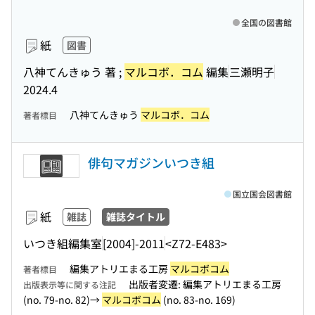
全国の図書館
紙
図書
八神てんきゅう 著 ;
マルコボ．コム
編集
三瀬明子
2024.4
八神てんきゅう
マルコボ．コム
著者標目
俳句マガジンいつき組
国立国会図書館
紙
雑誌
雑誌タイトル
いつき組編集室
[2004]-2011
<Z72-E483>
編集アトリエまる工房
マルコボコム
著者標目
出版者変遷: 編集アトリエまる工房
出版表示等に関する注記
(no. 79-no. 82)→
マルコボコム
(no. 83-no. 169)