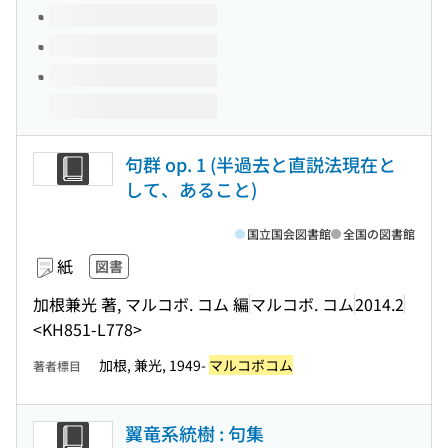
句群 op. 1 (半過去と直説法現在と
して、あること)
国立国会図書館
全国の図書館
紙
図書
加根兼光 著, マルコボ. コム 編
マルコボ. コム
2014.2
<KH851-L778>
加根, 兼光, 1949-
マルコボコム
著者標目
翼竜系統樹 : 句集