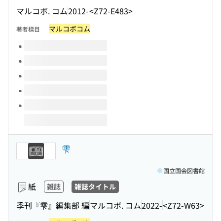
マルコボ. コム
2012-
<Z72-E483>
マルコボコム
著者標目
このタイトルの巻号
雫
国立国会図書館
紙
雑誌
雑誌タイトル
季刊『雫』編集部 編
マルコボ. コム
2022-
<Z72-W63>