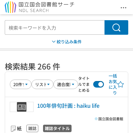
メニ
本文へ移動
検索
絞り込み条件
検索結果 266 件
一括
タイト
お気
ルでま
に入
とめる
り
100年俳句計画 : haiku life
国立国会図書館
紙
雑誌
雑誌タイトル