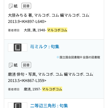
紙
図書
大隈みちる 著, マルコボ. コム 編
マルコボ. コム
2013.9
<KH897-L640>
大隈, 満, 1948-
マルコボコム
著者標目
苺ミルク : 句集
国立国会図書館
全国の図書館
紙
図書
磨湧 俳句・写真, マルコボ. コム 編
マルコボ. コム
2013.5
<KH867-L359>
磨湧, 1997-
マルコボコム
著者標目
二等辺三角形 : 句集