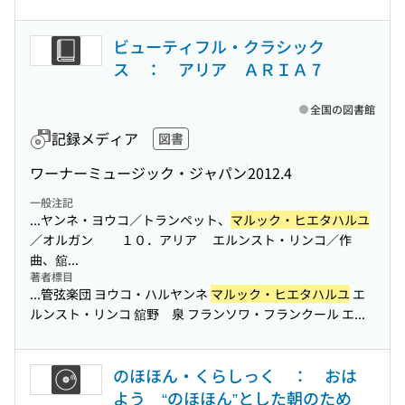
ビューティフル・クラシック
ス ： アリア ＡＲＩＡ 7
全国の図書館
記録メディア
図書
ワーナーミュージック・ジャパン
2012.4
一般注記
...ヤンネ・ヨウコ／トランペット、
マルック・ヒエタハルユ
／オルガン １０．アリア エルンスト・リンコ／作
曲、舘...
著者標目
...管弦楽団 ヨウコ・ハルヤンネ
マルック・ヒエタハルユ
エ
ルンスト・リンコ 舘野 泉 フランソワ・フランクール エ...
のほほん・くらしっく ： おは
よう “のほほん”とした朝のため