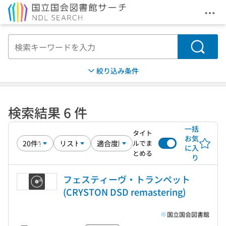
メニ
本文へ移動
検索
絞り込み条件
検索結果 6 件
一括
タイト
お気
ルでま
に入
とめる
り
フェスティーヴ・トランペット
(CRYSTON DSD remastering)
国立国会図書館