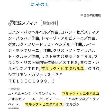
に その１
全国の図書館
記録メディア
録音資料
ヨハン・パッヘルベル／作曲, ヨハン・セバスティア
ン・バッハ／作曲, トマーゾ・アルビノーニ／作曲,
ゲオルク・フリードリヒ・ヘンデル／作曲, ルイー
ジ・ボッケリーニ／作曲, クリストフ・ウィリバル
ト・グルッ／作曲, リスト室内合奏団／ＳＴＲＳ, フ
ランツ・リスト室内管弦楽団／ＳＴＲＳ, ヨウコ・ハ
ルヤンネ／ＴＲＰ,
マルック・ヒエタハルユ
／ＯＲＧ,
シプリアン・カツァリス／ＰＦ
ＴＥＬＤＥＣ
１９９９．３
一般注記
...・ハルヤンネ／トランペット、
マルック・ヒエタハルユ
／オルガン ４．アルビノーニ...
...・ハルヤンネ／トラン
ペット、
マルック・ヒエタハルユ
／オルガン
著者標目