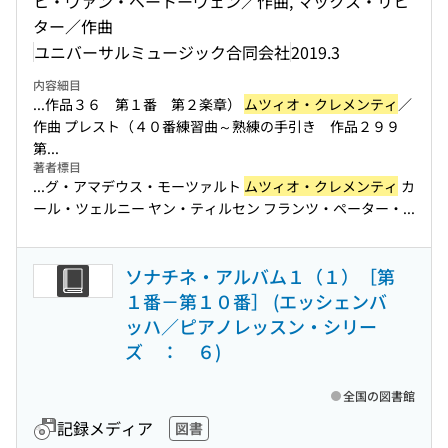
ヒ・ヴァン・ベートーヴェン／作曲, マックス・リヒ
ター／作曲
ユニバーサルミュージック合同会社
2019.3
内容細目
...作品３６ 第１番 第２楽章）
ムツィオ・クレメンティ
／
作曲 プレスト（４０番練習曲～熟練の手引き 作品２９９
第...
著者標目
...グ・アマデウス・モーツァルト
ムツィオ・クレメンティ
カ
ール・ツェルニー ヤン・ティルセン フランツ・ペーター・...
ソナチネ・アルバム１（１）［第
１番－第１０番］ (エッシェンバ
ッハ／ピアノレッスン・シリー
ズ ： ６)
全国の図書館
記録メディア
図書