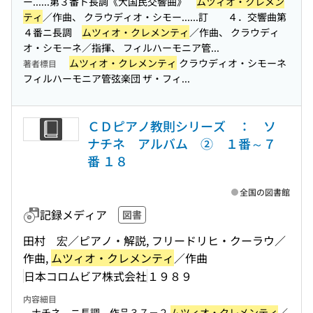
ー...
...第３番ト長調《大国民交響曲》
ムツィオ・クレメン
ティ
／作曲、 クラウディオ・シモー...
...訂 ４．交響曲第
４番ニ長調
ムツィオ・クレメンティ
／作曲、 クラウディ
オ・シモーネ／指揮、 フィルハーモニア管...
ムツィオ・クレメンティ
クラウディオ・シモーネ
著者標目
フィルハーモニア管弦楽団 ザ・フィ...
ＣＤピアノ教則シリーズ ： ソ
ナチネ アルバム ② １番～７
番 １８
全国の図書館
記録メディア
図書
田村 宏／ピアノ・解説, フリードリヒ・クーラウ／
作曲,
ムツィオ・クレメンティ
／作曲
日本コロムビア株式会社
１９８９
内容細目
...ナチネ ニ長調 作品３７－２
ムツィオ・クレメンティ
／