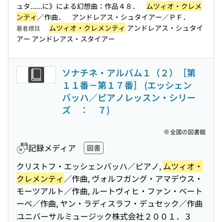
ュタ...
...に》による幻想曲：作品４８．
ムツィオ・クレメ
ンティ
／作曲． アンドレアス・シュタイアー／ＰＦ．
ムツィオ・クレメンティ
アンドレアス・シュタイ
著者標目
アー アンドレアス・スタイアー
ソナチネ・アルバム１（２）［第
１１番－第１７番］ (エッシェン
バッハ／ピアノレッスン・シリー
ズ ： ７)
全国の図書館
記録メディア
図書
クリストフ・エッシェンバッハ／ピアノ,
ムツィオ・
クレメンティ
／作曲, ヴォルフガング・アマデウス・
モーツアルト／作曲, ルートヴィヒ・ファン・ベート
ーベ／作曲, ヤン・ラディスラフ・デュセック／作曲
ユニバーサルミュージック株式会社
２００１．３