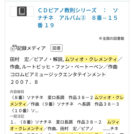
ＣＤピアノ教則シリーズ ： ソ
ナチネ アルバム② ８番～１５
番 １９
全国の図書館
記録メディア
図書
田村 宏／ピアノ・解説,
ムツィオ・クレメンティ
／
作曲, ルートビッヒ・ファン・ベートーベン／作曲
コロムビアミュージックエンタテインメント
２００７．８
内容細目
〈８番〉ソナチネ 変ロ長調 作品３８－２
ムツィオ・クレ
メンティ
／作曲 〈９番〉ソナチネ ヘ長調 作品３８－３
〈１０番〉ソ...
一般注記
１．〈８番〉ソナチネ 変ロ長調 作品３８－２
ムツィ
オ・クレメンティ
／作曲、田村 宏／ピアノ ...
...チネ