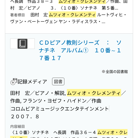
ヘ長調 作品３８－３
ムツィオ・クレメンティ
／作曲、田
村 宏／ピアノ ３．〈１０番〉ソナチネ 第５番...
田村 宏
ムツィオ・クレメンティ
ルートヴィヒ・
著者標目
ヴァン・ベートーヴェン ヤン・ラディスラス・...
ＣＤピアノ教則シリーズ ： ソ
ナチネ アルバム① １０番～１
７番 １７
全国の図書館
記録メディア
図書
田村 宏／ピアノ・解説,
ムツィオ・クレメンティ
／
作曲, フランツ・ヨゼフ・ハイドン／作曲
コロムビアミュージックエンタテインメント
２００７．８
内容細目
〈１０番〉ソナチネ ヘ長調 作品３６－４
ムツィオ・クレ