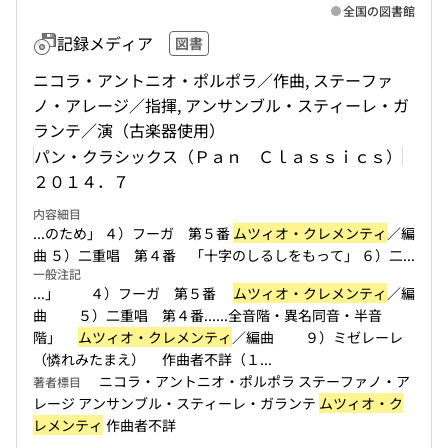
全国の図書館
記録メディア
図書
ニコラ・アントニオ・ポルポラ／作曲, ステーファ
ノ・アレージ／指揮, アンサンブル・スティーレ・ガ
ランテ／演（古楽器使用）
パン・クラシックス（Ｐａｎ Ｃｌａｓｓｉｃｓ）
２０１４．７
内容細目
...のため」 ４）フーガ 第５番
ムツィオ・クレメンティ
／編
曲 ５）二重唱 第４番 「十字のしるしをもって」 ６）二...
一般注記
...」 ４）フーガ 第５番
ムツィオ・クレメンティ
／編
曲 ５）二重唱 第４番...
...全音階・異名同音・半音
階」
ムツィオ・クレメンティ
／編曲 ９）ミゼレーレ
（憐れみたまえ） 作曲者不詳（１...
ニコラ・アントニオ・ポルポラ ステーファノ・ア
著者標目
レージ アンサンブル・スティーレ・ガランテ
ムツィオ・ク
レメンティ
作曲者不詳