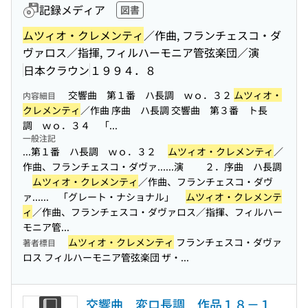
記録メディア
図書
ムツィオ・クレメンティ
／作曲, フランチェスコ・ダ
ヴァロス／指揮, フィルハーモニア管弦楽団／演
日本クラウン
１９９４．８
交響曲 第１番 ハ長調 ｗｏ．３２
ムツィオ・
内容細目
クレメンティ
／作曲 序曲 ハ長調 交響曲 第３番 ト長
調 ｗｏ．３４ 「...
一般注記
...第１番 ハ長調 ｗｏ．３２
ムツィオ・クレメンティ
／
作曲、フランチェスコ・ダヴァ...
...演 ２．序曲 ハ長調
ムツィオ・クレメンティ
／作曲、フランチェスコ・ダヴ
ァ...
... 「グレート・ナショナル」
ムツィオ・クレメンテ
ィ
／作曲、フランチェスコ・ダヴァロス／指揮、フィルハー
モニア管...
ムツィオ・クレメンティ
フランチェスコ・ダヴァ
著者標目
ロス フィルハーモニア管弦楽団 ザ・...
交響曲 変ロ長調 作品１８－１