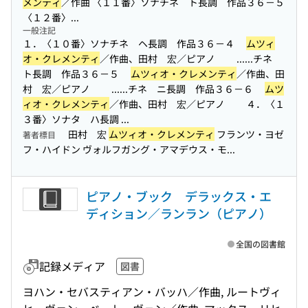
メンティ
／作曲 〈１１番〉ソナチネ ト長調 作品３６－５
〈１２番〉...
一般注記
１．〈１０番〉ソナチネ ヘ長調 作品３６－４
ムツィ
オ・クレメンティ
／作曲、田村 宏／ピアノ ...
...チネ
ト長調 作品３６－５
ムツィオ・クレメンティ
／作曲、田
村 宏／ピアノ ...
...チネ ニ長調 作品３６－６
ムツ
ィオ・クレメンティ
／作曲、田村 宏／ピアノ ４．〈１
３番〉ソナタ ハ長調 ...
田村 宏
ムツィオ・クレメンティ
フランツ・ヨゼ
著者標目
フ・ハイドン ヴォルフガング・アマデウス・モ...
ピアノ・ブック デラックス・エ
ディション／ランラン（ピアノ）
全国の図書館
記録メディア
図書
ヨハン・セバスティアン・バッハ／作曲, ルートヴィ