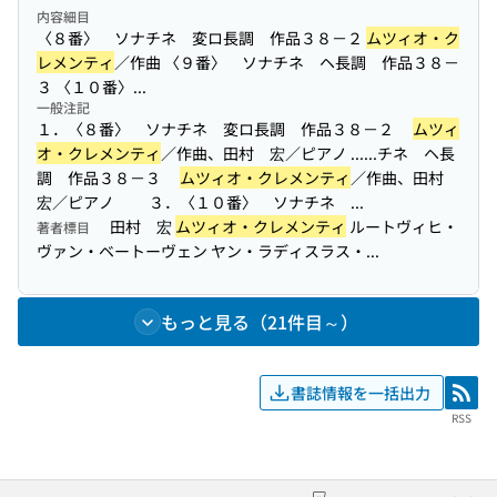
内容細目
〈８番〉 ソナチネ 変ロ長調 作品３８－２
ムツィオ・ク
レメンティ
／作曲 〈９番〉 ソナチネ ヘ長調 作品３８－
３ 〈１０番〉...
一般注記
１．〈８番〉 ソナチネ 変ロ長調 作品３８－２
ムツィ
オ・クレメンティ
／作曲、田村 宏／ピアノ ...
...チネ ヘ長
調 作品３８－３
ムツィオ・クレメンティ
／作曲、田村
宏／ピアノ ３．〈１０番〉 ソナチネ ...
田村 宏
ムツィオ・クレメンティ
ルートヴィヒ・
著者標目
ヴァン・ベートーヴェン ヤン・ラディスラス・...
もっと見る（21件目～）
書誌情報を一括出力
RSS
RSS