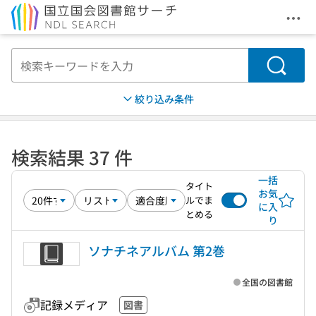
メニ
本文へ移動
検索
絞り込み条件
検索結果 37 件
一括
タイト
お気
ルでま
に入
とめる
り
ソナチネアルバム 第2巻
全国の図書館
記録メディア
図書