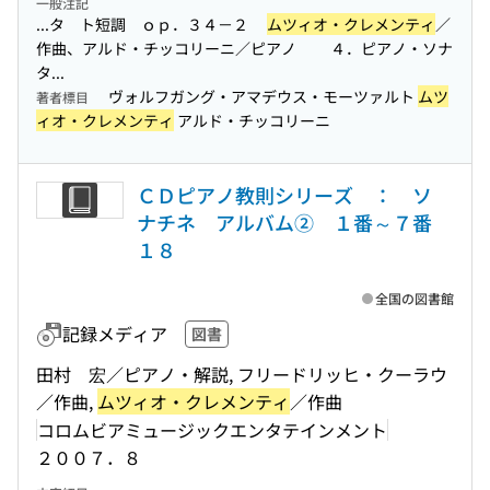
一般注記
...タ ト短調 ｏｐ．３４－２
ムツィオ・クレメンティ
／
作曲、アルド・チッコリーニ／ピアノ ４．ピアノ・ソナ
タ...
ヴォルフガング・アマデウス・モーツァルト
ムツ
著者標目
ィオ・クレメンティ
アルド・チッコリーニ
ＣＤピアノ教則シリーズ ： ソ
ナチネ アルバム② １番～７番
１８
全国の図書館
記録メディア
図書
田村 宏／ピアノ・解説, フリードリッヒ・クーラウ
／作曲,
ムツィオ・クレメンティ
／作曲
コロムビアミュージックエンタテインメント
２００７．８