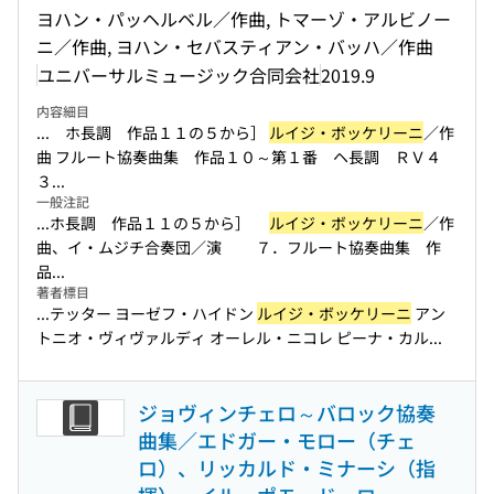
ヨハン・パッヘルベル／作曲, トマーゾ・アルビノー
ニ／作曲, ヨハン・セバスティアン・バッハ／作曲
ユニバーサルミュージック合同会社
2019.9
内容細目
... ホ長調 作品１１の５から］
ルイジ・ボッケリーニ
／作
曲 フルート協奏曲集 作品１０～第１番 ヘ長調 ＲＶ４
３...
一般注記
...ホ長調 作品１１の５から］
ルイジ・ボッケリーニ
／作
曲、イ・ムジチ合奏団／演 ７．フルート協奏曲集 作
品...
著者標目
...テッター ヨーゼフ・ハイドン
ルイジ・ボッケリーニ
アン
トニオ・ヴィヴァルディ オーレル・ニコレ ピーナ・カル...
ジョヴィンチェロ～バロック協奏
曲集／エドガー・モロー（チェ
ロ）、リッカルド・ミナーシ（指