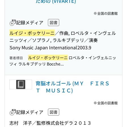
ための (VIVARTE)
全国の図書館
記録メディア
図書
ルイジ・ボッケリーニ
／作曲, ロベルタ・インヴェル
ニッツィ／ソプラノ, ラルキブデッリ／演奏
Sony Music Japan International
2003.9
ルイジ・ボッケリーニ
ロベルタ・インヴェルニッ
著者標目
ツィ ラルキブデッリ Bocche...
育脳オルゴール (ＭＹ ＦＩＲＳ
Ｔ ＭＵＳＩＣ)
全国の図書館
記録メディア
図書
志村 洋子／監修
株式会社デラ
２０１３