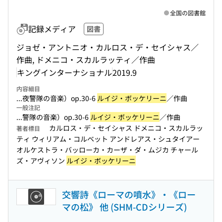
全国の図書館
記録メディア
図書
ジョゼ・アントニオ・カルロス・デ・セイシャス／
作曲, ドメニコ・スカルラッティ／作曲
キングインターナショナル
2019.9
内容細目
...夜警隊の音楽）op.30-6
ルイジ・ボッケリーニ
／作曲
一般注記
...警隊の音楽）op.30-6
ルイジ・ボッケリーニ
／作曲
カルロス・デ・セイシャス ドメニコ・スカルラッ
著者標目
ティ ウィリアム・コルベット アンドレアス・シュタイアー
オルケストラ・バッローカ・カーザ・ダ・ムジカ チャール
ズ・アヴィソン
ルイジ・ボッケリーニ
交響詩《ローマの噴水》・《ロー
マの松》 他 (SHM-CDシリーズ)