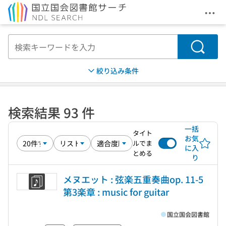
メニ
本文へ移動
検索
絞り込み条件
検索結果 93 件
一括
タイト
お気
ルでま
に入
とめる
り
メヌエット : 弦楽五重奏曲op. 11-5
第3楽章 : music for guitar
国立国会図書館