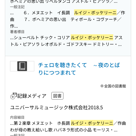
ボヘミアの思い出 リベルタンゴ アストル・ピアソラ／...
一般注記
... ６．メヌエット イ長調
ルイジ・ボッケリーニ
／作
曲 ７．ボヘミアの思い出 ティボール・コヴァーチ／
作...
著者標目
...シューベルト チック・コリア
ルイジ・ボッケリーニ
アス
トル・ピアソラ レオポルド・ゴドフスキー ドミトリー・...
チェロを聴きたくて ～夜のとば
りにつつまれて
全国の図書館
記録メディア
図書
ユニバーサルミュージック株式会社
2018.5
内容細目
...第２楽章 メヌエット ホ長調
ルイジ・ボッケリーニ
／作曲
わが母の教え給いし歌 ハバネラ形式の小品 モーリス・...
一般注記