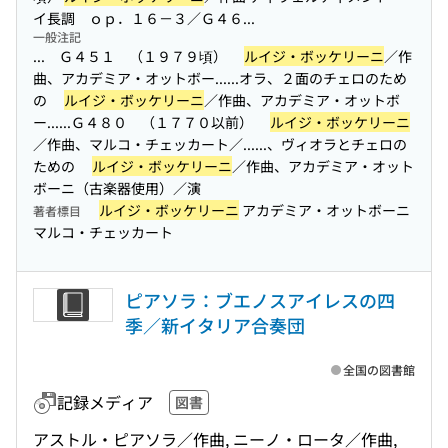
イ長調 ｏｐ．１６－３／Ｇ４６...
一般注記
... Ｇ４５１ （１９７９頃）
ルイジ・ボッケリーニ
／作
曲、アカデミア・オットボー...
...オラ、２面のチェロのため
の
ルイジ・ボッケリーニ
／作曲、アカデミア・オットボ
ー...
...Ｇ４８０ （１７７０以前）
ルイジ・ボッケリーニ
／作曲、マルコ・チェッカート／...
...、ヴィオラとチェロの
ための
ルイジ・ボッケリーニ
／作曲、アカデミア・オット
ボーニ（古楽器使用）／演
ルイジ・ボッケリーニ
アカデミア・オットボーニ
著者標目
マルコ・チェッカート
ピアソラ：ブエノスアイレスの四
季／新イタリア合奏団
全国の図書館
記録メディア
図書
アストル・ピアソラ／作曲, ニーノ・ロータ／作曲,