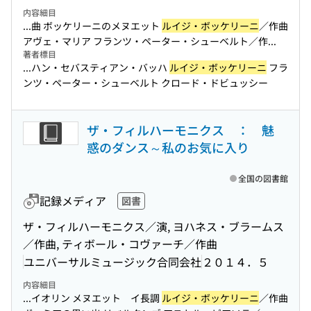
内容細目
...曲 ボッケリーニのメヌエット
ルイジ・ボッケリーニ
／作曲
アヴェ・マリア フランツ・ペーター・シューベルト／作...
著者標目
...ハン・セバスティアン・バッハ
ルイジ・ボッケリーニ
フラ
ンツ・ペーター・シューベルト クロード・ドビュッシー
ザ・フィルハーモニクス ： 魅
惑のダンス～私のお気に入り
全国の図書館
記録メディア
図書
ザ・フィルハーモニクス／演, ヨハネス・ブラームス
／作曲, ティボール・コヴァーチ／作曲
ユニバーサルミュージック合同会社
２０１４．５
内容細目
...イオリン メヌエット イ長調
ルイジ・ボッケリーニ
／作曲