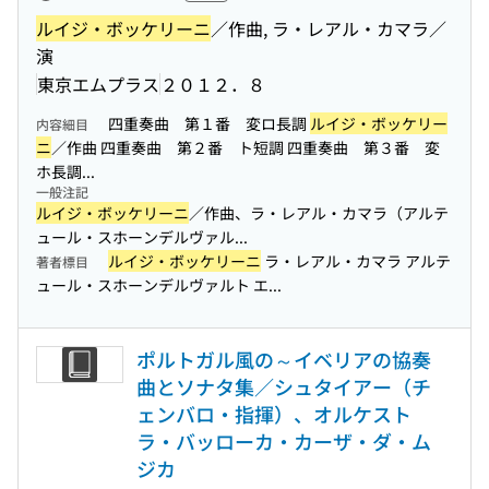
ルイジ・ボッケリーニ
／作曲, ラ・レアル・カマラ／
演
東京エムプラス
２０１２．８
四重奏曲 第１番 変ロ長調
ルイジ・ボッケリー
内容細目
ニ
／作曲 四重奏曲 第２番 ト短調 四重奏曲 第３番 変
ホ長調...
一般注記
ルイジ・ボッケリーニ
／作曲、ラ・レアル・カマラ（アルテ
ュール・スホーンデルヴァル...
ルイジ・ボッケリーニ
ラ・レアル・カマラ アルテ
著者標目
ュール・スホーンデルヴァルト エ...
ポルトガル風の～イベリアの協奏
曲とソナタ集／シュタイアー（チ
ェンバロ・指揮）、オルケスト
ラ・バッローカ・カーザ・ダ・ム
ジカ