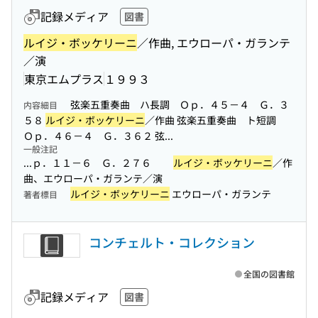
記録メディア
図書
ルイジ・ボッケリーニ
／作曲, エウローパ・ガランテ
／演
東京エムプラス
１９９３
弦楽五重奏曲 ハ長調 Ｏｐ．４５－４ Ｇ．３
内容細目
５８
ルイジ・ボッケリーニ
／作曲 弦楽五重奏曲 ト短調
Ｏｐ．４６－４ Ｇ．３６２ 弦...
一般注記
...ｐ．１１－６ Ｇ．２７６
ルイジ・ボッケリーニ
／作
曲、エウローパ・ガランテ／演
ルイジ・ボッケリーニ
エウローパ・ガランテ
著者標目
コンチェルト・コレクション
全国の図書館
記録メディア
図書