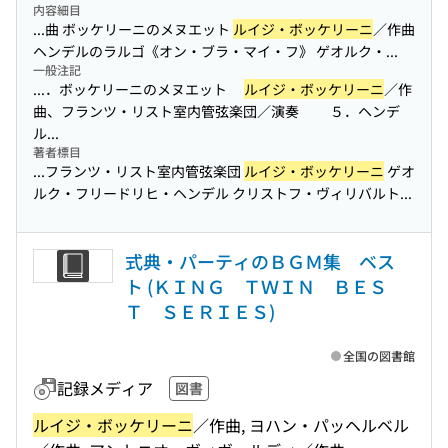
内容細目
...曲 ボッケリーニのメヌエット
ルイジ・ボッケリーニ
／作曲
ヘンデルのラルゴ《オン・ブラ・マイ・フ》 ゲオルク・...
一般注記
...．ボッケリーニのメヌエット
ルイジ・ボッケリーニ
／作
曲、フランツ・リスト室内管弦楽団／演奏 ５．ヘンデ
ル...
著者標目
...フランツ・リスト室内管弦楽団
ルイジ・ボッケリーニ
ゲオ
ルク・フリードリヒ・ヘンデル クリストフ・ヴィリバルト...
式典・パーティのＢＧＭ集 ベス
ト (ＫＩＮＧ ＴＷＩＮ ＢＥＳ
Ｔ ＳＥＲＩＥＳ)
全国の図書館
記録メディア
図書
ルイジ・ボッケリーニ
／作曲, ヨハン・パッヘルベル