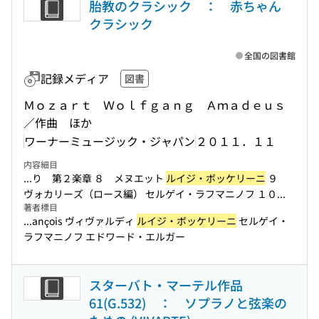
胎教のクラシック ： 赤ちゃん
クラシック
全国の図書館
記録メディア
図書
Ｍｏｚａｒｔ Ｗｏｌｆｇａｎｇ Ａｍａｄｅｕｓ
／作曲 ほか
ワーナーミュージック・ジャパン
２０１１．１１
内容細目
...り 第２楽章 ８ メヌエット
ルイジ・ボッケリーニ
９
ヴォカリーズ（ロース編） セルゲイ・ラフマニノフ １０...
著者標目
...ançois ヴィヴァルディ
ルイジ・ボッケリーニ
セルゲイ・
ラフマニノフ エドワード・エルガー
スターバト・マーテル作品
61(G.532) ： ソプラノと弦楽の