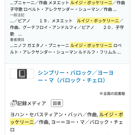
...プニャーニ／作曲 メヌエット
ルイジ・ボッケリーニ
／作曲
子守歌 ロベルト・アレクサンダー・シューマン／作曲 ...
一般注記
...／ピアノ １９．メヌエット
ルイジ・ボッケリーニ
／
作曲、グーテフロイ・アンドルフィ／ピアノ ２０．子守
歌 ...
著者標目
...ニノフ ガエタノ・プニャーニ
ルイジ・ボッケリーニ
ロベ
ルト・アレクサンダー・シューマン ルドルフ・フリムル ...
シンプリー・バロック／ヨーヨ
ー・マ（バロック・チェロ）
全国の図書館
記録メディア
図書
ヨハン・セバスティアン・バッハ／作曲,
ルイジ・ボ
ッケリーニ
／作曲, ヨー＝ヨー・マ／バロック・チェ
ロ