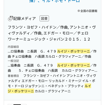
揮）、イル・ポモ・ドーロ
全国の図書館
記録メディア
図書
フランツ・ヨゼフ・ハイドン／作曲, アントニオ・ヴ
ィヴァルディ／作曲, エドガー・モロー／チェロ
ワーナーミュージック・ジャパン
２０１５．１２
内容細目
...ロ協奏曲 ニ長調 Ｇ．４７９
ルイジ・ボッケリーニ
／作
曲 チェロ協奏曲 ハ長調 カルロ・グラツィアーニ／作曲
一般注記
...協奏曲 ニ長調 Ｇ．４７９
ルイジ・ボッケリーニ
／作
曲 ５．チェロ協奏曲 ハ長調 カルロ・グラツィアー...
フランツ・ヨゼフ・ハイドン アントニオ・ヴィヴ
著者標目
ァルディ エドガー・モロー リッカルド・ミナージ イル・ポ
モ・ドーロ ジョヴァンニ・ベネデット・プラッティ
ルイ
ジ・ボッケリーニ
カルロ・グラツィアーニ