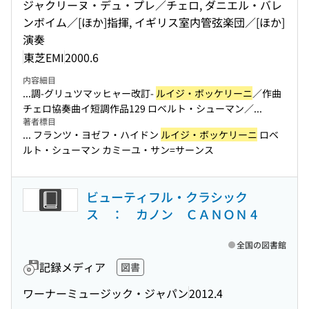
ジャクリーヌ・デュ・プレ／チェロ, ダニエル・バレ
ンボイム／[ほか]指揮, イギリス室内管弦楽団／[ほか]
演奏
東芝EMI
2000.6
内容細目
...調-グリュツマッヒャー改訂-
ルイジ・ボッケリーニ
／作曲
チェロ協奏曲イ短調作品129 ロベルト・シューマン／...
著者標目
... フランツ・ヨゼフ・ハイドン
ルイジ・ボッケリーニ
ロベ
ルト・シューマン カミーユ・サン=サーンス
ビューティフル・クラシック
ス ： カノン ＣＡＮＯＮ 4
全国の図書館
記録メディア
図書
ワーナーミュージック・ジャパン
2012.4