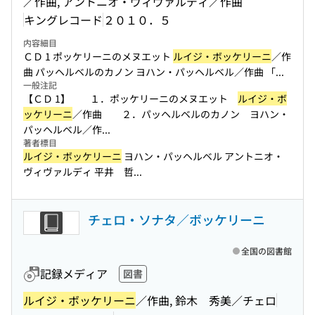
／作曲, アントニオ・ヴィヴァルディ／作曲
キングレコード
２０１０．５
内容細目
ＣＤ 1 ポッケリーニのメヌエット
ルイジ・ボッケリーニ
／作
曲 パッヘルベルのカノン ヨハン・パッヘルベル／作曲 「...
一般注記
【ＣＤ 1】 １．ポッケリーニのメヌエット
ルイジ・ボ
ッケリーニ
／作曲 ２．パッヘルベルのカノン ヨハン・
パッヘルベル／作...
著者標目
ルイジ・ボッケリーニ
ヨハン・パッヘルベル アントニオ・
ヴィヴァルディ 平井 哲...
チェロ・ソナタ／ボッケリーニ
全国の図書館
記録メディア
図書
ルイジ・ボッケリーニ
／作曲, 鈴木 秀美／チェロ