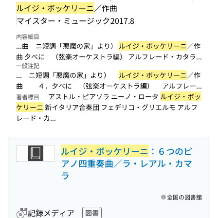
ルイジ・ボッケリーニ
／作曲
マイスター・ミュージック
2017.8
内容細目
...曲 ニ短調「悪魔の家」より）
ルイジ・ボッケリーニ
／作
曲 夕べに （弦楽オーケストラ編） アルフレード・カタラ...
一般注記
... ニ短調「悪魔の家」より）
ルイジ・ボッケリーニ
／作
曲 ４．夕べに （弦楽オーケストラ編） アルフレー...
アストル・ピアソラ ニーノ・ロータ
ルイジ・ボッ
著者標目
ケリーニ
新イタリア合奏団 フェデリコ・グリエルモ アルフ
レード・カ...
ルイジ・ボッケリーニ
：６つのピ
アノ四重奏曲／ラ・レアル・カマ
ラ
全国の図書館
記録メディア
図書