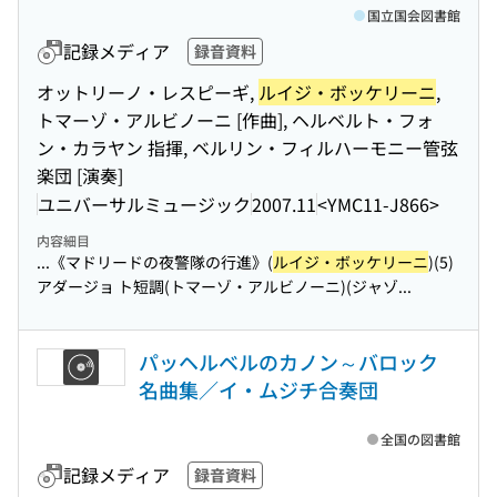
国立国会図書館
記録メディア
録音資料
オットリーノ・レスピーギ,
ルイジ・ボッケリーニ
,
トマーゾ・アルビノーニ [作曲], ヘルベルト・フォ
ン・カラヤン 指揮, ベルリン・フィルハーモニー管弦
楽団 [演奏]
ユニバーサルミュージック
2007.11
<YMC11-J866>
内容細目
...《マドリードの夜警隊の行進》(
ルイジ・ボッケリーニ
)(5)
アダージョ ト短調(トマーゾ・アルビノーニ)(ジャゾ...
パッヘルベルのカノン～バロック
名曲集／イ・ムジチ合奏団
全国の図書館
記録メディア
録音資料