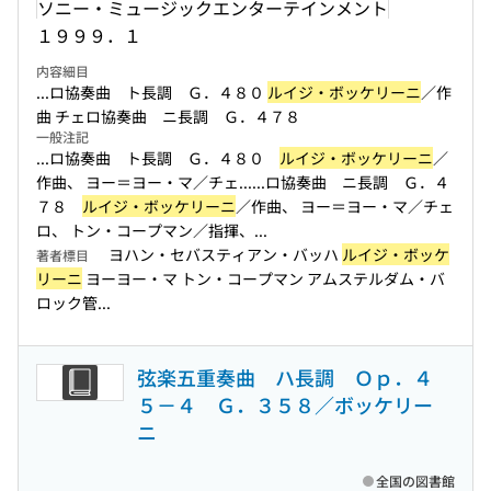
ソニー・ミュージックエンターテインメント
１９９９．１
内容細目
...ロ協奏曲 ト長調 Ｇ．４８０
ルイジ・ボッケリーニ
／作
曲 チェロ協奏曲 ニ長調 Ｇ．４７８
一般注記
...ロ協奏曲 ト長調 Ｇ．４８０
ルイジ・ボッケリーニ
／
作曲、 ヨー＝ヨー・マ／チェ...
...ロ協奏曲 ニ長調 Ｇ．４
７８
ルイジ・ボッケリーニ
／作曲、 ヨー＝ヨー・マ／チェ
ロ、 トン・コープマン／指揮、...
ヨハン・セバスティアン・バッハ
ルイジ・ボッケ
著者標目
リーニ
ヨーヨー・マ トン・コープマン アムステルダム・バ
ロック管...
弦楽五重奏曲 ハ長調 Ｏｐ．４
５－４ Ｇ．３５８／ボッケリー
ニ
全国の図書館