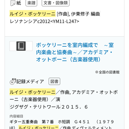
紙
楽譜
文書・図像類
ルイジ・ボッケリーニ
[作曲], 伊東修子 編曲
レソナンシア
c2012
<YM11-L247>
ボッケリーニを室内編成で ～室
内楽曲と協奏曲～／アカデミア・
オットボーニ（古楽器使用）
全国の図書館
記録メディア
図書
ルイジ・ボッケリーニ
／作曲, アカデミア・オットボ
ーニ（古楽器使用）／演
ジグザグ・テリトワール
２０１５．６
内容細目
ギター五重奏曲 第７番 ホ短調 Ｇ４５１ （１９７９
頃）
ルイジ・ボッケリーニ
／作曲 ディヴェルティメント