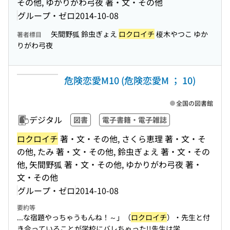
その他, ゆかりがわ弓夜 著・文・その他
グループ・ゼロ
2014-10-08
矢間野狐 鈴虫ぎょえ
ロクロイチ
榎木やつこ ゆか
著者標目
りがわ弓夜
危険恋愛M10 (危険恋愛M ； 10)
全国の図書館
デジタル
図書
電子書籍・電子雑誌
ロクロイチ
著・文・その他, さくら恵理 著・文・そ
の他, たみ 著・文・その他, 鈴虫ぎょえ 著・文・その
他, 矢間野狐 著・文・その他, ゆかりがわ弓夜 著・
文・その他
グループ・ゼロ
2014-10-08
要約等
...な宿題やっちゃうもんね！～」（
ロクロイチ
）・先生と付
き合っていることが学校にバレちゃった!!先生は学...