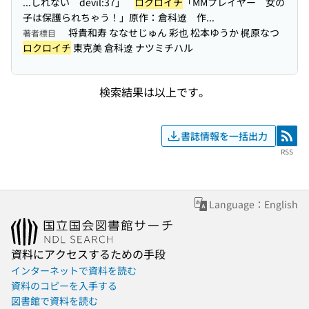
...しれない devil:37」
ロクロイチ
「MMプレイヤー 女の
子は保護られちゃう！」原作：倉科遼 作...
将貴和寿 ななせじゅん 彩也 松本ゆうか 梶原なつ
著者標目
ロクロイチ
東克美 倉科遼 ナツミチハル
検索結果は以上です。
書誌情報を一括出力
RSS
RSS
Language：English
資料にアクセスするための手段
インターネットで資料を読む
資料のコピーを入手する
図書館で資料を読む