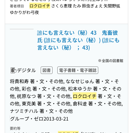
ロクロイチ
さくら恵理 たみ 鈴虫ぎょえ 矢間野狐
著者標目
ゆかりがわ弓夜
誰にも言えない（秘）43 鬼畜彼
氏 (誰にも言えない（秘）) (誰にも
言えない（秘） ； 43)
全国の図書館
デジタル
図書
電子書籍・電子雑誌
将貴和寿 著・文・その他, ななせじゅん 著・文・そ
の他, 彩也 著・文・その他, 松本ゆうか 著・文・その
他, 梶原なつ 著・文・その他,
ロクロイチ
著・文・そ
の他, 東克美 著・文・その他, 倉科遼 著・文・その他,
ナツミチハル 著・文・その他
グループ・ゼロ
2013-03-21
要約等