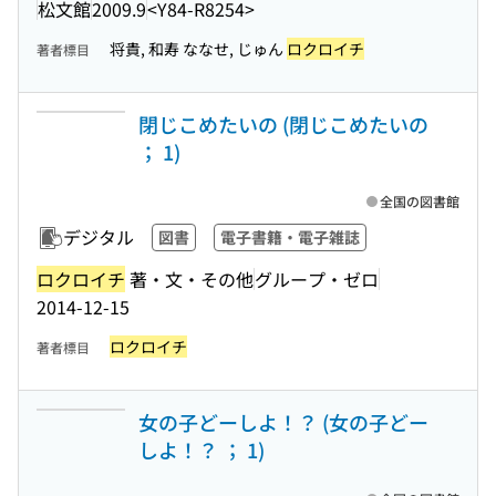
松文館
2009.9
<Y84-R8254>
将貴, 和寿 ななせ, じゅん
ロクロイチ
著者標目
閉じこめたいの (閉じこめたいの
； 1)
全国の図書館
デジタル
図書
電子書籍・電子雑誌
ロクロイチ
著・文・その他
グループ・ゼロ
2014-12-15
ロクロイチ
著者標目
女の子どーしよ！？ (女の子どー
しよ！？ ； 1)