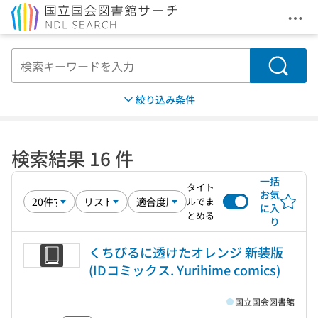
メニ
本文へ移動
検索
絞り込み条件
検索結果 16 件
一括
タイト
お気
ルでま
に入
とめる
り
くちびるに透けたオレンジ 新装版
(IDコミックス. Yurihime comics)
国立国会図書館