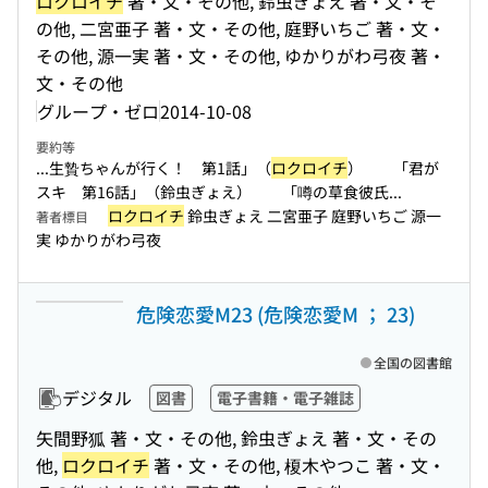
ロクロイチ
著・文・その他, 鈴虫ぎょえ 著・文・そ
の他, 二宮亜子 著・文・その他, 庭野いちご 著・文・
その他, 源一実 著・文・その他, ゆかりがわ弓夜 著・
文・その他
グループ・ゼロ
2014-10-08
要約等
...生贄ちゃんが行く！ 第1話」（
ロクロイチ
） 「君が
スキ 第16話」（鈴虫ぎょえ） 「噂の草食彼氏...
ロクロイチ
鈴虫ぎょえ 二宮亜子 庭野いちご 源一
著者標目
実 ゆかりがわ弓夜
危険恋愛M23 (危険恋愛M ； 23)
全国の図書館
デジタル
図書
電子書籍・電子雑誌
矢間野狐 著・文・その他, 鈴虫ぎょえ 著・文・その
他,
ロクロイチ
著・文・その他, 榎木やつこ 著・文・