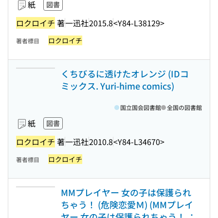
紙
図書
ロクロイチ
著
一迅社
2015.8
<Y84-L38129>
ロクロイチ
著者標目
くちびるに透けたオレンジ (IDコ
ミックス. Yuri-hime comics)
国立国会図書館
全国の図書館
紙
図書
ロクロイチ
著
一迅社
2010.8
<Y84-L34670>
ロクロイチ
著者標目
MMプレイヤー 女の子は保護られ
ちゃう！ (危険恋愛Ｍ) (MMプレイ
ヤー 女の子は保護られちゃう！ ；