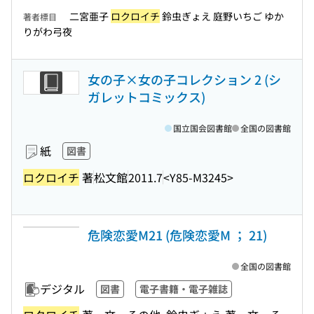
二宮亜子
ロクロイチ
鈴虫ぎょえ 庭野いちご ゆか
著者標目
りがわ弓夜
女の子×女の子コレクション 2 (シ
ガレットコミックス)
国立国会図書館
全国の図書館
紙
図書
ロクロイチ
著
松文館
2011.7
<Y85-M3245>
危険恋愛M21 (危険恋愛M ； 21)
全国の図書館
デジタル
図書
電子書籍・電子雑誌