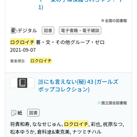
1)
全国の図書館
デジタル
図書
電子書籍・電子雑誌
ロクロイチ
著・文・その他
グループ・ゼロ
2021-09-07
ロクロイチ
著者標目
誰にも言えない(秘) 43 (ガールズ
ポップコレクション)
国立国会図書館
紙
図書
将貴和寿, ななせじゅん,
ロクロイチ
, 彩也, 梶原なつ,
松本ゆうか, 倉科遼&東克美, ナツミチハル