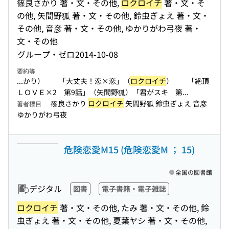
篠良さかり 著・文・その他,
ロクロイチ
著・文・そ
の他, 矢間野狐 著・文・その他, 鈴虫ぎょえ 著・文・
その他, 音彦 著・文・その他, ゆかりがわ弓夜 著・
文・その他
グループ・ゼロ
2014-10-08
要約等
...かり） 「大丈夫！恋×恋」（
ロクロイチ
） 「絶頂
ＬＯＶＥ×2 第9話」（矢間野狐）「君がスキ 第...
篠良さかり
ロクロイチ
矢間野狐 鈴虫ぎょえ 音彦
著者標目
ゆかりがわ弓夜
危険恋愛M15 (危険恋愛M ； 15)
全国の図書館
デジタル
図書
電子書籍・電子雑誌
ロクロイチ
著・文・その他, たみ 著・文・その他, 鈴
虫ぎょえ 著・文・その他, 夏葉ヤシ 著・文・その他,