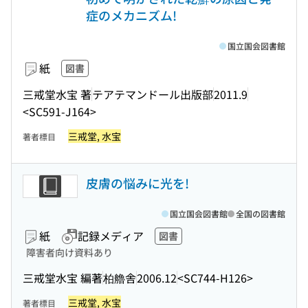
症のメカニズム!
国立国会図書館
紙
図書
三戒堂水宝 著
テアテマンドール出版部
2011.9
<SC591-J164>
三戒堂, 水宝
著者標目
皮膚の悩みに光を!
国立国会図書館
全国の図書館
紙
記録メディア
図書
障害者向け資料あり
三戒堂水宝 編著
柏艪舎
2006.12
<SC744-H126>
三戒堂, 水宝
著者標目