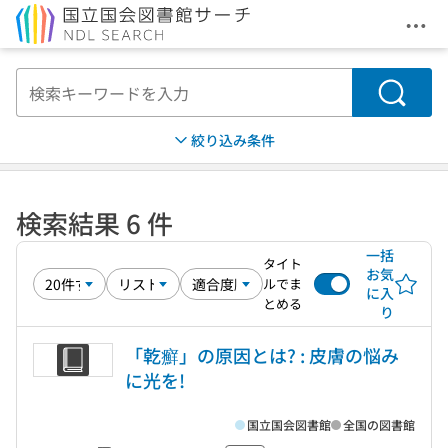
メニ
本文へ移動
検索
絞り込み条件
検索結果 6 件
一括
タイト
お気
ルでま
に入
とめる
り
「乾癬」の原因とは? : 皮膚の悩み
に光を!
国立国会図書館
全国の図書館