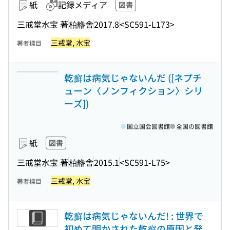
紙
記録メディア
図書
三戒堂水宝 著
柏艪舎
2017.8
<SC591-L173>
三戒堂, 水宝
著者標目
乾癬は病気じゃないんだ ([ネプチ
ューン〈ノンフィクション〉シリ
ーズ])
国立国会図書館
全国の図書館
紙
図書
三戒堂水宝 著
柏艪舎
2015.1
<SC591-L75>
三戒堂, 水宝
著者標目
乾癬は病気じゃないんだ! : 世界で
初めて明かされた乾癬の原因と発