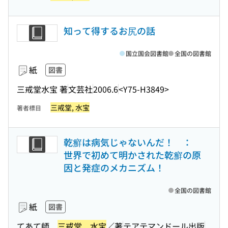
知って得するお尻の話
国立国会図書館
全国の図書館
紙
図書
三戒堂水宝 著
文芸社
2006.6
<Y75-H3849>
三戒堂, 水宝
著者標目
乾癬は病気じゃないんだ！ ：
世界で初めて明かされた乾癬の原
因と発症のメカニズム！
全国の図書館
紙
図書
てあて師
三戒堂 水宝
／著
テアテマンドール出版