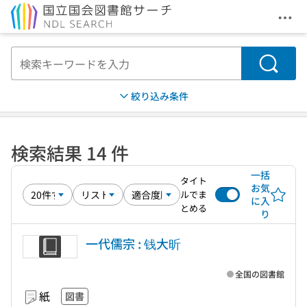
メニ
本文へ移動
検索
絞り込み条件
検索結果 14 件
一括
タイト
お気
ルでま
に入
とめる
り
一代儒宗 : 钱大昕
全国の図書館
紙
図書