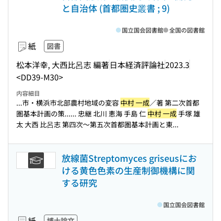
と自治体 (首都圏史叢書 ; 9)
国立国会図書館
全国の図書館
紙
図書
松本洋幸, 大西比呂志 編著
日本経済評論社
2023.3
<DD39-M30>
内容細目
...市・横浜市北部農村地域の変容
中村 一成
／著 第二次首都
圏基本計画の策...
... 忠継 北川 恵海 手島 仁
中村 一成
手塚 雄
太 大西 比呂志 第四次〜第五次首都圏基本計画と東...
放線菌Streptomyces griseusにお
ける黄色色素の生産制御機構に関
する研究
国立国会図書館
紙
博士論文