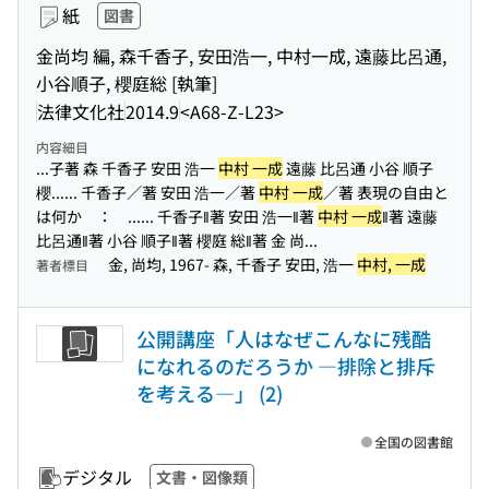
紙
図書
金尚均 編, 森千香子, 安田浩一, 中村一成, 遠藤比呂通,
小谷順子, 櫻庭総 [執筆]
法律文化社
2014.9
<A68-Z-L23>
内容細目
...子著 森 千香子 安田 浩一
中村 一成
遠藤 比呂通 小谷 順子
櫻...
... 千香子／著 安田 浩一／著
中村 一成
／著 表現の自由と
は何か ： ...
... 千香子‖著 安田 浩一‖著
中村 一成
‖著 遠藤
比呂通‖著 小谷 順子‖著 櫻庭 総‖著 金 尚...
金, 尚均, 1967- 森, 千香子 安田, 浩一
中村, 一成
著者標目
公開講座「人はなぜこんなに残酷
になれるのだろうか ―排除と排斥
を考える―」 (2)
全国の図書館
デジタル
文書・図像類