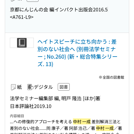
京都にんじんの会 編
インパクト出版会
2016.5
<A761-L9>
ヘイトスピーチに立ち向かう : 差
別のない社会へ (別冊法学セミナ
ー ; No.260) (新・総合特集シリー
ズ. 13)
全国の図書館
紙
デジタル
図書
法学セミナー編集部 編, 明戸 隆浩 [ほか]著
日本評論社
2019.10
内容細目
...への修復的アプローチを考える
中村 一成
差別解消三法と
差別のない社会...
...岡 康子／著 阿部 浩己／著
中村 一成
／著