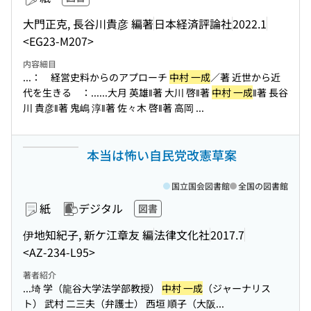
大門正克, 長谷川貴彦 編著
日本経済評論社
2022.1
<EG23-M207>
内容細目
...： 経営史料からのアプローチ
中村 一成
／著 近世から近
代を生きる ：...
...大月 英雄‖著 大川 啓‖著
中村 一成
‖著 長谷
川 貴彦‖著 鬼嶋 淳‖著 佐々木 啓‖著 高岡 ...
本当は怖い自民党改憲草案
国立国会図書館
全国の図書館
紙
デジタル
図書
伊地知紀子, 新ケ江章友 編
法律文化社
2017.7
<AZ-234-L95>
著者紹介
...埼 学（龍谷大学法学部教授）
中村 一成
（ジャーナリス
ト） 武村 二三夫（弁護士） 西垣 順子（大阪...