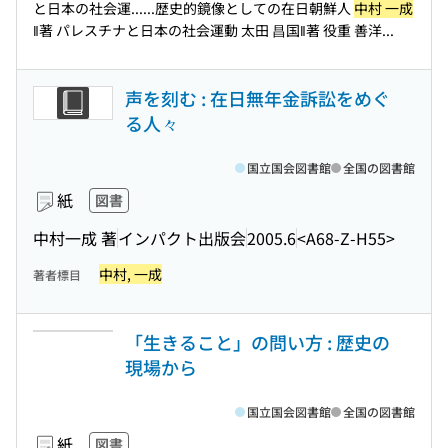
と日本の社会運...
...歴史的鏡像としての在日朝鮮人
中村 一成
‖著 パレスチナと日本の社会運動 太田 昌国‖著 役重 善洋...
声を刻む : 在日無年金訴訟をめぐ
る人々
国立国会図書館
全国の図書館
紙
図書
中村一成 著
インパクト出版会
2005.6
<A68-Z-H55>
中村, 一成
著者標目
「生きること」の問い方 : 歴史の
現場から
国立国会図書館
全国の図書館
紙
図書