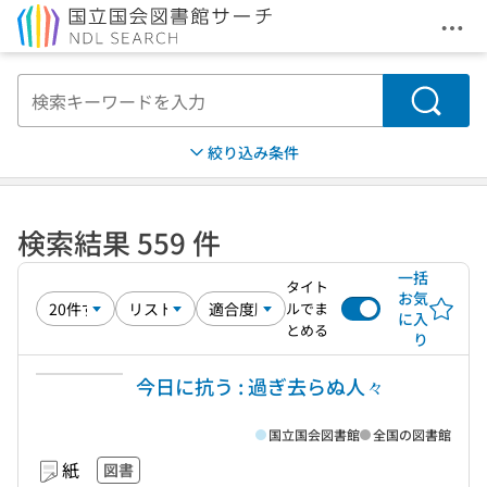
メニ
本文へ移動
検索
絞り込み条件
検索結果 559 件
一括
タイト
お気
ルでま
に入
とめる
り
今日に抗う : 過ぎ去らぬ人々
国立国会図書館
全国の図書館
紙
図書