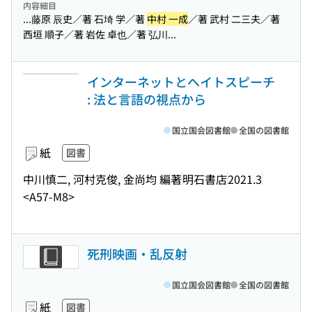
内容細目
...藤原 辰史／著 石埼 学／著
中村 一成
／著 武村 二三夫／著
西垣 順子／著 岩佐 卓也／著 弘川...
インターネットとヘイトスピーチ
: 法と言語の視点から
国立国会図書館
全国の図書館
紙
図書
中川慎二, 河村克俊, 金尚均 編著
明石書店
2021.3
<A57-M8>
死刑映画・乱反射
国立国会図書館
全国の図書館
紙
図書