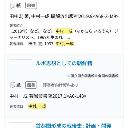
紙
図書
田中宏 著, 中村一成 編
解放出版社
2019.9
<A68-Z-M9>
著者紹介
...2013年）など。 など。
中村 一成
（なかむら いるそん） ジ
ャーナリスト。1969年生まれ。...
田中, 宏, 1937-
中村, 一成
著者標目
ルポ思想としての朝鮮籍
国立国会図書館
全国の図書館
紙
図書
障害者向け資料あり
中村一成 著
岩波書店
2017.1
<A6-L43>
中村, 一成
著者標目
首都圏形成の戦後史 : 計画・開発