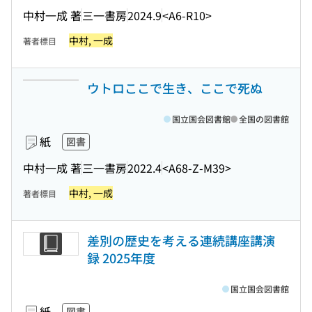
中村一成 著
三一書房
2024.9
<A6-R10>
中村, 一成
著者標目
ウトロここで生き、ここで死ぬ
国立国会図書館
全国の図書館
紙
図書
中村一成 著
三一書房
2022.4
<A68-Z-M39>
中村, 一成
著者標目
差別の歴史を考える連続講座講演
録 2025年度
国立国会図書館
紙
図書