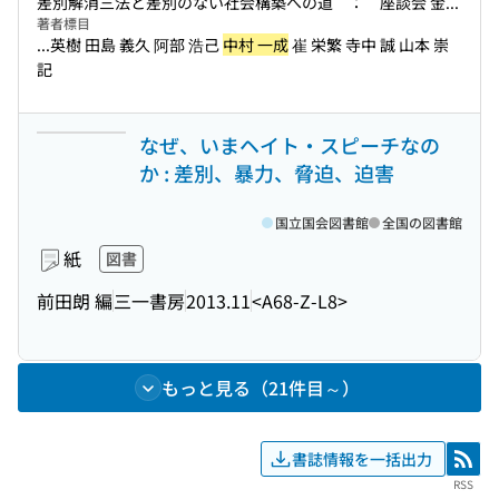
差別解消三法と差別のない社会構築への道 ： 座談会 金...
著者標目
...英樹 田島 義久 阿部 浩己
中村 一成
崔 栄繁 寺中 誠 山本 崇
記
なぜ、いまヘイト・スピーチなの
か : 差別、暴力、脅迫、迫害
国立国会図書館
全国の図書館
紙
図書
前田朗 編
三一書房
2013.11
<A68-Z-L8>
もっと見る（21件目～）
書誌情報を一括出力
RSS
RSS