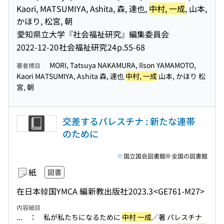
Kaori, MATSUMIYA, Ashita, 森, 達也,
中村, 一成
, 山本,
かほり, 松宮, 朝
愛知県立大学『社会福祉研究』編集委員会
2022-12-20
社会福祉研究
24
p.55-68
MORI, Tatsuya NAKAMURA, Ilson YAMAMOTO,
著者標目
Kaori MATSUMIYA, Ashita 森, 達也
中村, 一成
山本, かほり 松
宮, 朝
交差するパレスチナ : 新たな連帯
のために
国立国会図書館
全国の図書館
紙
図書
在日本韓国YMCA 編
新教出版社
2023.3
<GE761-M27>
内容細目
... ： 私が私たちになるために
中村 一成
／著 パレスチナ