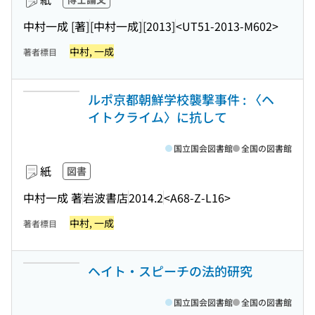
中村一成 [著]
[中村一成]
[2013]
<UT51-2013-M602>
中村, 一成
著者標目
ルポ京都朝鮮学校襲撃事件 : 〈ヘ
イトクライム〉に抗して
国立国会図書館
全国の図書館
紙
図書
中村一成 著
岩波書店
2014.2
<A68-Z-L16>
中村, 一成
著者標目
ヘイト・スピーチの法的研究
国立国会図書館
全国の図書館