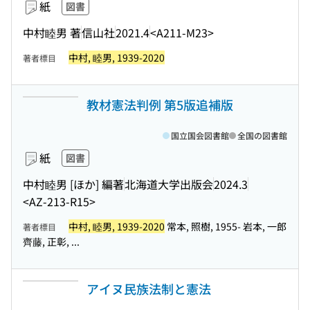
紙
図書
中村睦男 著
信山社
2021.4
<A211-M23>
中村, 睦男, 1939-2020
著者標目
教材憲法判例 第5版追補版
国立国会図書館
全国の図書館
紙
図書
中村睦男 [ほか] 編著
北海道大学出版会
2024.3
<AZ-213-R15>
中村, 睦男, 1939-2020
常本, 照樹, 1955- 岩本, 一郎
著者標目
齊藤, 正彰, ...
アイヌ民族法制と憲法