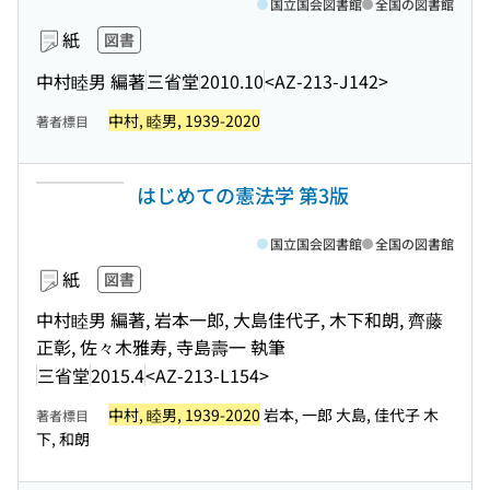
国立国会図書館
全国の図書館
紙
図書
中村睦男 編著
三省堂
2010.10
<AZ-213-J142>
中村, 睦男, 1939-2020
著者標目
はじめての憲法学 第3版
国立国会図書館
全国の図書館
紙
図書
中村睦男 編著, 岩本一郎, 大島佳代子, 木下和朗, 齊藤
正彰, 佐々木雅寿, 寺島壽一 執筆
三省堂
2015.4
<AZ-213-L154>
中村, 睦男, 1939-2020
岩本, 一郎 大島, 佳代子 木
著者標目
下, 和朗