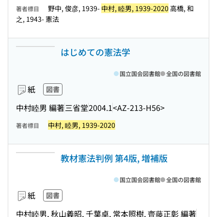
野中, 俊彦, 1939-
中村, 睦男, 1939-2020
高橋, 和
著者標目
之, 1943- 憲法
はじめての憲法学
国立国会図書館
全国の図書館
紙
図書
中村睦男 編著
三省堂
2004.1
<AZ-213-H56>
中村, 睦男, 1939-2020
著者標目
教材憲法判例 第4版, 増補版
国立国会図書館
全国の図書館
紙
図書
中村睦男, 秋山義昭, 千葉卓, 常本照樹, 齊藤正彰 編著