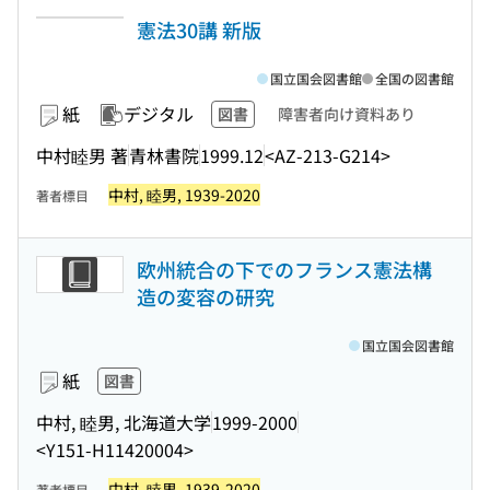
憲法30講 新版
国立国会図書館
全国の図書館
紙
デジタル
図書
障害者向け資料あり
中村睦男 著
青林書院
1999.12
<AZ-213-G214>
中村, 睦男, 1939-2020
著者標目
欧州統合の下でのフランス憲法構
造の変容の研究
国立国会図書館
紙
図書
中村, 睦男, 北海道大学
1999-2000
<Y151-H11420004>
中村, 睦男, 1939-2020
著者標目