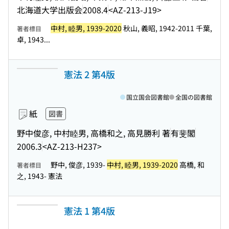
北海道大学出版会
2008.4
<AZ-213-J19>
中村, 睦男, 1939-2020
秋山, 義昭, 1942-2011 千葉,
著者標目
卓, 1943...
憲法 2 第4版
国立国会図書館
全国の図書館
紙
図書
野中俊彦, 中村睦男, 高橋和之, 高見勝利 著
有斐閣
2006.3
<AZ-213-H237>
野中, 俊彦, 1939-
中村, 睦男, 1939-2020
高橋, 和
著者標目
之, 1943- 憲法
憲法 1 第4版