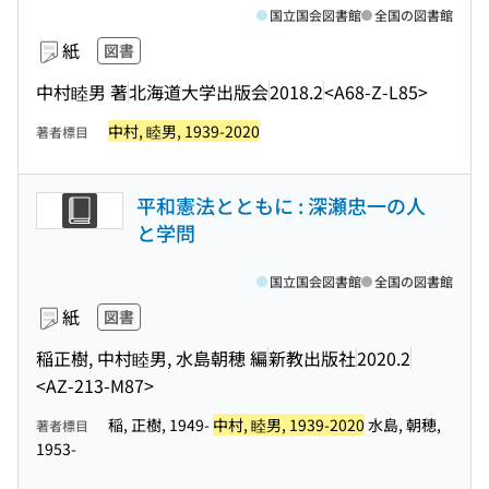
国立国会図書館
全国の図書館
紙
図書
中村睦男 著
北海道大学出版会
2018.2
<A68-Z-L85>
中村, 睦男, 1939-2020
著者標目
平和憲法とともに : 深瀬忠一の人
と学問
国立国会図書館
全国の図書館
紙
図書
稲正樹, 中村睦男, 水島朝穂 編
新教出版社
2020.2
<AZ-213-M87>
稲, 正樹, 1949-
中村, 睦男, 1939-2020
水島, 朝穂,
著者標目
1953-