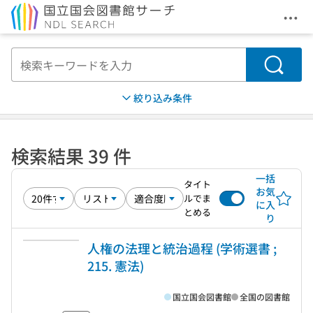
メニ
本文へ移動
検索
絞り込み条件
検索結果 39 件
一括
タイト
お気
ルでま
に入
とめる
り
人権の法理と統治過程 (学術選書 ;
215. 憲法)
国立国会図書館
全国の図書館