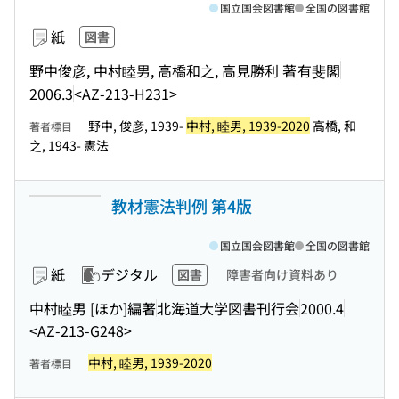
国立国会図書館
全国の図書館
紙
図書
野中俊彦, 中村睦男, 高橋和之, 高見勝利 著
有斐閣
2006.3
<AZ-213-H231>
野中, 俊彦, 1939-
中村, 睦男, 1939-2020
高橋, 和
著者標目
之, 1943- 憲法
教材憲法判例 第4版
国立国会図書館
全国の図書館
紙
デジタル
図書
障害者向け資料あり
中村睦男 [ほか]編著
北海道大学図書刊行会
2000.4
<AZ-213-G248>
中村, 睦男, 1939-2020
著者標目