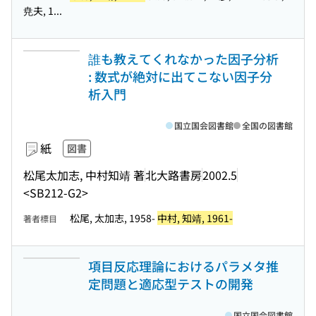
尭夫, 1...
誰も教えてくれなかった因子分析
: 数式が絶対に出てこない因子分
析入門
国立国会図書館
全国の図書館
紙
図書
松尾太加志, 中村知靖 著
北大路書房
2002.5
<SB212-G2>
松尾, 太加志, 1958-
中村, 知靖, 1961-
著者標目
項目反応理論におけるパラメタ推
定問題と適応型テストの開発
国立国会図書館