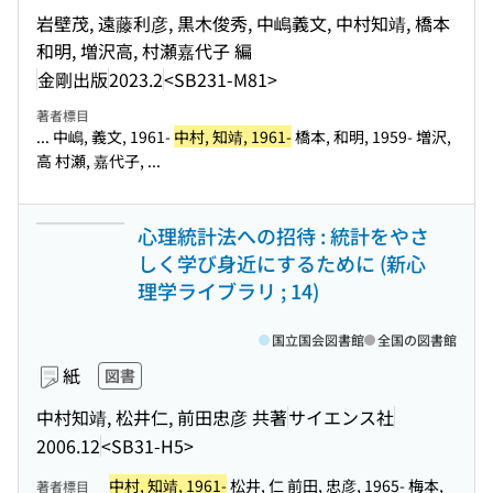
岩壁茂, 遠藤利彦, 黒木俊秀, 中嶋義文, 中村知靖, 橋本
和明, 増沢高, 村瀬嘉代子 編
金剛出版
2023.2
<SB231-M81>
著者標目
... 中嶋, 義文, 1961-
中村, 知靖, 1961-
橋本, 和明, 1959- 増沢,
高 村瀬, 嘉代子, ...
心理統計法への招待 : 統計をやさ
しく学び身近にするために (新心
理学ライブラリ ; 14)
国立国会図書館
全国の図書館
紙
図書
中村知靖, 松井仁, 前田忠彦 共著
サイエンス社
2006.12
<SB31-H5>
中村, 知靖, 1961-
松井, 仁 前田, 忠彦, 1965- 梅本,
著者標目