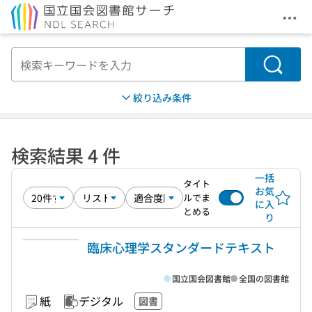
メニ
本文へ移動
検索
絞り込み条件
検索結果 4 件
一括
タイト
お気
ルでま
に入
とめる
り
臨床心理学スタンダードテキスト
国立国会図書館
全国の図書館
紙
デジタル
図書