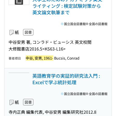
ライティング : 検定試験対策から
英文論文執筆まで
国立国会図書館
全国の図書館
紙
図書
中谷安男 著, コンラド・ビューシス 英文校閲
大修館書店
2016.5
<KS63-L16>
中谷, 安男, 1961-
Bucsis, Conrad
著者標目
英語教育学の実証的研究法入門 :
Excelで学ぶ統計処理
国立国会図書館
全国の図書館
紙
図書
寺内正典 編集代表, 中谷安男 編集
研究社
2012.8