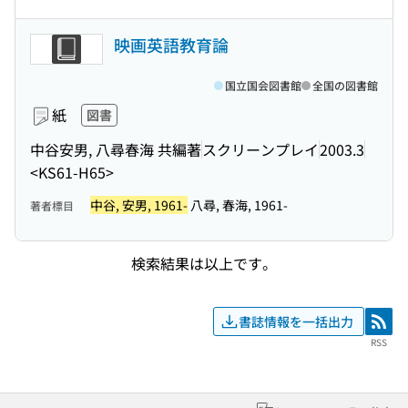
映画英語教育論
国立国会図書館
全国の図書館
紙
図書
中谷安男, 八尋春海 共編著
スクリーンプレイ
2003.3
<KS61-H65>
中谷, 安男, 1961-
八尋, 春海, 1961-
著者標目
検索結果は以上です。
書誌情報を一括出力
RSS
RSS