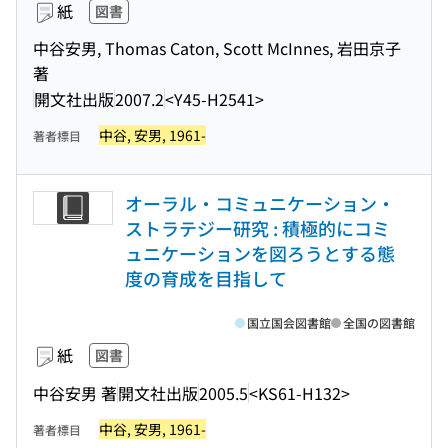
紙
図書
中谷安男, Thomas Caton, Scott McInnes, 岩田京子
著
開文社出版
2007.2
<Y45-H2541>
中谷, 安男, 1961-
著者標目
オーラル・コミュニケーション・
ストラテジー研究 : 積極的にコミ
ュニケーションを図ろうとする態
度の育成を目指して
国立国会図書館
全国の図書館
紙
図書
中谷安男 著
開文社出版
2005.5
<KS61-H132>
中谷, 安男, 1961-
著者標目