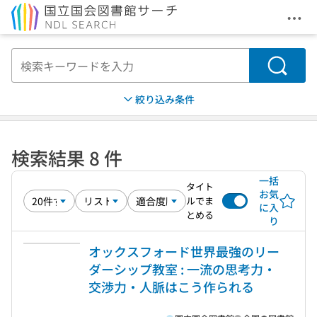
メニ
本文へ移動
検索
絞り込み条件
検索結果 8 件
一括
タイト
お気
ルでま
に入
とめる
り
オックスフォード世界最強のリー
ダーシップ教室 : 一流の思考力・
交渉力・人脈はこう作られる