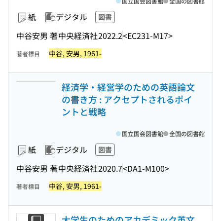
国立国会図書館
全国の図書館
紙
デジタル
図書
中谷安男 著
中央経済社
2022.2
<EC231-M17>
中谷, 安男, 1961-
著者標目
経済学・経営学のための英語論文
の書き方 : アクセプトされるポイ
ントと戦略
国立国会図書館
全国の図書館
紙
デジタル
図書
中谷安男 著
中央経済社
2020.7
<DA1-M100>
中谷, 安男, 1961-
著者標目
大学生のためのアカデミック英文