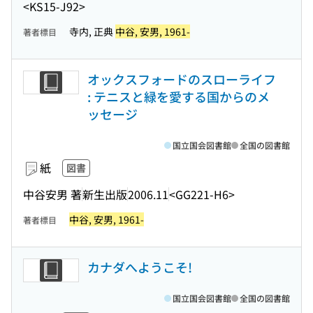
<KS15-J92>
寺内, 正典
中谷, 安男, 1961-
著者標目
オックスフォードのスローライフ
: テニスと緑を愛する国からのメ
ッセージ
国立国会図書館
全国の図書館
紙
図書
中谷安男 著
新生出版
2006.11
<GG221-H6>
中谷, 安男, 1961-
著者標目
カナダへようこそ!
国立国会図書館
全国の図書館