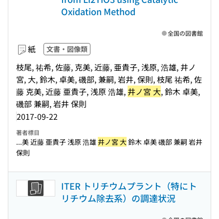
Oxidation Method
全国の図書館
紙
文書・図像類
枝尾, 祐希, 佐藤, 克美, 近藤, 亜貴子, 浅原, 浩雄, 井ノ
宮, 大, 鈴木, 卓美, 磯部, 兼嗣, 岩井, 保則, 枝尾 祐希, 佐
藤 克美, 近藤 亜貴子, 浅原 浩雄,
井ノ宮 大
, 鈴木 卓美,
磯部 兼嗣, 岩井 保則
2017-09-22
著者標目
...美 近藤 亜貴子 浅原 浩雄
井ノ宮 大
鈴木 卓美 磯部 兼嗣 岩井
保則
ITER トリチウムプラント（特にト
リチウム除去系）の調達状況