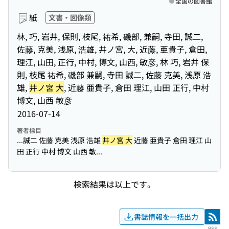
全国の図書館
紙
文書・図像類
林, 巧, 岩井, 保則, 枝尾, 祐希, 磯部, 兼嗣, 寺田, 誠二,
佐藤, 克美, 浅原, 浩雄, 井ノ宮, 大, 近藤, 亜貴子, 倉田,
理江, 山田, 正行, 中村, 博文, 山西, 敏彦, 林 巧, 岩井 保
則, 枝尾 祐希, 磯部 兼嗣, 寺田 誠二, 佐藤 克美, 浅原 浩
雄,
井ノ宮 大
, 近藤 亜貴子, 倉田 理江, 山田 正行, 中村
博文, 山西 敏彦
2016-07-14
著者標目
...誠二 佐藤 克美 浅原 浩雄
井ノ宮 大
近藤 亜貴子 倉田 理江 山
田 正行 中村 博文 山西 敏...
検索結果は以上です。
書誌情報を一括出力
RSS
RSS