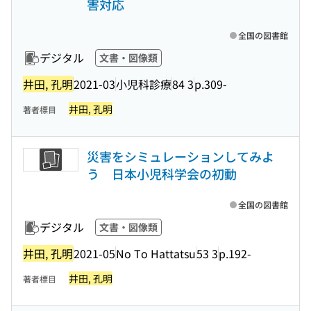
害対応
全国の図書館
デジタル
文書・図像類
井田, 孔明
2021-03
小児科診療
84 3
p.309-
井田, 孔明
著者標目
災害をシミュレーションしてみよ
う 日本小児科学会の初動
全国の図書館
デジタル
文書・図像類
井田, 孔明
2021-05
No To Hattatsu
53 3
p.192-
井田, 孔明
著者標目