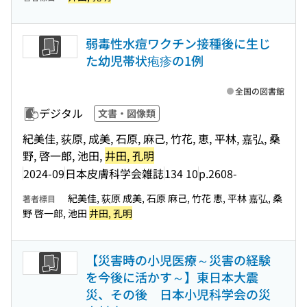
弱毒性水痘ワクチン接種後に生じ
た幼児帯状疱疹の1例
全国の図書館
デジタル
文書・図像類
紀美佳, 荻原, 成美, 石原, 麻己, 竹花, 恵, 平林, 嘉弘, 桑
野, 啓一郎, 池田,
井田, 孔明
2024-09
日本皮膚科学会雑誌
134 10
p.2608-
紀美佳, 荻原 成美, 石原 麻己, 竹花 恵, 平林 嘉弘, 桑
著者標目
野 啓一郎, 池田
井田, 孔明
【災害時の小児医療～災害の経験
を今後に活かす～】東日本大震
災、その後 日本小児科学会の災