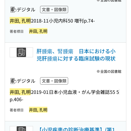
デジタル
文書・図像類
井田, 孔明
2018-11
小児内科
50 増刊
p.74-
井田, 孔明
著者標目
肝腫瘍、腎腫瘍 日本における小
児肝腫瘍に対する臨床試験の現状
全国の図書館
デジタル
文書・図像類
井田, 孔明
2019-01
日本小児血液・がん学会雑誌
55 5
p.406-
井田, 孔明
著者標目
【小児疾患の診断治療基準】(第1