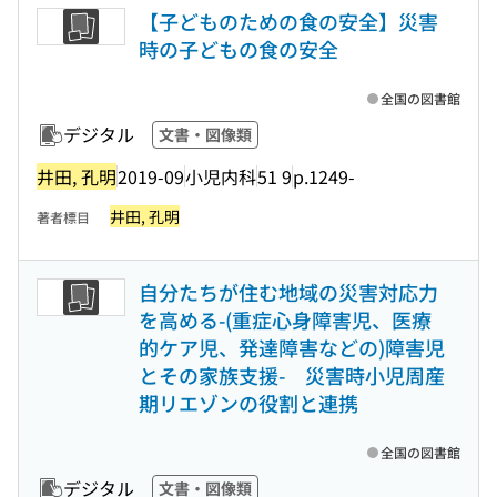
【子どものための食の安全】災害
時の子どもの食の安全
全国の図書館
デジタル
文書・図像類
井田, 孔明
2019-09
小児内科
51 9
p.1249-
井田, 孔明
著者標目
自分たちが住む地域の災害対応力
を高める-(重症心身障害児、医療
的ケア児、発達障害などの)障害児
とその家族支援- 災害時小児周産
期リエゾンの役割と連携
全国の図書館
デジタル
文書・図像類