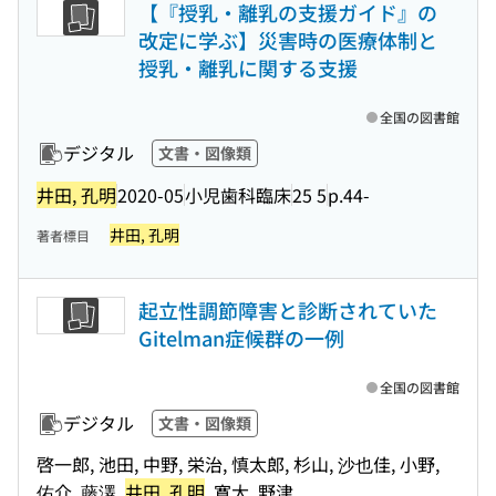
【『授乳・離乳の支援ガイド』の
改定に学ぶ】災害時の医療体制と
授乳・離乳に関する支援
全国の図書館
デジタル
文書・図像類
井田, 孔明
2020-05
小児歯科臨床
25 5
p.44-
井田, 孔明
著者標目
起立性調節障害と診断されていた
Gitelman症候群の一例
全国の図書館
デジタル
文書・図像類
啓一郎, 池田, 中野, 栄治, 慎太郎, 杉山, 沙也佳, 小野,
佑介, 藤澤,
井田, 孔明
, 寛大, 野津