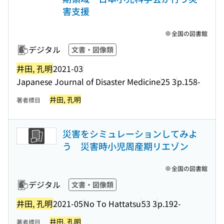
害支援
全国の図書館
デジタル
文書・図像類
井田, 孔明
2021-03
Japanese Journal of Disaster Medicine
25 3
p.158-
井田, 孔明
著者標目
災害をシミュレーションしてみよ
う 災害時小児周産期リエゾン
全国の図書館
デジタル
文書・図像類
井田, 孔明
2021-05
No To Hattatsu
53 3
p.192-
井田, 孔明
著者標目