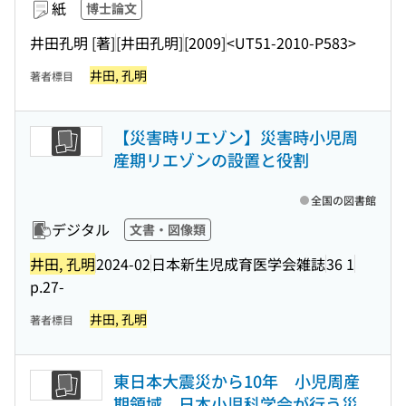
紙
博士論文
井田孔明 [著]
[井田孔明]
[2009]
<UT51-2010-P583>
井田, 孔明
著者標目
【災害時リエゾン】災害時小児周
産期リエゾンの設置と役割
全国の図書館
デジタル
文書・図像類
井田, 孔明
2024-02
日本新生児成育医学会雑誌
36 1
p.27-
井田, 孔明
著者標目
東日本大震災から10年 小児周産
期領域 日本小児科学会が行う災