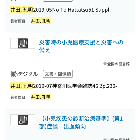
井田, 孔明
2019-05
No To Hattatsu
51 Suppl.
井田, 孔明
著者標目
災害時の小児医療支援と災害への
備え
全国の図書館
デジタル
文書・図像類
井田, 孔明
2019-07
神奈川医学会雑誌
46 2
p.230-
井田, 孔明
著者標目
【小児疾患の診断治療基準】(第1
部)症候 出血傾向
全国の図書館