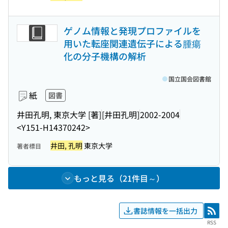
ゲノム情報と発現プロファイルを
用いた転座関連遺伝子による腫瘍
化の分子機構の解析
国立国会図書館
紙
図書
井田孔明, 東京大学 [著]
[井田孔明]
2002-2004
<Y151-H14370242>
井田, 孔明
東京大学
著者標目
もっと見る（21件目～）
書誌情報を一括出力
RSS
RSS