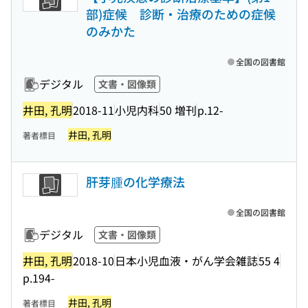
部)症候 診断・治療のための症候
のみかた
全国の図書館
デジタル
文書・図像類
井田, 孔明
2018-11
小児内科
50 増刊
p.12-
井田, 孔明
著者標目
肝芽腫の化学療法
全国の図書館
デジタル
文書・図像類
井田, 孔明
2018-10
日本小児血液・がん学会雑誌
55 4
p.194-
井田, 孔明
著者標目