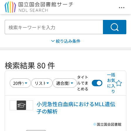
メニ
本文へ移動
検索
絞り込み条件
検索結果 80 件
一括
タイト
お気
ルでま
に入
とめる
り
小児急性白血病におけるMLL遺伝
子の解析
国立国会図書館