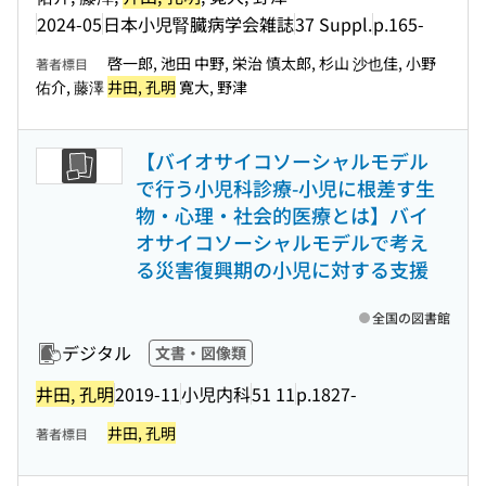
2024-05
日本小児腎臓病学会雑誌
37 Suppl.
p.165-
啓一郎, 池田 中野, 栄治 慎太郎, 杉山 沙也佳, 小野
著者標目
佑介, 藤澤
井田, 孔明
寛大, 野津
【バイオサイコソーシャルモデル
で行う小児科診療-小児に根差す生
物・心理・社会的医療とは】バイ
オサイコソーシャルモデルで考え
る災害復興期の小児に対する支援
全国の図書館
デジタル
文書・図像類
井田, 孔明
2019-11
小児内科
51 11
p.1827-
井田, 孔明
著者標目