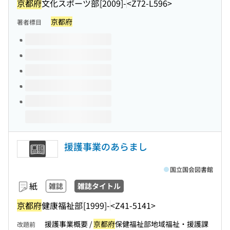
京都府
文化スポーツ部
[2009]-
<Z72-L596>
京都府
著者標目
このタイトルの巻号
援護事業のあらまし
国立国会図書館
紙
雑誌
雑誌タイトル
京都府
健康福祉部
[1999]-
<Z41-5141>
援護事業概要 /
京都府
保健福祉部地域福祉・援護課
改題前