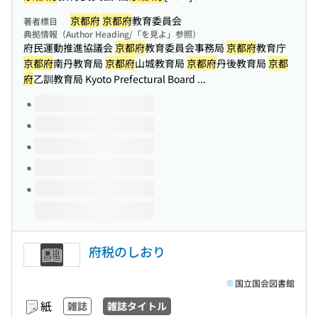
京都府
京都府
教育委員会
著者標目
典拠情報（Author Heading/「を見よ」参照）
府民運動推進協議会
京都府
教育委員会事務局
京都府
教育庁
京都府
南丹教育局
京都府
山城教育局
京都府
丹後教育局
京都
府
乙訓教育局 Kyoto Prefectural Board ...
このタイトルの巻号
府税のしおり
国立国会図書館
紙
雑誌
雑誌タイトル