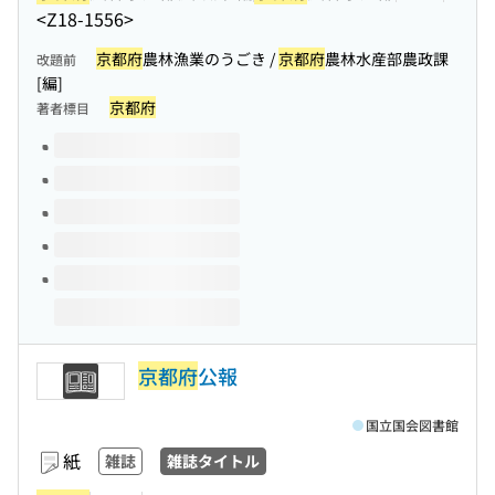
<Z18-1556>
京都府
農林漁業のうごき /
京都府
農林水産部農政課
改題前
[編]
京都府
著者標目
このタイトルの巻号
京都府
公報
国立国会図書館
紙
雑誌
雑誌タイトル