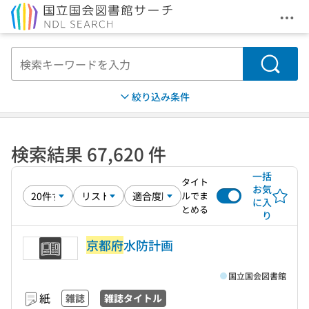
メニ
本文へ移動
検索
絞り込み条件
検索結果 67,620 件
一括
タイト
お気
ルでま
に入
とめる
り
京都府
水防計画
国立国会図書館
紙
雑誌
雑誌タイトル