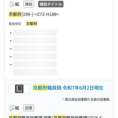
紙
雑誌
雑誌タイトル
京都府
[199-]-
<Z72-H188>
京都府
著者標目
このタイトルの巻号
京都府
職員録 令和7年6月2日現在
国立国会図書館
全国の図書館
紙
図書
京都府
職員総務課 編集
[
京都府
職員総務課]
2025.6