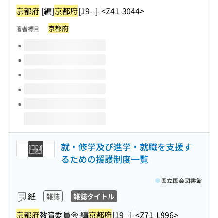
京都府
[編]
京都府
[19--]-
<Z41-3044>
京都府
著者標目
このタイトルの巻号
就・修学及び進学・就職を支援す
るための援護制度一覧
国立国会図書館
紙
雑誌
雑誌タイトル
京都府
教育委員会 編
京都府
[19--]-
<Z71-L996>