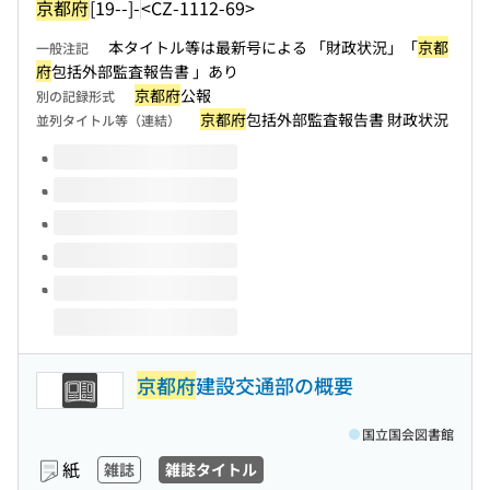
京都府
[19--]-
<CZ-1112-69>
本タイトル等は最新号による 「財政状況」「
京都
一般注記
府
包括外部監査報告書 」あり
京都府
公報
別の記録形式
京都府
包括外部監査報告書 財政状況
並列タイトル等（連結）
このタイトルの巻号
京都府
建設交通部の概要
国立国会図書館
紙
雑誌
雑誌タイトル