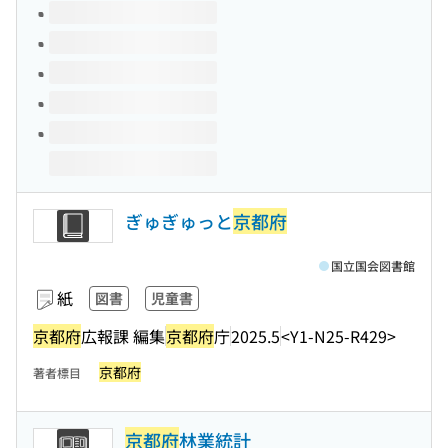
このタイトルの巻号
ぎゅぎゅっと
京都府
国立国会図書館
紙
図書
児童書
京都府
広報課 編集
京都府
庁
2025.5
<Y1-N25-R429>
京都府
著者標目
京都府
林業統計