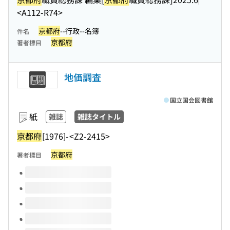
<A112-R74>
京都府
--行政--名簿
件名
京都府
著者標目
地価調査
国立国会図書館
紙
雑誌
雑誌タイトル
京都府
[1976]-
<Z2-2415>
京都府
著者標目
このタイトルの巻号