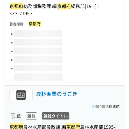
京都府
総務部税務課 編
京都府
総務部
[19--]-
<Z3-2195>
京都府
著者標目
このタイトルの巻号
農林漁業のうごき
国立国会図書館
紙
雑誌
雑誌タイトル
京都府
農林水産部農政課 編
京都府
農林水産部
1995-