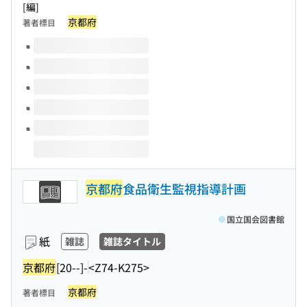
[編]
京都府
著者標目
このタイトルの巻号
京都府
食品衛生監視指導計画
国立国会図書館
紙
雑誌
雑誌タイトル
京都府
[20--]-
<Z74-K275>
京都府
著者標目