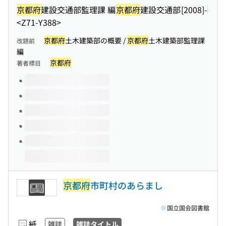
京都府
建設交通部監理課 編
京都府
建設交通部
[2008]-
<Z71-Y388>
京都府
土木建築部の概要 /
京都府
土木建築部監理課
改題前
編
京都府
著者標目
このタイトルの巻号
京都府
市町村のあらまし
国立国会図書館
紙
雑誌
雑誌タイトル