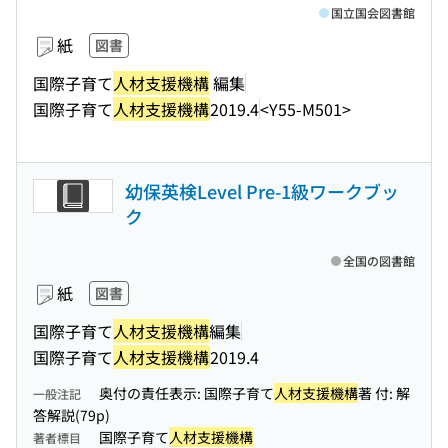
国立国会図書館
紙
図書
国際子育て
人材支援機構
編集
国際子育て
人材支援機構
2019.4
<Y55-M501>
幼保英検Level Pre-1級ワークブッ
ク
全国の図書館
紙
図書
国際子育て
人材支援機構
編集
国際子育て
人材支援機構
2019.4
奥付の責任表示: 国際子育て
人材支援機構
著 付: 解
一般注記
答解説(79p)
国際子育て
人材支援機構
著者標目