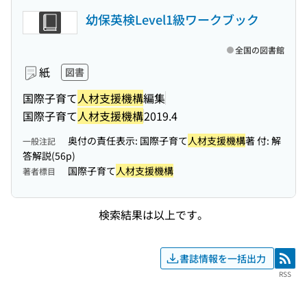
幼保英検Level1級ワークブック
全国の図書館
紙
図書
国際子育て
人材支援機構
編集
国際子育て
人材支援機構
2019.4
奥付の責任表示: 国際子育て
人材支援機構
著 付: 解
一般注記
答解説(56p)
国際子育て
人材支援機構
著者標目
検索結果は以上です。
書誌情報を一括出力
RSS
RSS