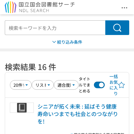
メニ
本文へ移動
検索
絞り込み条件
検索結果 16 件
一括
タイト
お気
ルでま
に入
とめる
り
シニアが拓く未来 : 延ばそう健康
寿命いつまでも社会とのつながり
を!