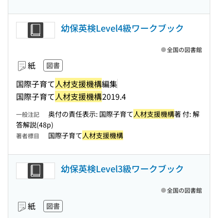
幼保英検Level4級ワークブック
全国の図書館
紙
図書
国際子育て
人材支援機構
編集
国際子育て
人材支援機構
2019.4
奥付の責任表示: 国際子育て
人材支援機構
著 付: 解
一般注記
答解説(48p)
国際子育て
人材支援機構
著者標目
幼保英検Level3級ワークブック
全国の図書館
紙
図書