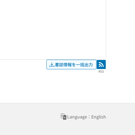
書誌情報を一括出力
RSS
RSS
Language：English