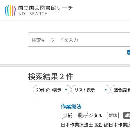
本文へ移動
検索結果 2 件
作業療法
紙
デジタル
雑誌
雑
日本作業療法士協会 編
日本作業