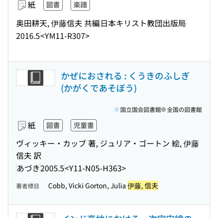
紙
図書
楽譜
奥田耕天, 伊藤信夫 共編
日本キリスト教団出版局
2016.5
<YM11-R307>
かぜにおされる : くうきのふしぎ
(かがくであそぼう)
国立国会図書館
全国の図書館
紙
図書
児童書
ヴィッキー・カッブ 著, ジュリア・ゴートン 絵, 伊藤
信夫 訳
あづき
2005.5
<Y11-N05-H363>
Cobb, Vicki Gorton, Julia
伊藤, 信夫
著者標目