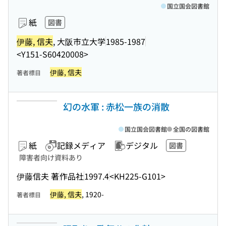
国立国会図書館
紙
図書
伊藤, 信夫
, 大阪市立大学
1985-1987
<Y151-S60420008>
伊藤, 信夫
著者標目
幻の水軍 : 赤松一族の消散
国立国会図書館
全国の図書館
紙
記録メディア
デジタル
図書
障害者向け資料あり
伊藤信夫 著
作品社
1997.4
<KH225-G101>
伊藤, 信夫
, 1920-
著者標目