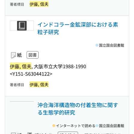
伊藤, 信夫
著者標目
インドコラー金鉱深部における素
粒子研究
国立国会図書館
紙
図書
伊藤, 信夫
, 大阪市立大学
1988-1990
<Y151-S63044122>
伊藤, 信夫
著者標目
沖合海洋構造物の付着生物に関す
る生態学的研究
インターネットで読める
国立国会図書館