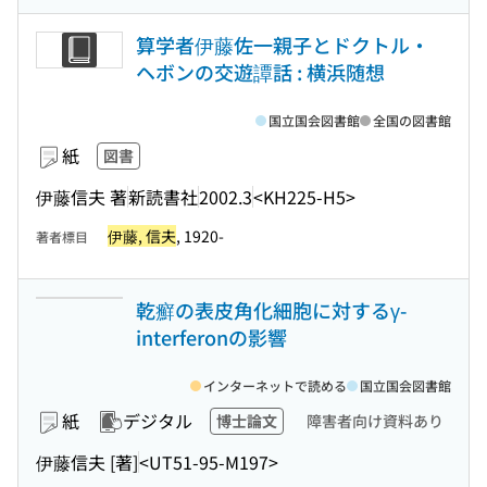
算学者伊藤佐一親子とドクトル・
ヘボンの交遊譚話 : 横浜随想
国立国会図書館
全国の図書館
紙
図書
伊藤信夫 著
新読書社
2002.3
<KH225-H5>
伊藤, 信夫
, 1920-
著者標目
乾癬の表皮角化細胞に対するγ-
interferonの影響
インターネットで読める
国立国会図書館
紙
デジタル
博士論文
障害者向け資料あり
伊藤信夫 [著]
<UT51-95-M197>