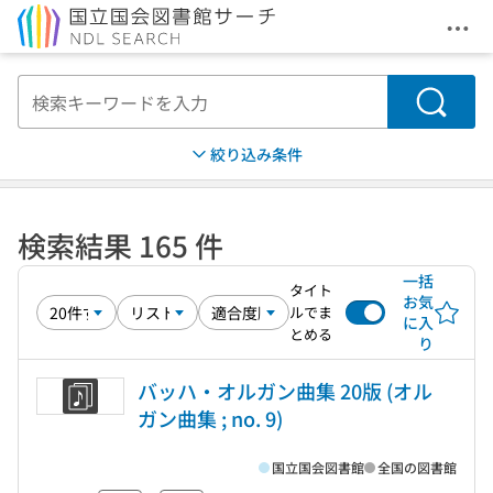
メニ
本文へ移動
検索
絞り込み条件
検索結果 165 件
一括
タイト
お気
ルでま
に入
とめる
り
バッハ・オルガン曲集 20版 (オル
ガン曲集 ; no. 9)
国立国会図書館
全国の図書館