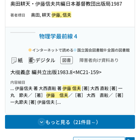
奥田耕天・伊藤信夫共編
日本基督教団出版局
1987
奥田, 耕天
伊藤, 信夫
著者標目
物理学最前線 4
インターネットで読める
国立国会図書館
全国の図書館
紙
デジタル
図書
障害者向け資料あり
大槻義彦 編
共立出版
1983.8
<MC21-159>
内容細目
... 伊藤信夫 著 大西直毅 著
伊藤 信夫
[著] 大西 直毅 [著] 一
丸 節夫／［著］
伊藤 信夫
／［著］ 大西 直毅／［著］
一丸節夫 [著] 伊藤信夫 [...
もっと見る（21件目～）