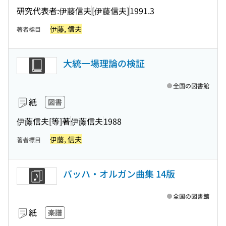
研究代表者:伊藤信夫
[伊藤信夫]
1991.3
伊藤, 信夫
著者標目
大統一場理論の検証
全国の図書館
紙
図書
伊藤信夫[等]著
伊藤信夫
1988
伊藤, 信夫
著者標目
バッハ・オルガン曲集 14版
全国の図書館
紙
楽譜