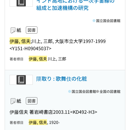
インド高地における一次宇宙線の
組成と加速機構の研究
国立国会図書館
紙
図書
伊藤, 信夫
;川上, 三郎, 大阪市立大学
1997-1999
<Y151-H09045037>
伊藤, 信夫
川上, 三郎
著者標目
隈取り : 歌舞伎の化粧
国立国会図書館
全国の図書館
紙
図書
伊藤信夫 著
岩崎書店
2003.11
<KD492-H3>
伊藤, 信夫
, 1920-
著者標目