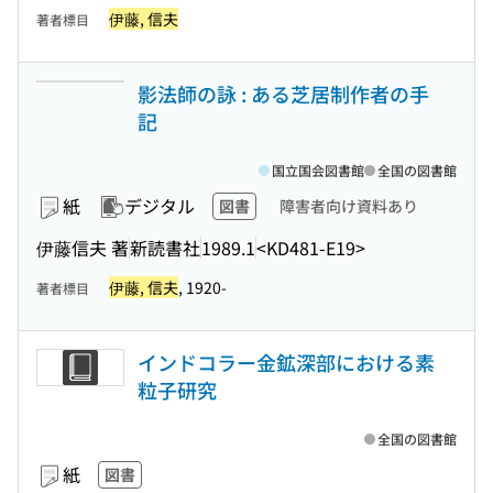
伊藤, 信夫
著者標目
影法師の詠 : ある芝居制作者の手
記
国立国会図書館
全国の図書館
紙
デジタル
図書
障害者向け資料あり
伊藤信夫 著
新読書社
1989.1
<KD481-E19>
伊藤, 信夫
, 1920-
著者標目
インドコラー金鉱深部における素
粒子研究
全国の図書館
紙
図書