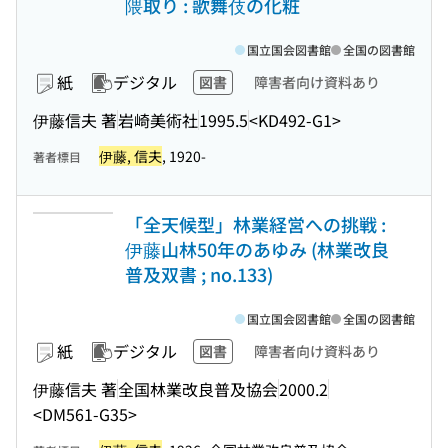
隈取り : 歌舞伎の化粧
国立国会図書館
全国の図書館
紙
デジタル
図書
障害者向け資料あり
伊藤信夫 著
岩崎美術社
1995.5
<KD492-G1>
伊藤, 信夫
, 1920-
著者標目
「全天候型」林業経営への挑戦 :
伊藤山林50年のあゆみ (林業改良
普及双書 ; no.133)
国立国会図書館
全国の図書館
紙
デジタル
図書
障害者向け資料あり
伊藤信夫 著
全国林業改良普及協会
2000.2
<DM561-G35>