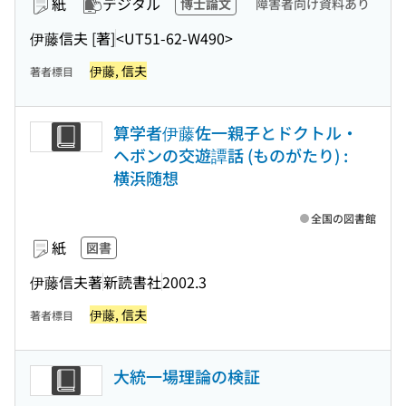
紙
デジタル
博士論文
障害者向け資料あり
伊藤信夫 [著]
<UT51-62-W490>
伊藤, 信夫
著者標目
算学者伊藤佐一親子とドクトル・
ヘボンの交遊譚話 (ものがたり) :
横浜随想
全国の図書館
紙
図書
伊藤信夫著
新読書社
2002.3
伊藤, 信夫
著者標目
大統一場理論の検証