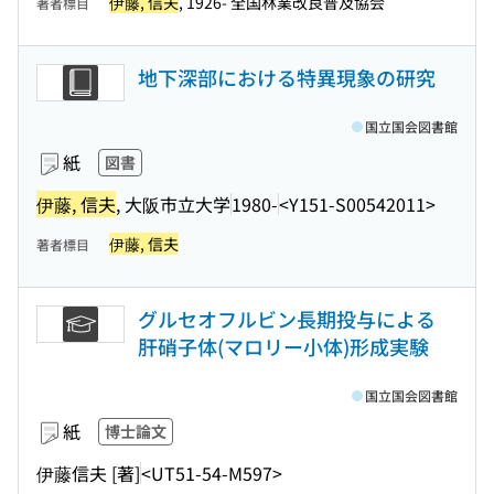
伊藤, 信夫
, 1926- 全国林業改良普及協会
著者標目
地下深部における特異現象の研究
国立国会図書館
紙
図書
伊藤, 信夫
, 大阪市立大学
1980-
<Y151-S00542011>
伊藤, 信夫
著者標目
グルセオフルビン長期投与による
肝硝子体(マロリー小体)形成実験
国立国会図書館
紙
博士論文
伊藤信夫 [著]
<UT51-54-M597>