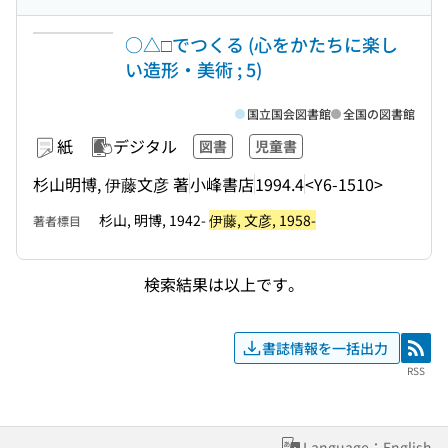
○△□でつくる (心をかたちに楽し
い造形・美術 ; 5)
国立国会図書館
全国の図書館
紙
デジタル
図書
児童書
杉山明博, 伊藤文彦 著
小峰書店
1994.4
<Y6-1510>
杉山, 明博, 1942-
伊藤, 文彦, 1958-
著者標目
検索結果は以上です。
書誌情報を一括出力
RSS
RSS
Language：English