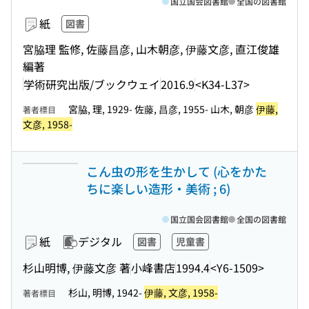
国立国会図書館
全国の図書館
紙
図書
宮脇理 監修, 佐藤昌彦, 山木朝彦, 伊藤文彦, 直江俊雄
編著
学術研究出版/ブックウェイ
2016.9
<K34-L37>
宮脇, 理, 1929- 佐藤, 昌彦, 1955- 山木, 朝彦
伊藤,
著者標目
文彦, 1958-
こん虫の形を生かして (心をかた
ちに楽しい造形・美術 ; 6)
国立国会図書館
全国の図書館
紙
デジタル
図書
児童書
杉山明博, 伊藤文彦 著
小峰書店
1994.4
<Y6-1509>
杉山, 明博, 1942-
伊藤, 文彦, 1958-
著者標目