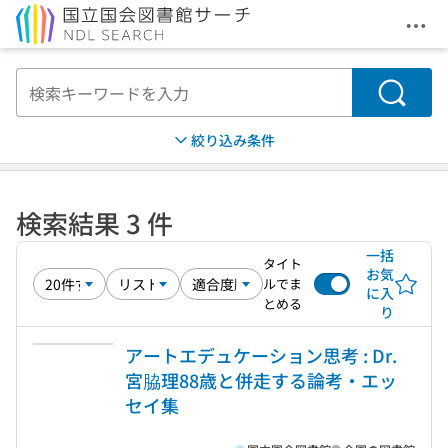
メニ
本文へ移動
検索
絞り込み条件
検索結果 3 件
一括
タイト
お気
ルでま
に入
とめる
り
アートエデュケーション思考 : Dr.
宮脇理88歳と併走する論考・エッ
セイ集