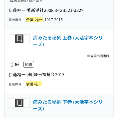
障害者向け資料あり
伊藤桂一 著
新潮社
2008.8
<GB521-J32>
伊藤, 桂一
, 1917-2016
著者標目
病みたる秘剣 上巻 (大活字本シリ
ーズ)
全国の図書館
紙
図書
伊藤桂一 [著]
埼玉福祉会
2013
伊藤 桂一
著者標目
病みたる秘剣 下巻 (大活字本シリ
ーズ)