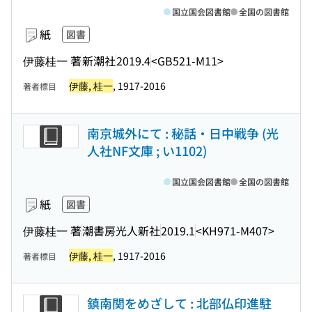
国立国会図書館
全国の図書館
紙
図書
伊藤桂一 著
新潮社
2019.4
<GB521-M11>
伊藤, 桂一
, 1917-2016
著者標目
南京城外にて : 秘話・日中戦争 (光
人社NF文庫 ; い1102)
国立国会図書館
全国の図書館
紙
図書
伊藤桂一 著
潮書房光人新社
2019.1
<KH971-M407>
伊藤, 桂一
, 1917-2016
著者標目
鎮南関をめざして : 北部仏印進駐