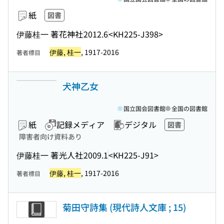
紙
図書
伊藤桂一 著
花神社
2012.6
<KH225-J398>
伊藤, 桂一
, 1917-2016
著者標目
犬神乙女
国立国会図書館
全国の図書館
紙
記録メディア
デジタル
図書
障害者向け資料あり
伊藤桂一 著
光人社
2009.1
<KH225-J91>
伊藤, 桂一
, 1917-2016
著者標目
菊田守詩集 (現代詩人文庫 ; 15)