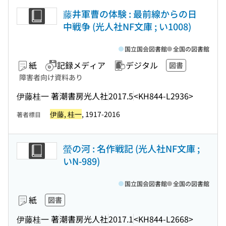
藤井軍曹の体験 : 最前線からの日
中戦争 (光人社NF文庫 ; い1008)
国立国会図書館
全国の図書館
紙
記録メディア
デジタル
図書
障害者向け資料あり
伊藤桂一 著
潮書房光人社
2017.5
<KH844-L2936>
伊藤, 桂一
, 1917-2016
著者標目
螢の河 : 名作戦記 (光人社NF文庫 ;
いN-989)
国立国会図書館
全国の図書館
紙
図書
伊藤桂一 著
潮書房光人社
2017.1
<KH844-L2668>