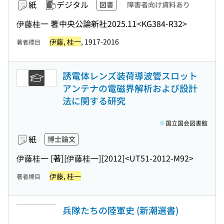
紙
デジタル
図書
障害者向け資料あり
伊藤桂一 著
中央公論新社
2025.11
<KG384-R32>
伊藤, 桂一
, 1917-2016
著者標目
誘電体レンズ装荷導波管スロット
アンテナの電磁界解析および設計
法に関する研究
国立国会図書館
紙
博士論文
伊藤桂一 [著]
[伊藤桂一]
[2012]
<UT51-2012-M92>
伊藤, 桂一
著者標目
兵隊たちの陸軍史 (新潮選書)