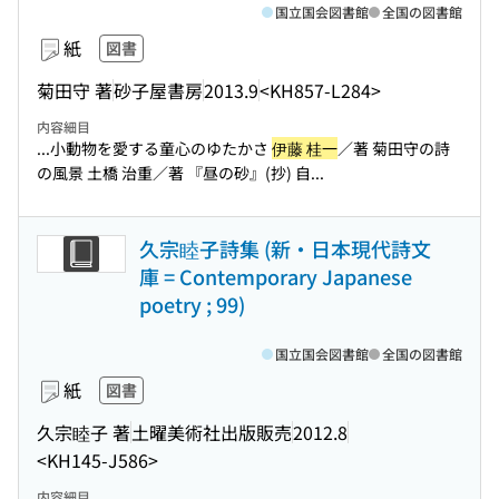
国立国会図書館
全国の図書館
紙
図書
菊田守 著
砂子屋書房
2013.9
<KH857-L284>
内容細目
...小動物を愛する童心のゆたかさ
伊藤 桂一
／著 菊田守の詩
の風景 土橋 治重／著 『昼の砂』(抄) 自...
久宗睦子詩集 (新・日本現代詩文
庫 = Contemporary Japanese
poetry ; 99)
国立国会図書館
全国の図書館
紙
図書
久宗睦子 著
土曜美術社出版販売
2012.8
<KH145-J586>
内容細目