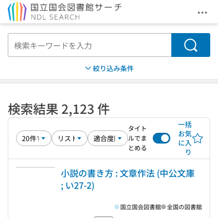
メニ
本文へ移動
検索
絞り込み条件
検索結果 2,123 件
一括
タイト
お気
ルでま
に入
とめる
り
小説の書き方 : 文章作法 (中公文庫
; い27-2)
国立国会図書館
全国の図書館