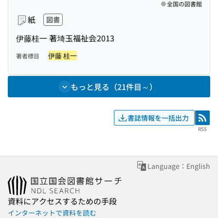
全国の図書館
紙
図書
伊藤桂一 著
埼玉福祉会
2013
伊藤 桂一
著者標目
もっと見る（21件目～）
書誌情報を一括出力
RSS
RSS
Language：English
資料にアクセスするための手段
インターネットで資料を読む