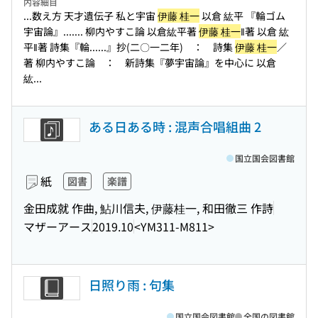
内容細目
...数え方 天才遺伝子 私と宇宙
伊藤 桂一
以倉 紘平 『輪ゴム
宇宙論』...
.... 柳内やすこ論 以倉紘平著
伊藤 桂一
‖著 以倉 紘
平‖著 詩集『輪...
...』抄(二〇一二年) ： 詩集
伊藤 桂一
／
著 柳内やすこ論 ： 新詩集『夢宇宙論』を中心に 以倉
紘...
ある日ある時 : 混声合唱組曲 2
国立国会図書館
紙
図書
楽譜
金田成就 作曲, 鮎川信夫, 伊藤桂一, 和田徹三 作詩
マザーアース
2019.10
<YM311-M811>
日照り雨 : 句集
国立国会図書館
全国の図書館