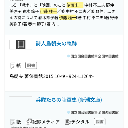
...る 「戦争」と「映画」のこと
伊藤 桂一
中村 不二夫 野仲
美弥子 春木 節子
伊藤 桂一
／著 中村 不二夫／著 野仲 ...
...さ
んの詩について 春木節子著
伊藤 桂一
‖著 中村 不二夫‖著 野仲
美弥子‖著 春木 節子‖著 内...
詩人島朝夫の軌跡
国立国会図書館
全国の図書館
紙
図書
島朝夫 著
悠書館
2015.10
<KH924-L1264>
兵隊たちの陸軍史 (新潮文庫)
国立国会図書館
全国の図書館
紙
記録メディア
デジタル
図書