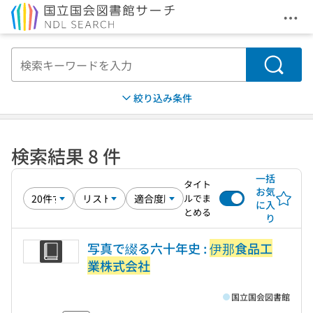
メニ
本文へ移動
検索
絞り込み条件
検索結果 8 件
一括
タイト
お気
ルでま
に入
とめる
り
写真で綴る六十年史 :
伊那食品工
業株式会社
国立国会図書館