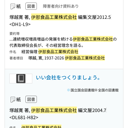
紙
図書
障害者向け資料あり
塚越寛 著,
伊那食品工業株式会社
編集
文屋
2012.5
<DH1-L9>
要約等
...連続増収増員増益の発展を続ける
伊那食品工業株式会社
の
代表取締役会長が、その経営理念を語る。
経営倫理
伊那食品工業株式会社
件名
塚越, 寛, 1937-2026
伊那食品工業株式会社
著者標目
いい会社をつくりましょう。
国立国会図書館
全国の図書館
紙
図書
塚越寛 著,
伊那食品工業株式会社
編
文屋
2004.7
<DL681-H82>
伊那食品工業株式会社
件名