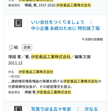
塚越, 寛, 1937-2026
伊那食品工業株式会社
著者標目
いい会社をつくりましょう ：
中小企業 永続のために 特別装丁版
全国の図書館
紙
図書
塚越 寛／著,
伊那食品工業株式会社
／編集
文屋
2011.12
伊那食品工業株式会社
件名
一般注記
...連続増収増員増益の発展を続ける
伊那食品工業株式会社
の
代表取締役会長が、その経営理念を語る。
塚越 寛
伊那食品工業株式会社
著者標目
写真で綴る五十年史 ： 次なる