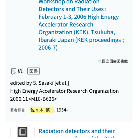
Workshop on Radiation
Detectors and Their Uses :
February 1-3, 2006 High Energy
Accelerator Research
Organization (KEK), Tsukuba,
Ibaraki Japan (KEK proceedings ;
2006-7)
国立国会図書館
紙
図書
edited by S. Sasaki [et al.]
High Energy Accelerator Research Organization
2006.11
<M18-B626>
佐々木, 慎一
, 1954-
著者標目
Radiation detectors and their