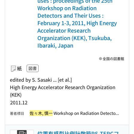
uses : proceedings of the 25th
Workshop on Radiation
Detectors and Their Uses :
February 1-3, 2011, High Energy
Accelerator Research
Organization (KEK), Tsukuba,
Ibaraki, Japan
全国の図書館
紙
図書
edited by S. Sasaki ... [et al.]
High Energy Accelerator Research Organization
(KEK)
2011.12
佐々木, 慎一
Workshop on Radiation Detecto...
著者標目
位置有感型比例計数箱PS-TEPCフ