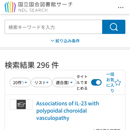
メニ
本文へ移動
検索
絞り込み条件
検索結果 296 件
一括
タイト
お気
ルでま
に入
とめる
り
Associations of IL-23 with
polypoidal choroidal
vasculopathy