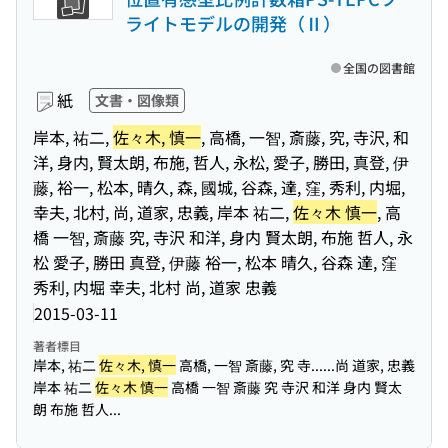
ライトモデルの開発（Ⅱ）
全国の図書館
紙
文書・図像類
岸本, 祐二,
佐々木, 慎一
, 高橋, 一智, 斎藤, 究, 寺沢, 和
洋, 身内, 賢太朗, 布施, 哲人, 永松, 愛子, 勝田, 真登, 伊
藤, 裕一, 松本, 晴久, 森, 國城, 谷森, 達, 窪, 秀利, 内堀,
幸夫, 北村, 尚, 道家, 忠義, 岸本 祐二,
佐々木 慎一
, 高
橋 一智, 斎藤 究, 寺沢 和洋, 身内 賢太朗, 布施 哲人, 永
松 愛子, 勝田 真登, 伊藤 裕一, 松本 晴久, 谷森 達, 窪
秀利, 内堀 幸夫, 北村 尚, 道家 忠義
2015-03-11
著者標目
岸本, 祐二
佐々木, 慎一
高橋, 一智 斎藤, 究 寺...
...尚 道家, 忠義
岸本 祐二
佐々木 慎一
高橋 一智 斎藤 究 寺沢 和洋 身内 賢太
朗 布施 哲人...