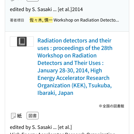
edited by S. Sasaki ... [et al.]
2014
佐々木, 慎一
Workshop on Radiation Detecto...
著者標目
Radiation detectors and their
uses : proceedings of the 28th
Workshop on Radiation
Detectors and Their Uses :
January 28-30, 2014, High
Energy Accelerator Research
Organization (KEK), Tsukuba,
Ibaraki, Japan
全国の図書館
紙
図書
edited by S. Sasaki ... [et al.]