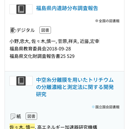
福島県内遺跡分布調査報告
全国の図書館
デジタル
図書
小野,忠大, 佐々木,慎一, 菅原,祥夫, 近藤,宏幸
福島県教育委員会
2018-09-28
福島県文化財調査報告書
25 529
中空糸分離膜を用いたトリチウム
の分離濃縮と測定法に関する開発
研究
国立国会図書館
紙
図書
佐々木, 慎一
, 高エネルギー加速器研究機構