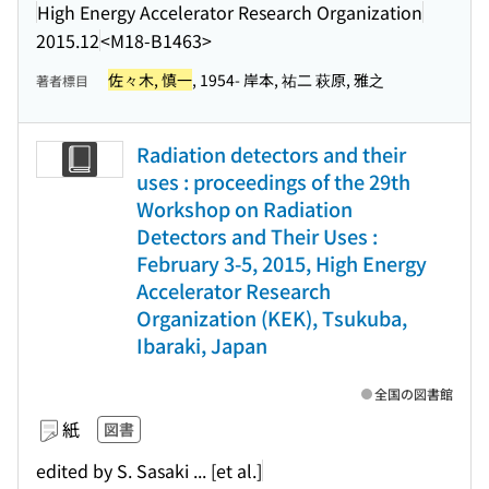
High Energy Accelerator Research Organization
2015.12
<M18-B1463>
佐々木, 慎一
, 1954- 岸本, 祐二 萩原, 雅之
著者標目
Radiation detectors and their
uses : proceedings of the 29th
Workshop on Radiation
Detectors and Their Uses :
February 3-5, 2015, High Energy
Accelerator Research
Organization (KEK), Tsukuba,
Ibaraki, Japan
全国の図書館
紙
図書
edited by S. Sasaki ... [et al.]