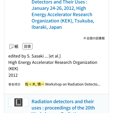
Detectors and Their Uses :
January 24-26, 2012, High
Energy Accelerator Research
Organization (KEK), Tsukuba,
Ibaraki, Japan
全国の図書館
紙
図書
edited by S. Sasaki ... [et al.]
High Energy Accelerator Research Organization
(KEK)
2012
佐々木, 慎一
Workshop on Radiation Detecto...
著者標目
Radiation detectors and their
uses : proceedings of the 20th