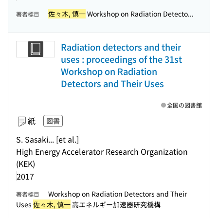
佐々木, 慎一
Workshop on Radiation Detecto...
著者標目
Radiation detectors and their
uses : proceedings of the 31st
Workshop on Radiation
Detectors and Their Uses
全国の図書館
紙
図書
S. Sasaki... [et al.]
High Energy Accelerator Research Organization
(KEK)
2017
Workshop on Radiation Detectors and Their
著者標目
Uses
佐々木, 慎一
高エネルギー加速器研究機構