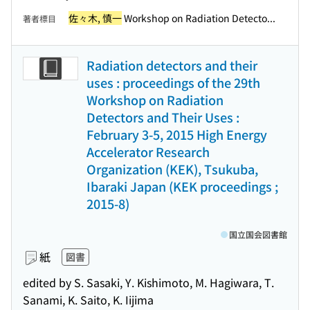
佐々木, 慎一
Workshop on Radiation Detecto...
著者標目
Radiation detectors and their
uses : proceedings of the 29th
Workshop on Radiation
Detectors and Their Uses :
February 3-5, 2015 High Energy
Accelerator Research
Organization (KEK), Tsukuba,
Ibaraki Japan (KEK proceedings ;
2015-8)
国立国会図書館
紙
図書
edited by S. Sasaki, Y. Kishimoto, M. Hagiwara, T.
Sanami, K. Saito, K. Iijima