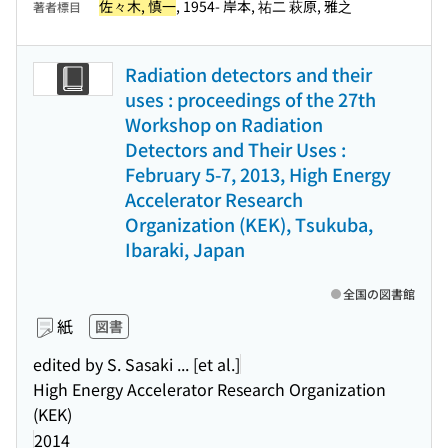
佐々木, 慎一
, 1954- 岸本, 祐二 萩原, 雅之
著者標目
Radiation detectors and their
uses : proceedings of the 27th
Workshop on Radiation
Detectors and Their Uses :
February 5-7, 2013, High Energy
Accelerator Research
Organization (KEK), Tsukuba,
Ibaraki, Japan
全国の図書館
紙
図書
edited by S. Sasaki ... [et al.]
High Energy Accelerator Research Organization
(KEK)
2014