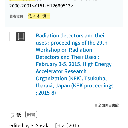
2000-2001
<Y151-H12680513>
佐々木, 慎一
著者標目
Radiation detectors and their
uses : proceedings of the 29th
Workshop on Radiation
Detectors and Their Uses :
February 3-5, 2015, High Energy
Accelerator Research
Organization (KEK), Tsukuba,
Ibaraki, Japan (KEK proceedings
; 2015-8)
全国の図書館
紙
図書
edited by S. Sasaki ... [et al.]
2015