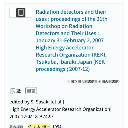
Radiation detectors and their
uses : proceedings of the 21th
Workshop on Radiation
Detectors and Their Uses :
January 31-February 2, 2007
High Energy Accelerator
Research Organization (KEK),
Tsukuba, Ibaraki Japan (KEK
proceedings ; 2007-12)
国立国会図書館
全国の図書館
紙
図書
edited by S. Sasaki [et al.]
High Energy Accelerator Research Organization
2007.12
<M18-B742>
佐々木, 慎一
, 1954-
著者標目