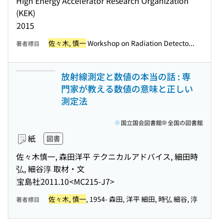
High Energy Accelerator Research Organization
(KEK)
2015
佐々木, 慎一
Workshop on Radiation Detecto...
著者標目
放射線測定と数値の本当の話 : 専
門家が教える数値の意味と正しい
測定法
国立国会図書館
全国の図書館
紙
図書
佐々木慎一, 森田洋平 テクニカルアドバイス, 細田時
弘, 細谷淳 取材・文
宝島社
2011.10
<MC215-J7>
佐々木, 慎一
, 1954- 森田, 洋平 細田, 時弘 細谷, 淳
著者標目