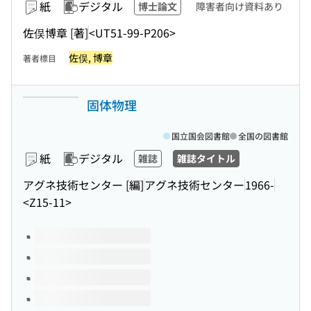
紙
デジタル
博士論文
障害者向け資料あり
佐俣博章 [著]
<UT51-99-P206>
佐俣, 博章
著者標目
固体物理
国立国会図書館
全国の図書館
紙
デジタル
雑誌
雑誌タイトル
アグネ技術センター [編]
アグネ技術センター
1966-
<Z15-11>
このタイトルの巻号