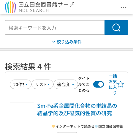
メニ
本文へ移動
検索
絞り込み条件
検索結果 4 件
一括
タイト
お気
ルでま
に入
とめる
り
Sm-Fe系金属間化合物の単結晶の
結晶学的及び磁気的性質の研究
インターネットで読める
国立国会図書館