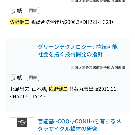
国立国会図書館
全国の図書館
紙
図書
佐野健二
著
総合法令出版
2006.3
<DH221-H323>
グリーンテクノロジー : 持続可能
社会を拓く技術開発の指針
国立国会図書館
全国の図書館
紙
図書
北島昌夫, 山本靖,
佐野健二
共著
丸善出版
2011.11
<NA217-J1544>
官能基(-COO-,-CONH-)を有するメ
タラサイクル錯体の研究