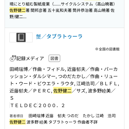
境にとり組む製紙産業（...
...サイクルシステム（高山暁著）
佐野健二
著 間邦彦著 五十嵐和夫著 筒井恭治著 高山暁著 佐
野/健二...
蟹／タブラトゥーラ
全国の図書館
記録メディア
図書
田崎瑞博／作曲・フィドル, 近藤郁夫／作曲・パーカ
ッション・ダルシマー, つのだたかし／作曲・リュー
ト・ウード・ビウエラ・ラウタ, 江崎浩司／ＢＬＦＬ,
近藤郁夫／ＰＥＲＣ,
佐野健二
／サズ, 波多野睦美／
Ｓ
ＴＥＬＤＥＣ
２０００．２
田崎瑞博 近藤 郁夫 つのだ たかし 江崎 浩司
著者標目
佐野健二
波多野 睦美 タブラトゥーラ 作曲者不詳