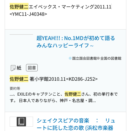
佐野健二
エイベックス・マーケティング
2011.11
<YMC11-J40348>
超YEAH!!! : No.1MDが初めて語る
みんなハッピーライフ～
国立国会図書館
全国の図書館
紙
図書
佐野健二
著
小学館
2010.11
<KD286-J252>
要約等
...、EXILEのキャプテンこと、
佐野健二
さん、初の単行本で
す。 日本人でありながら、神戸・名古屋・調...
シェイクスピアの音楽 ： リュ
ートに託した恋の歌 (浜松市楽器