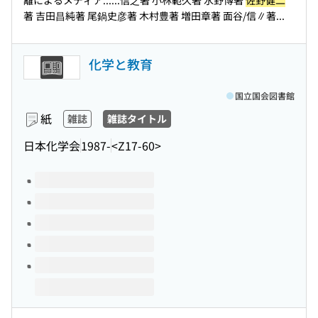
離によるメディア...
...信之著 小林範久著 水野博著
佐野健二
著 吉田昌純著 尾鍋史彦著 木村豊著 増田章著 面谷/信∥著...
化学と教育
国立国会図書館
紙
雑誌
雑誌タイトル
日本化学会
1987-
<Z17-60>
このタイトルの巻号