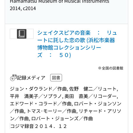
Hamamatsu Museum of Musical Instruments
2014, c2014
シェイクスピアの音楽 ： リュ
ートに託した恋の歌 (浜松市楽器
博物館コレクションシリー
ズ ： ５０)
全国の図書館
記録メディア
図書
ジョン・ダウランド／作曲, 佐野 健二／リュート,
平井 満美子／ソプラノ, 奥田 直美／リコーダー,
エドワード・コラード／作曲, ロバート・ジョンソン
／作曲, トマス･モーリー／作曲, リチャード・アリソ
ン／作曲, ロバート・ジョーンズ／作曲
コジマ録音
２０１４．１２