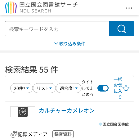
メニ
本文へ移動
検索
絞り込み条件
検索結果 55 件
一括
タイト
お気
ルでま
に入
とめる
り
カルチャーカメレオン
国立国会図書館
記録メディア
録音資料