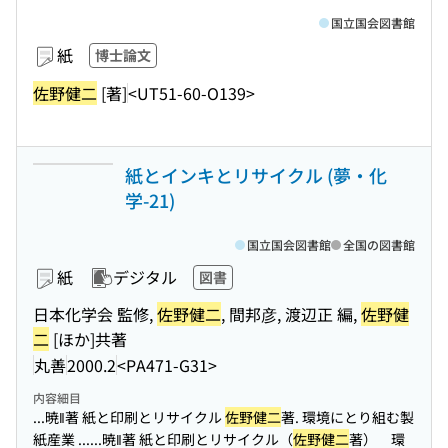
国立国会図書館
紙
博士論文
佐野健二
[著]
<UT51-60-O139>
紙とインキとリサイクル (夢・化
学-21)
国立国会図書館
全国の図書館
紙
デジタル
図書
日本化学会 監修,
佐野健二
, 間邦彦, 渡辺正 編,
佐野健
二
[ほか]共著
丸善
2000.2
<PA471-G31>
内容細目
...暁‖著 紙と印刷とリサイクル
佐野健二
著. 環境にとり組む製
紙産業 ...
...暁‖著 紙と印刷とリサイクル（
佐野健二
著） 環