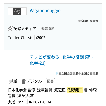
Vagabondaggio
全国の図書館
記録メディア
録音資料
Teldec Classics
p2002
テレビが変わる : 化学の役割 (夢・
化学-21)
国立国会図書館
全国の図書館
紙
デジタル
図書
日本化学会 監修, 逢坂哲彌, 渡辺正,
佐野健二
編, 仲森
智博 [ほか]共著
丸善
1999.3
<ND621-G16>