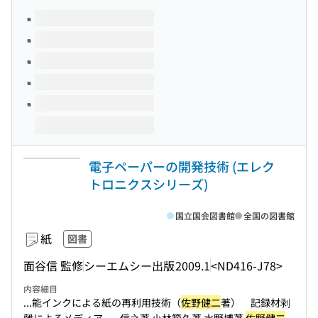
このタイトルの巻号
電子ペーパーの開発技術 (エレク
トロニクスシリーズ)
国立国会図書館
全国の図書館
紙
図書
面谷信 監修
シーエムシー出版
2009.1
<ND416-J78>
内容細目
...能インクによる紙の再利用技術（
佐野健二
著） 記録材剥