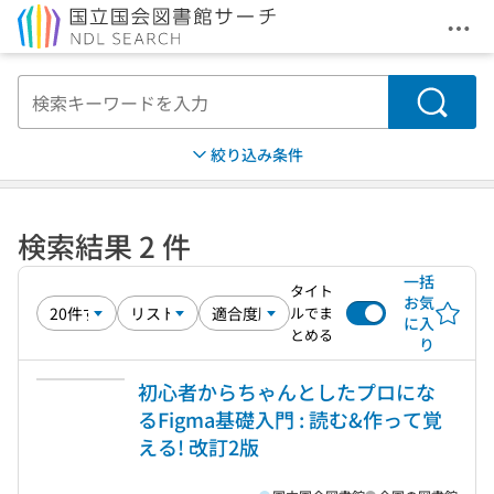
メニ
本文へ移動
検索
絞り込み条件
検索結果 2 件
一括
タイト
お気
ルでま
に入
とめる
り
初心者からちゃんとしたプロにな
るFigma基礎入門 : 読む&作って覚
える! 改訂2版