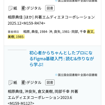
国立国会図書館
全国の図書館
紙
デジタル
図書
相原典佳 [ほか] 共著
エムディエヌコーポレーション
2025.12
<M159-R474>
相原, 典佳, 1984- 沖, 良矢, 1981- 岡部, 千幸
倉又,
著者標目
美樹, 1985-
初心者からちゃんとしたプロにな
るFigma基礎入門 : 読む&作りなが
ら学ぶ!
国立国会図書館
全国の図書館
紙
デジタル
図書
相原典佳, 沖良矢, 倉又美樹, 岡部千幸 共著
エムディエヌコーポレーション
2023.6
<M159-M1127>