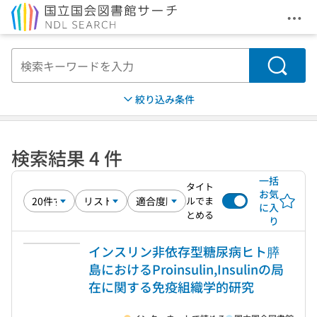
メニ
本文へ移動
検索
絞り込み条件
検索結果 4 件
一括
タイト
お気
ルでま
に入
とめる
り
インスリン非依存型糖尿病ヒト膵
島におけるProinsulin,Insulinの局
在に関する免疫組織学的研究