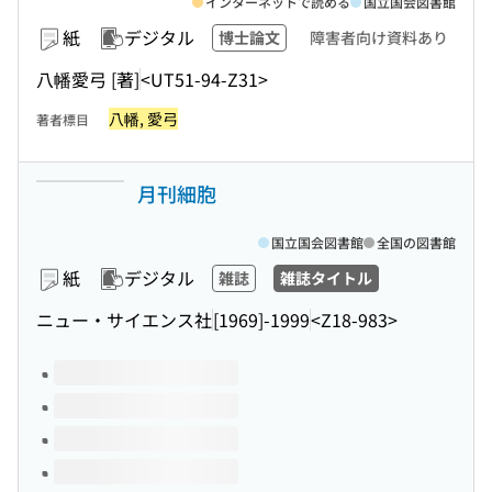
インターネットで読める
国立国会図書館
紙
デジタル
博士論文
障害者向け資料あり
八幡愛弓 [著]
<UT51-94-Z31>
八幡, 愛弓
著者標目
月刊細胞
国立国会図書館
全国の図書館
紙
デジタル
雑誌
雑誌タイトル
ニュー・サイエンス社
[1969]-1999
<Z18-983>
このタイトルの巻号