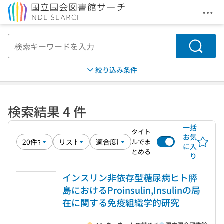
メニ
本文へ移動
検索
絞り込み条件
検索結果 4 件
一括
タイト
お気
ルでま
に入
とめる
り
インスリン非依存型糖尿病ヒト膵
島におけるProinsulin,Insulinの局
在に関する免疫組織学的研究