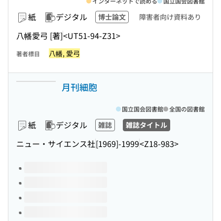
インターネットで読める
国立国会図書館
紙
デジタル
博士論文
障害者向け資料あり
八幡愛弓 [著]
<UT51-94-Z31>
八幡, 愛弓
著者標目
月刊細胞
国立国会図書館
全国の図書館
紙
デジタル
雑誌
雑誌タイトル
ニュー・サイエンス社
[1969]-1999
<Z18-983>
このタイトルの巻号