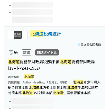
北海道
税務統計
国立国会図書館
紙
雑誌
雑誌タイトル
北海道
総務部財政局税務課 編
北海道
総務部財政局
[19--]-
<Z41-1932>
北海道
著者標目
北海道
青少年婦人
典拠情報（Author Heading/「を見よ」参照）
総合対策本部
北海道
北方領土対策本部
北海道
牛海綿状脳症
対策本部
北海道
BSE対策本部
北海道
生涯学習推進本部
このタイトルの巻号