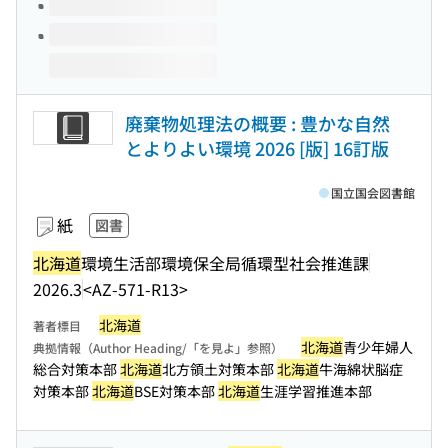
廃棄物処理法の概要 : 豊かな自然
とよりよい環境 2026 [版] 16訂版
国立国会図書館
紙
図書
北海道
環境生活部環境保全局循環型社会推進課
2026.3
<AZ-571-R13>
北海道
著者標目
北海道
青少年婦人
典拠情報（Author Heading/「を見よ」参照）
総合対策本部
北海道
北方領土対策本部
北海道
牛海綿状脳症
対策本部
北海道
BSE対策本部
北海道
生涯学習推進本部