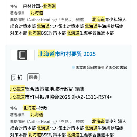
森林計画--
北海道
件名
北海道
著者標目
北海道
青少年婦人
典拠情報（Author Heading/「を見よ」参照）
総合対策本部
北海道
北方領土対策本部
北海道
牛海綿状脳症
対策本部
北海道
BSE対策本部
北海道
生涯学習推進本部
北海道
市町村要覧 2025
国立国会図書館
全国の図書館
紙
図書
北海道
総合政策部地域行政局 編集
北海道
市町村振興協会
2025.9
<AZ-1311-R574>
北海道
--行政
件名
北海道
著者標目
北海道
青少年婦人
典拠情報（Author Heading/「を見よ」参照）
総合対策本部
北海道
北方領土対策本部
北海道
牛海綿状脳症
対策本部
北海道
BSE対策本部
北海道
生涯学習推進本部