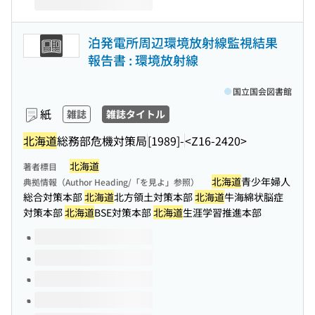
泊発電所周辺環境放射線監視結果
報告書 : 環境放射線
国立国会図書館
紙
雑誌
雑誌タイトル
北海道
総務部危機対策局
[1989]-
<Z16-2420>
北海道
著者標目
北海道
青少年婦人
典拠情報（Author Heading/「を見よ」参照）
総合対策本部
北海道
北方領土対策本部
北海道
牛海綿状脳症
対策本部
北海道
BSE対策本部
北海道
生涯学習推進本部
このタイトルの巻号