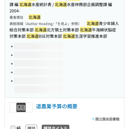
課 編
北海道
水産統計表 /
北海道
水産林務部企画調整課 編
2004-
北海道
著者標目
北海道
青少年婦人
典拠情報（Author Heading/「を見よ」参照）
総合対策本部
北海道
北方領土対策本部
北海道
牛海綿状脳症
対策本部
北海道
BSE対策本部
北海道
生涯学習推進本部
このタイトルの巻号
道農業予算の概要
国立国会図書館
紙
雑誌
雑誌タイトル