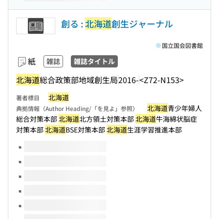
創る :
北海道
創生ジャーナル
国立国会図書館
紙
雑誌
雑誌タイトル
北海道
総合政策部地域創生局
2016-
<Z72-N153>
北海道
著者標目
北海道
青少年婦人
典拠情報（Author Heading/「を見よ」参照）
総合対策本部
北海道
北方領土対策本部
北海道
牛海綿状脳症
対策本部
北海道
BSE対策本部
北海道
生涯学習推進本部
このタイトルの巻号