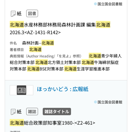
国立国会図書館
紙
図書
北海道
水産林務部林務局森林計画課 編集
北海道
2026.3
<AZ-1431-R142>
森林計画--
北海道
件名
北海道
著者標目
北海道
青少年婦人
典拠情報（Author Heading/「を見よ」参照）
総合対策本部
北海道
北方領土対策本部
北海道
牛海綿状脳症
対策本部
北海道
BSE対策本部
北海道
生涯学習推進本部
ほっかいどう : 広報紙
国立国会図書館
紙
雑誌
雑誌タイトル
北海道
総合政策部知事室
1980-
<Z2-461>