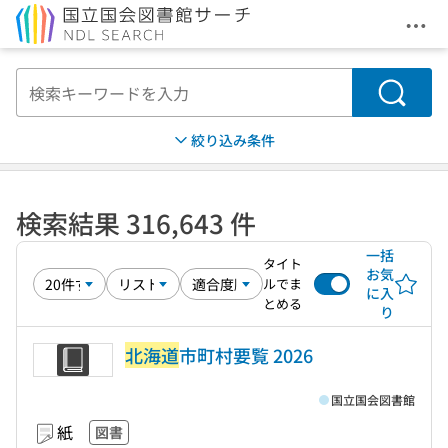
メニ
本文へ移動
検索
絞り込み条件
検索結果 316,643 件
一括
タイト
お気
ルでま
に入
とめる
り
北海道
市町村要覧 2026
国立国会図書館
紙
図書