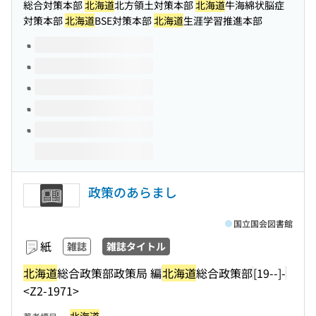
総合対策本部
北海道
北方領土対策本部
北海道
牛海綿状脳症
対策本部
北海道
BSE対策本部
北海道
生涯学習推進本部
このタイトルの巻号
政策のあらまし
国立国会図書館
紙
雑誌
雑誌タイトル
北海道
総合政策部政策局 編
北海道
総合政策部
[19--]-
<Z2-1971>