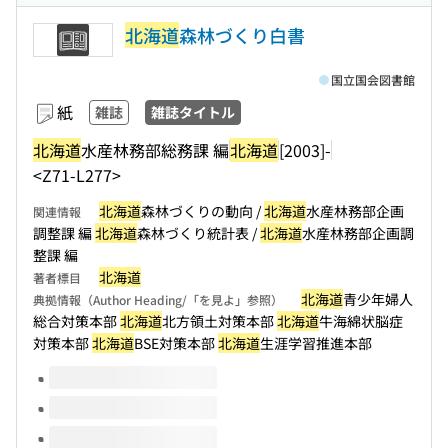
北海道
森林づくり白書
国立国会図書館
紙
雑誌
雑誌タイトル
北海道
水産林務部総務課 編
北海道
[2003]-
<Z71-L277>
北海道
森林づくりの動向 /
北海道
水産林務部企画
関連情報
調整課 編
北海道
森林づくり統計表 /
北海道
水産林務部企画調
整課 編
北海道
著者標目
北海道
青少年婦人
典拠情報（Author Heading/「を見よ」参照）
総合対策本部
北海道
北方領土対策本部
北海道
牛海綿状脳症
対策本部
北海道
BSE対策本部
北海道
生涯学習推進本部
このタイトルの巻号