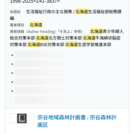
1998-2025
<Z41-3837>
生活福祉行政の主な施策 /
北海道
生活福祉部総務課
改題前
編
北海道
著者標目
北海道
青少年婦人
典拠情報（Author Heading/「を見よ」参照）
総合対策本部
北海道
北方領土対策本部
北海道
牛海綿状脳症
対策本部
北海道
BSE対策本部
北海道
生涯学習推進本部
このタイトルの巻号
宗谷地域森林計画書 : 宗谷森林計
画区