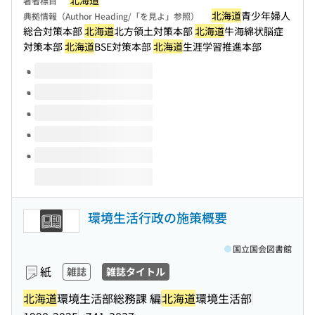
北海道
著者標目
北海道
青少年婦人
典拠情報（Author Heading/「を見よ」参照）
総合対策本部
北海道
北方領土対策本部
北海道
牛海綿状脳症
対策本部
北海道
BSE対策本部
北海道
生涯学習推進本部
このタイトルの巻号
環境生活行政の施策概要
国立国会図書館
紙
雑誌
雑誌タイトル
北海道
環境生活部総務課 編
北海道
環境生活部