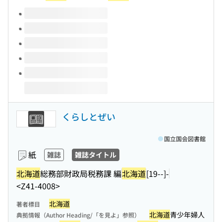
このタイトルの巻号
くらしとぜい
国立国会図書館
紙
雑誌
雑誌タイトル
北海道
総務部財政局税務課 編
北海道
[19--]-
<Z41-4008>
北海道
著者標目
北海道
青少年婦人
典拠情報（Author Heading/「を見よ」参照）