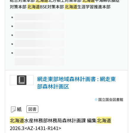
総合対策本部
北海道
北方領土対策本部
北海道
牛海綿状脳症
対策本部
北海道
BSE対策本部
北海道
生涯学習推進本部
このタイトルの巻号
網走東部地域森林計画書 : 網走東
部森林計画区
国立国会図書館
紙
図書
北海道
水産林務部林務局森林計画課 編集
北海道
2026.3
<AZ-1431-R141>