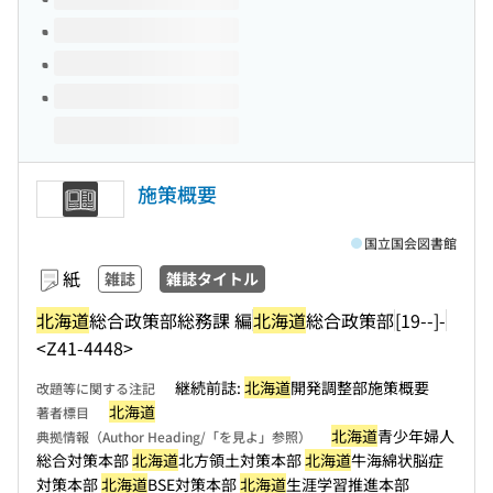
施策概要
国立国会図書館
紙
雑誌
雑誌タイトル
北海道
総合政策部総務課 編
北海道
総合政策部
[19--]-
<Z41-4448>
継続前誌:
北海道
開発調整部施策概要
改題等に関する注記
北海道
著者標目
北海道
青少年婦人
典拠情報（Author Heading/「を見よ」参照）
総合対策本部
北海道
北方領土対策本部
北海道
牛海綿状脳症
対策本部
北海道
BSE対策本部
北海道
生涯学習推進本部