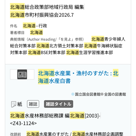
北海道
総合政策部地域行政局 編集
北海道
市町村振興協会
2026.7
北海道
--行政
件名
北海道
著者標目
北海道
青少年婦人
典拠情報（Author Heading/「を見よ」参照）
総合対策本部
北海道
北方領土対策本部
北海道
牛海綿状脳症
対策本部
北海道
BSE対策本部
北海道
生涯学習推進本部
北海道
水産業・漁村のすがた :
北
海道
水産白書
国立国会図書館
全国の図書館
紙
雑誌
雑誌タイトル
北海道
水産林務部総務課 編
北海道
[2003]-
<Z43-1124>
北海道
水産業のすがた /
北海道
水産林務部企画調整
改題前