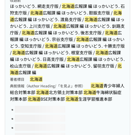
改題前
ほっかいどう. 網走支庁版 /
北海道
広報課 編 ほっかいどう. 石
狩支庁版 /
北海道
広報課 編 ほっかいどう. 胆振支庁版 /
北海
道
広報課 編 ほっかいどう. 渡島支庁版 /
北海道
広報課 編 ほっ
かいどう. 上川支庁版 /
北海道
広報課 編 ほっかいどう. 釧路支
庁版 /
北海道
広報課 編 ほっかいどう. 後志支庁版 /
北海道
広
報課 編 ほっかいどう. 宗谷支庁版 /
北海道
広報課 編 ほっかい
どう. 空知支庁版 /
北海道
広報課 編 ほっかいどう. 十勝支庁版
/
北海道
広報課 編 ほっかいどう. 根室支庁版 /
北海道
広報課
編 ほっかいどう. 日高支庁版 /
北海道
広報課 編 ほっかいどう.
桧山支庁版 /
北海道
広報課 編 ほっかいどう. 留萌支庁版 /
北
海道
広報課 編
北海道
著者標目
北海道
青少年婦人
典拠情報（Author Heading/「を見よ」参照）
総合対策本部
北海道
北方領土対策本部
北海道
牛海綿状脳症
対策本部
北海道
BSE対策本部
北海道
生涯学習推進本部
このタイトルの巻号