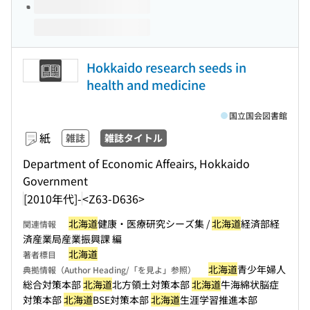
Hokkaido research seeds in
health and medicine
国立国会図書館
紙
雑誌
雑誌タイトル
Department of Economic Affeairs, Hokkaido
Government
[2010年代]-
<Z63-D636>
北海道
健康・医療研究シーズ集 /
北海道
経済部経
関連情報
済産業局産業振興課 編
北海道
著者標目
北海道
青少年婦人
典拠情報（Author Heading/「を見よ」参照）
総合対策本部
北海道
北方領土対策本部
北海道
牛海綿状脳症
対策本部
北海道
BSE対策本部
北海道
生涯学習推進本部