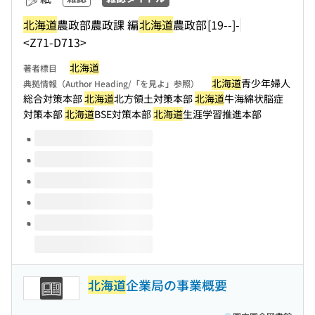
北海道
農政部農政課 編
北海道
農政部
[19--]-
<Z71-D713>
北海道
著者標目
北海道
青少年婦人
典拠情報（Author Heading/「を見よ」参照）
総合対策本部
北海道
北方領土対策本部
北海道
牛海綿状脳症
対策本部
北海道
BSE対策本部
北海道
生涯学習推進本部
このタイトルの巻号
北海道
企業局の事業概要