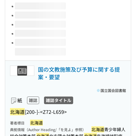
このタイトルの巻号
国の文教施策及び予算に関する提
案・要望
国立国会図書館
紙
雑誌
雑誌タイトル
北海道
[200-]-
<Z72-L659>
北海道
著者標目
北海道
青少年婦人
典拠情報（Author Heading/「を見よ」参照）