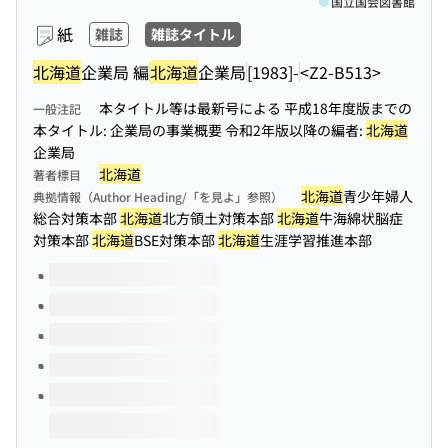
国立国会図書館
紙
雑誌
雑誌タイトル
北海道
企業局 編
北海道
企業局
[1983]-
<Z2-B513>
本タイトル等は最新号による 平成18年度版までの
一般注記
本タイトル: 企業局の事業概要 令和2年版以降の編者:
北海道
企業局
北海道
著者標目
北海道
青少年婦人
典拠情報（Author Heading/「を見よ」参照）
総合対策本部
北海道
北方領土対策本部
北海道
牛海綿状脳症
対策本部
北海道
BSE対策本部
北海道
生涯学習推進本部
このタイトルの巻号