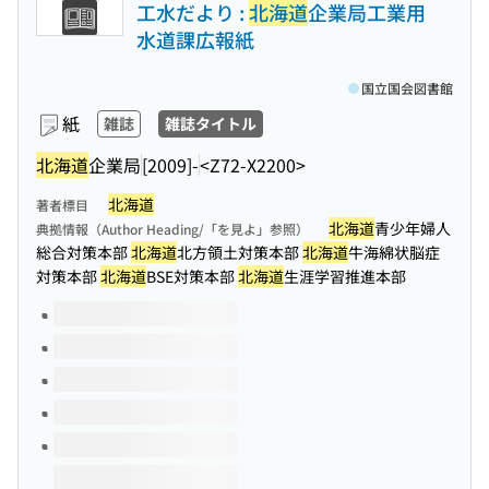
工水だより :
北海道
企業局工業用
水道課広報紙
国立国会図書館
紙
雑誌
雑誌タイトル
北海道
企業局
[2009]-
<Z72-X2200>
北海道
著者標目
北海道
青少年婦人
典拠情報（Author Heading/「を見よ」参照）
総合対策本部
北海道
北方領土対策本部
北海道
牛海綿状脳症
対策本部
北海道
BSE対策本部
北海道
生涯学習推進本部
このタイトルの巻号