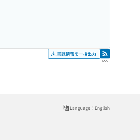
書誌情報を一括出力
RSS
RSS
Language：English