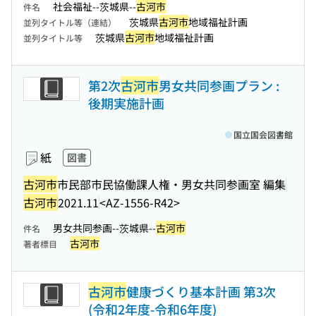
社会福祉--茨城県--
古河市
件名
茨城県
古河市
地域福祉計画
並列タイトル等（連結）
茨城県
古河市
地域福祉計画
並列タイトル等
第2次
古河市
男女共同参画プラン :
後期実施計画
国立国会図書館
紙
図書
古河市
市民部市民協働課人権・男女共同参画室 編集
古河市
2021.11
<AZ-1556-R42>
男女共同参画--茨城県--
古河市
件名
古河市
著者標目
古河市
健康づくり基本計画 第3次
(令和2年度-令和6年度)