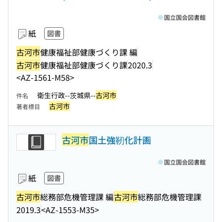
国立国会図書館
紙
図書
古河市
健康福祉部健康づくり課 編
古河市
健康福祉部健康づくり課
2020.3
<AZ-1561-M58>
衛生行政--茨城県--
古河市
件名
古河市
著者標目
古河市
国土強靭化計画
国立国会図書館
紙
図書
古河市
総務部危機管理課 編
古河市
総務部危機管理課
2019.3
<AZ-1553-M35>