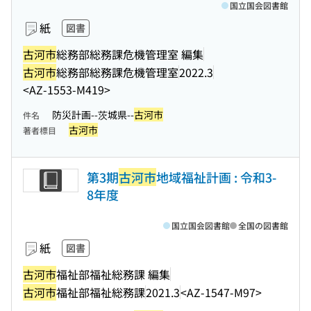
国立国会図書館
紙
図書
古河市
総務部総務課危機管理室 編集
古河市
総務部総務課危機管理室
2022.3
<AZ-1553-M419>
防災計画--茨城県--
古河市
件名
古河市
著者標目
第3期
古河市
地域福祉計画 : 令和3-
8年度
国立国会図書館
全国の図書館
紙
図書
古河市
福祉部福祉総務課 編集
古河市
福祉部福祉総務課
2021.3
<AZ-1547-M97>