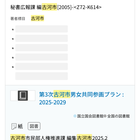
秘書広報課 編
古河市
[2005]-
<Z72-K614>
古河市
著者標目
このタイトルの巻号
第3次
古河市
男女共同参画プラン :
2025-2029
国立国会図書館
全国の図書館
紙
図書
古河市
市民部人権推進課 編集
古河市
2025.2