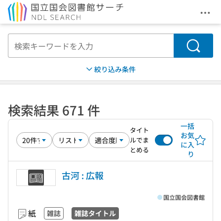
メニ
本文へ移動
検索
絞り込み条件
検索結果 671 件
一括
タイト
お気
ルでま
に入
とめる
り
古河 : 広報
国立国会図書館
紙
雑誌
雑誌タイトル