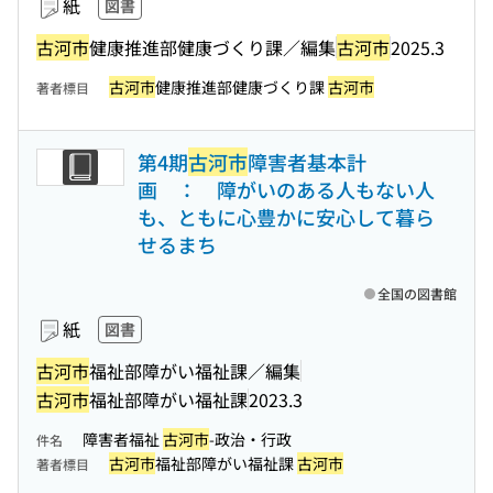
紙
図書
古河市
健康推進部健康づくり課／編集
古河市
2025.3
古河市
健康推進部健康づくり課
古河市
著者標目
第4期
古河市
障害者基本計
画 ： 障がいのある人もない人
も、ともに心豊かに安心して暮ら
せるまち
全国の図書館
紙
図書
古河市
福祉部障がい福祉課／編集
古河市
福祉部障がい福祉課
2023.3
障害者福祉
古河市
-政治・行政
件名
古河市
福祉部障がい福祉課
古河市
著者標目