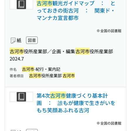
古河市
観光ガイドマップ ： と
っておきの街古河 ： 関東ド・
マンナカ宣言都市
全国の図書館
紙
図書
古河市
役所産業部／企画・編集
古河市
役所産業部
2024.7
古河市
-紀行・案内記
件名
古河市
役所産業部
古河市
著者標目
第4次
古河市
健康づくり基本計
画 ： 誰もが健康で生きがいを
もち笑顔あふれる古河
全国の図書館