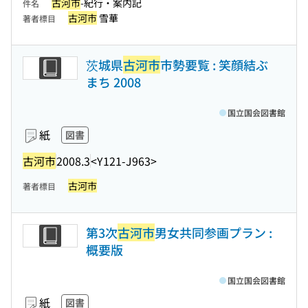
古河市
-紀行・案内記
件名
古河市
雪華
著者標目
茨城県
古河市
市勢要覧 : 笑顔結ぶ
まち 2008
国立国会図書館
紙
図書
古河市
2008.3
<Y121-J963>
古河市
著者標目
第3次
古河市
男女共同参画プラン :
概要版
国立国会図書館
紙
図書