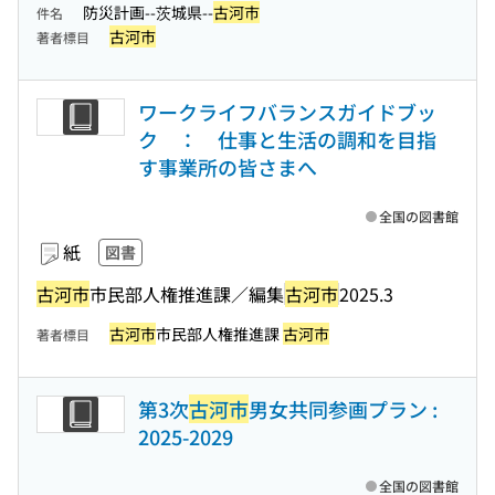
防災計画--茨城県--
古河市
件名
古河市
著者標目
ワークライフバランスガイドブッ
ク ： 仕事と生活の調和を目指
す事業所の皆さまへ
全国の図書館
紙
図書
古河市
市民部人権推進課／編集
古河市
2025.3
古河市
市民部人権推進課
古河市
著者標目
第3次
古河市
男女共同参画プラン :
2025-2029
全国の図書館