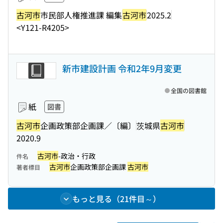
古河市
市民部人権推進課 編集
古河市
2025.2
<Y121-R4205>
新市建設計画 令和2年9月変更
全国の図書館
紙
図書
古河市
企画政策部企画課／〔編〕
茨城県
古河市
2020.9
古河市
-政治・行政
件名
古河市
企画政策部企画課
古河市
著者標目
もっと見る（21件目～）