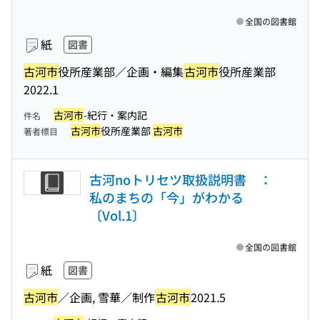
全国の図書館
紙
図書
古河市
役所産業部／企画・編集
古河市
役所産業部
2022.1
古河市
-紀行・案内記
件名
古河市
役所産業部
古河市
著者標目
古河noトリセツ取扱説明書 ：
私のまちの「今」がわかる
〔Vol.1〕
全国の図書館
紙
図書
古河市
／企画, 雪華／制作
古河市
2021.5