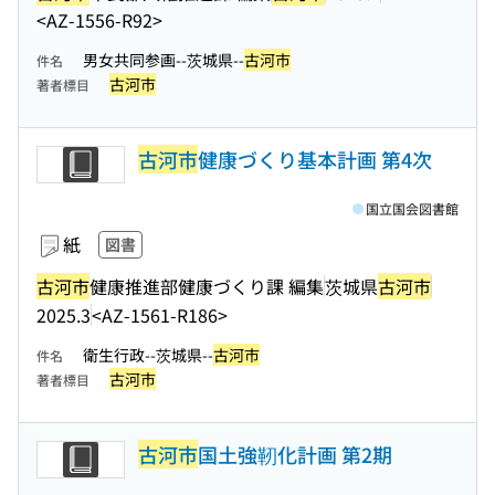
<AZ-1556-R92>
男女共同参画--茨城県--
古河市
件名
古河市
著者標目
古河市
健康づくり基本計画 第4次
国立国会図書館
紙
図書
古河市
健康推進部健康づくり課 編集
茨城県
古河市
2025.3
<AZ-1561-R186>
衛生行政--茨城県--
古河市
件名
古河市
著者標目
古河市
国土強靭化計画 第2期