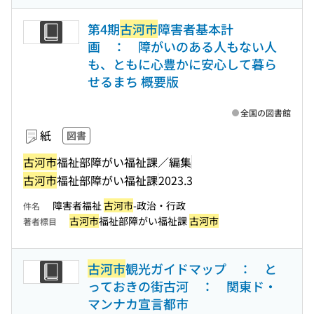
第4期
古河市
障害者基本計
画 ： 障がいのある人もない人
も、ともに心豊かに安心して暮ら
せるまち 概要版
全国の図書館
紙
図書
古河市
福祉部障がい福祉課／編集
古河市
福祉部障がい福祉課
2023.3
障害者福祉
古河市
-政治・行政
件名
古河市
福祉部障がい福祉課
古河市
著者標目
古河市
観光ガイドマップ ： と
っておきの街古河 ： 関東ド・
マンナカ宣言都市