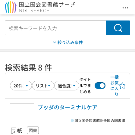
メニ
本文へ移動
検索
絞り込み条件
検索結果 8 件
一括
タイト
お気
ルでま
に入
とめる
り
ブッダのターミナルケア
国立国会図書館
全国の図書館
紙
図書