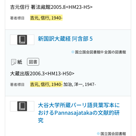
吉元信行 著
法藏館
2005.8
<HM23-H5>
吉元, 信行, 1940-
著者標目
新国訳大蔵経 阿含部 5
国立国会図書館
全国の図書館
紙
図書
大蔵出版
2006.3
<HM13-H50>
吉元, 信行, 1940-
加治, 洋一, 1947-
著者標目
大谷大学所蔵パーリ語貝葉写本に
おけるPannasajatakaの文献的研
究
国立国会図書館