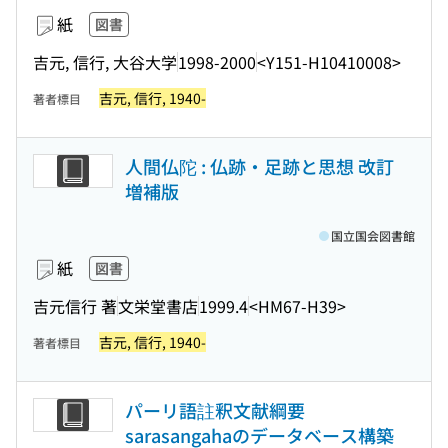
紙
図書
吉元, 信行, 大谷大学
1998-2000
<Y151-H10410008>
吉元, 信行, 1940-
著者標目
人間仏陀 : 仏跡・足跡と思想 改訂
増補版
国立国会図書館
紙
図書
吉元信行 著
文栄堂書店
1999.4
<HM67-H39>
吉元, 信行, 1940-
著者標目
パーリ語註釈文献綱要
sarasangahaのデータベース構築