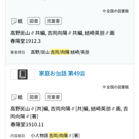
全国の図書館
紙
図書
児童書
高野斑山∥共編, 吉岡向陽∥共編, 鰭崎英朋∥画
春陽堂
1912.3
高野/斑山
吉岡/向陽
鰭崎/英朋
著者標目
家庭お伽話 第49篇
全国の図書館
紙
図書
児童書
高野斑山∥[共]編, 吉岡向陽∥[共]編, 鰭崎英朋∥画, 吉
岡向陽∥[著]
春陽堂
1910.11
小人物語
吉岡/向陽
∥[著]
内容細目