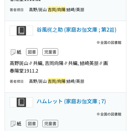
高野/斑山
吉岡/向陽
鰭崎/英朋
著者標目
谷風梶之助 (家庭お伽文庫 ; 第2篇)
全国の図書館
紙
図書
児童書
高野斑山∥共編, 吉岡向陽∥共編, 鰭崎英朋∥画
春陽堂
1911.2
高野/斑山
吉岡/向陽
鰭崎/英朋
著者標目
ハムレット (家庭お伽文庫 ; 7)
全国の図書館
紙
図書
児童書