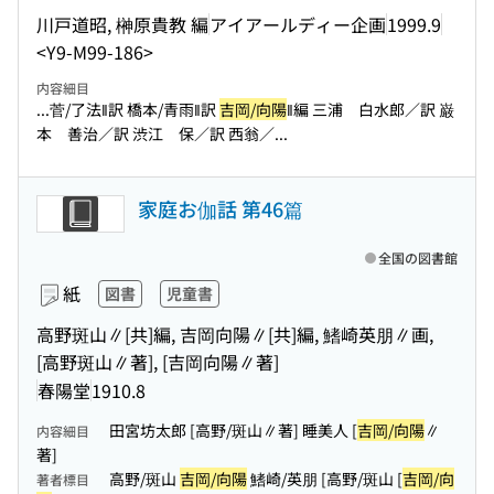
川戸道昭, 榊原貴教 編
アイアールディー企画
1999.9
<Y9-M99-186>
内容細目
...菅/了法‖訳 橋本/青雨‖訳
吉岡/向陽
‖編 三浦 白水郎／訳 巌
本 善治／訳 渋江 保／訳 西翁／...
家庭お伽話 第46篇
全国の図書館
紙
図書
児童書
高野斑山∥[共]編, 吉岡向陽∥[共]編, 鰭崎英朋∥画,
[高野斑山∥著], [吉岡向陽∥著]
春陽堂
1910.8
田宮坊太郎 [高野/斑山∥著] 睡美人 [
吉岡/向陽
∥
内容細目
著]
高野/斑山
吉岡/向陽
鰭崎/英朋 [高野/斑山 [
吉岡/向
著者標目