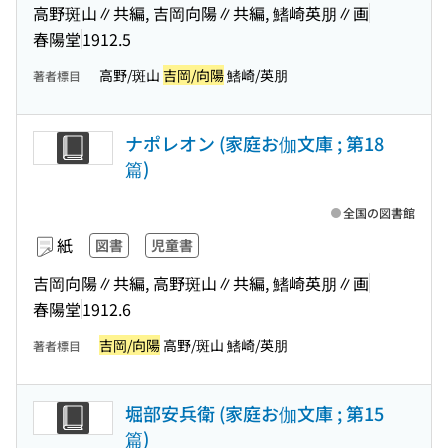
高野斑山∥共編, 吉岡向陽∥共編, 鰭崎英朋∥画
春陽堂
1912.5
高野/斑山
吉岡/向陽
鰭崎/英朋
著者標目
ナポレオン (家庭お伽文庫 ; 第18
篇)
全国の図書館
紙
図書
児童書
吉岡向陽∥共編, 高野斑山∥共編, 鰭崎英朋∥画
春陽堂
1912.6
吉岡/向陽
高野/斑山 鰭崎/英朋
著者標目
堀部安兵衛 (家庭お伽文庫 ; 第15
篇)