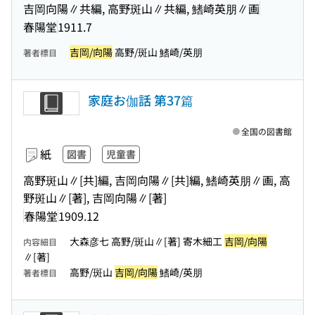
吉岡向陽∥共編, 高野斑山∥共編, 鰭崎英朋∥画
春陽堂
1911.7
吉岡/向陽
高野/斑山 鰭崎/英朋
著者標目
家庭お伽話 第37篇
全国の図書館
紙
図書
児童書
高野斑山∥[共]編, 吉岡向陽∥[共]編, 鰭崎英朋∥画, 高
野斑山∥[著], 吉岡向陽∥[著]
春陽堂
1909.12
大森彦七 高野/斑山∥[著] 寄木細工
吉岡/向陽
内容細目
∥[著]
高野/斑山
吉岡/向陽
鰭崎/英朋
著者標目