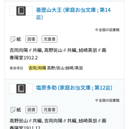
亜歴山大王 (家庭お伽文庫 ; 第14
篇)
全国の図書館
紙
図書
児童書
吉岡向陽∥共編, 高野斑山∥共編, 鰭崎英朋∥画
春陽堂
1912.2
吉岡/向陽
高野/斑山 鰭崎/英朋
著者標目
塩原多助 (家庭お伽文庫 ; 第12篇)
全国の図書館
紙
図書
児童書
高野斑山∥共編, 吉岡向陽∥共編, 鰭崎英朋∥画
春陽堂
1911.12