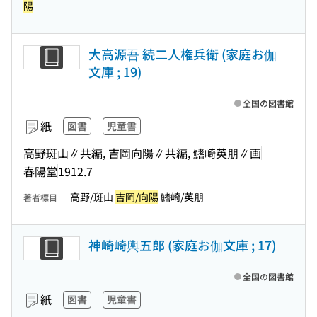
陽
大高源吾 続二人権兵衛 (家庭お伽
文庫 ; 19)
全国の図書館
紙
図書
児童書
高野斑山∥共編, 吉岡向陽∥共編, 鰭崎英朋∥画
春陽堂
1912.7
高野/斑山
吉岡/向陽
鰭崎/英朋
著者標目
神崎崎輿五郎 (家庭お伽文庫 ; 17)
全国の図書館
紙
図書
児童書