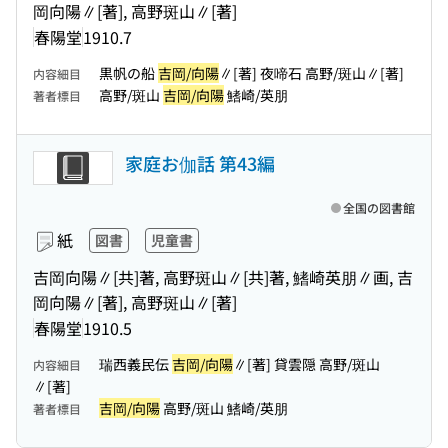
岡向陽∥[著], 高野斑山∥[著]
春陽堂
1910.7
黒帆の船
吉岡/向陽
∥[著] 夜啼石 高野/斑山∥[著]
内容細目
高野/斑山
吉岡/向陽
鰭崎/英朋
著者標目
家庭お伽話 第43編
全国の図書館
紙
図書
児童書
吉岡向陽∥[共]著, 高野斑山∥[共]著, 鰭崎英朋∥画, 吉
岡向陽∥[著], 高野斑山∥[著]
春陽堂
1910.5
瑞西義民伝
吉岡/向陽
∥[著] 貸雲隠 高野/斑山
内容細目
∥[著]
吉岡/向陽
高野/斑山 鰭崎/英朋
著者標目