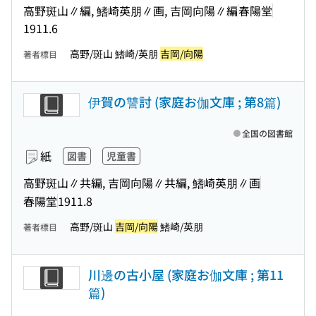
高野斑山∥編, 鰭崎英朋∥画, 吉岡向陽∥編
春陽堂
1911.6
高野/斑山 鰭崎/英朋
吉岡/向陽
著者標目
伊賀の讐討 (家庭お伽文庫 ; 第8篇)
全国の図書館
紙
図書
児童書
高野斑山∥共編, 吉岡向陽∥共編, 鰭崎英朋∥画
春陽堂
1911.8
高野/斑山
吉岡/向陽
鰭崎/英朋
著者標目
川邊の古小屋 (家庭お伽文庫 ; 第11
篇)