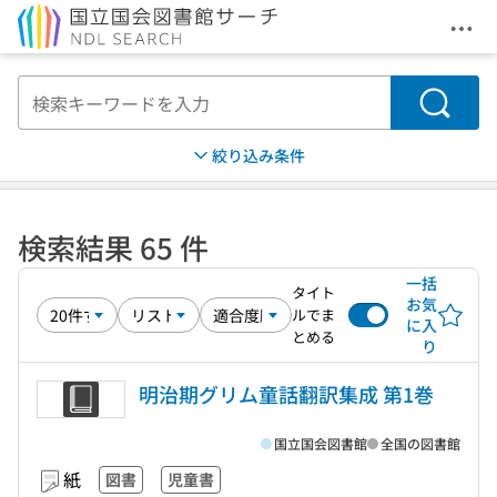
メニ
本文へ移動
検索
絞り込み条件
検索結果 65 件
一括
タイト
お気
ルでま
に入
とめる
り
明治期グリム童話翻訳集成 第1巻
国立国会図書館
全国の図書館
紙
図書
児童書