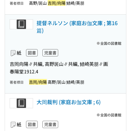
高野/斑山
吉岡/向陽
鰭崎/英朋
著者標目
提督ネルソン (家庭お伽文庫 ; 第16
篇)
全国の図書館
紙
図書
児童書
吉岡向陽∥共編, 高野斑山∥共編, 鰭崎英朋∥画
春陽堂
1912.4
吉岡/向陽
高野/斑山 鰭崎/英朋
著者標目
大岡裁判 (家庭お伽文庫 ; 6)
全国の図書館
紙
図書
児童書