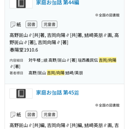
家庭お伽話 第44編
全国の図書館
紙
図書
児童書
高野斑山∥[共]著, 吉岡向陽∥[共]著, 鰭崎英朋∥画, 高
野斑山∥[著], 吉岡向陽∥[著]
春陽堂
1910.6
対牛楼 ; 續 高野/斑山∥[著] 瑞西義民伝
吉岡/向陽
内容細目
∥[著]
高野/斑山
吉岡/向陽
鰭崎/英朋
著者標目
家庭お伽話 第45篇
全国の図書館
紙
図書
児童書
高野斑山∥[共]編, 吉岡向陽∥[共]編, 鰭崎英朋∥画, 吉