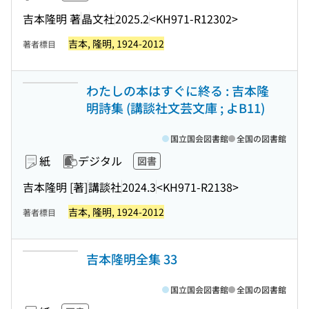
吉本隆明 著
晶文社
2025.2
<KH971-R12302>
吉本, 隆明, 1924-2012
著者標目
わたしの本はすぐに終る : 吉本隆
明詩集 (講談社文芸文庫 ; よB11)
国立国会図書館
全国の図書館
紙
デジタル
図書
吉本隆明 [著]
講談社
2024.3
<KH971-R2138>
吉本, 隆明, 1924-2012
著者標目
吉本隆明全集 33
国立国会図書館
全国の図書館