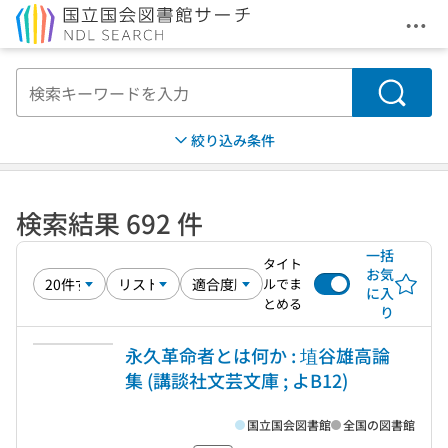
メニ
本文へ移動
検索
絞り込み条件
検索結果 692 件
一括
タイト
お気
ルでま
に入
とめる
り
永久革命者とは何か : 埴谷雄高論
集 (講談社文芸文庫 ; よB12)
国立国会図書館
全国の図書館