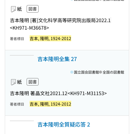
紙
図書
吉本隆明 [著]
文化科学高等研究院出版局
2022.1
<KH971-M36678>
吉本, 隆明, 1924-2012
著者標目
吉本隆明全集 27
国立国会図書館
全国の図書館
紙
図書
吉本隆明 著
晶文社
2021.12
<KH971-M31153>
吉本, 隆明, 1924-2012
著者標目
吉本隆明全質疑応答 2