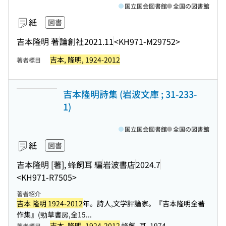
国立国会図書館
全国の図書館
紙
図書
吉本隆明 著
論創社
2021.11
<KH971-M29752>
吉本, 隆明, 1924-2012
著者標目
吉本隆明詩集 (岩波文庫 ; 31-233-
1)
国立国会図書館
全国の図書館
紙
図書
吉本隆明 [著], 蜂飼耳 編
岩波書店
2024.7
<KH971-R7505>
著者紹介
吉本 隆明 1924-2012
年。詩人,文学評論家。『吉本隆明全著
作集』(勁草書房,全15...
吉本, 隆明, 1924-2012
蜂飼, 耳, 1974-
著者標目