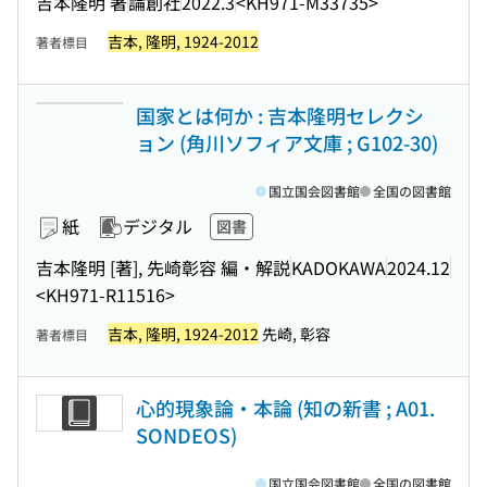
吉本隆明 著
論創社
2022.3
<KH971-M33735>
吉本, 隆明, 1924-2012
著者標目
国家とは何か : 吉本隆明セレクシ
ョン (角川ソフィア文庫 ; G102-30)
国立国会図書館
全国の図書館
紙
デジタル
図書
吉本隆明 [著], 先崎彰容 編・解説
KADOKAWA
2024.12
<KH971-R11516>
吉本, 隆明, 1924-2012
先崎, 彰容
著者標目
心的現象論・本論 (知の新書 ; A01.
SONDEOS)
国立国会図書館
全国の図書館