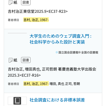
紙
図書
吉村治正
東信堂
2025.9
<EC37-R23>
吉村, 治正, 1967-
著者標目
大学生のためのウェブ調査入門 :
社会科学からみた設計と実装
国立国会図書館
全国の図書館
紙
図書
吉村治正, 増田真也, 正司哲朗 著
慶應義塾大学出版会
2025.3
<EC37-R16>
吉村, 治正, 1967-
増田, 真也 正司, 哲朗
著者標目
社会調査における非標本誤差