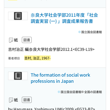
奈良大学社会学部2011年度「社会
調査実習 (一) 」調査成果報告書
国立国会図書館
紙
図書
吉村治正 編
奈良大学社会学部
2012.1
<EC39-L19>
吉村, 治正, 1967-
著者標目
The formation of social work
professions in Japan
国立国会図書館
全国の図書館
紙
図書
by Harumasa, Yoshimura.
UMI
c2009.
<EG23-B7>