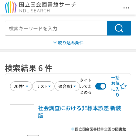
メニ
本文へ移動
検索
絞り込み条件
検索結果 6 件
一括
タイト
お気
ルでま
に入
とめる
り
社会調査における非標本誤差 新装
版
国立国会図書館
全国の図書館