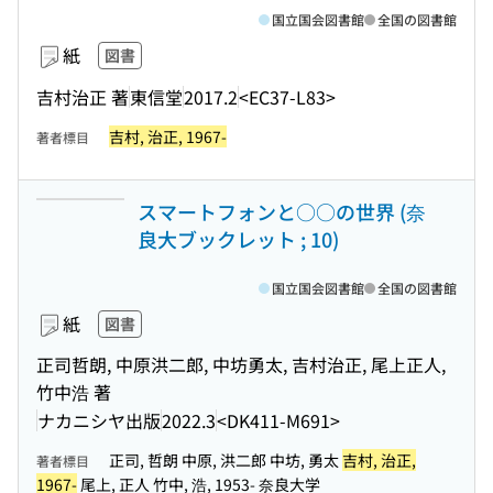
国立国会図書館
全国の図書館
紙
図書
吉村治正 著
東信堂
2017.2
<EC37-L83>
吉村, 治正, 1967-
著者標目
スマートフォンと○○の世界 (奈
良大ブックレット ; 10)
国立国会図書館
全国の図書館
紙
図書
正司哲朗, 中原洪二郎, 中坊勇太, 吉村治正, 尾上正人,
竹中浩 著
ナカニシヤ出版
2022.3
<DK411-M691>
正司, 哲朗 中原, 洪二郎 中坊, 勇太
吉村, 治正,
著者標目
1967-
尾上, 正人 竹中, 浩, 1953- 奈良大学